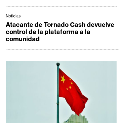
s
Noticias
N
Atacante de Tornado Cash devuelve
o
control de la plataforma a la
t
comunidad
a
s
d
e
P
r
e
n
s
a