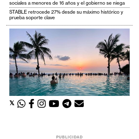
c
sociales a menores de 16 años y el gobierno se niega
a
STABLE retrocede 27% desde su máximo histórico y
d
prueba soporte clave
o
s
B
i
t
c
o
i
n
𝕏
E
t
h
PUBLICIDAD