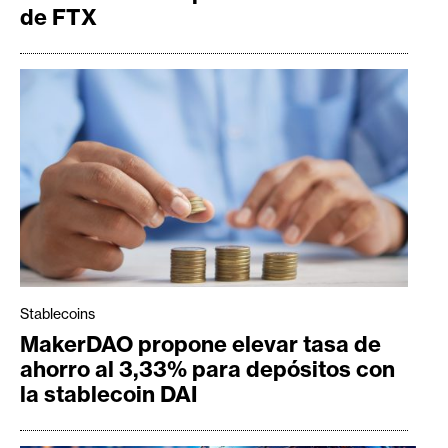
de FTX
n
t
a
c
t
o
y
P
u
b
l
i
c
Stablecoins
i
MakerDAO propone elevar tasa de
d
ahorro al 3,33% para depósitos con
a
la stablecoin DAI
d