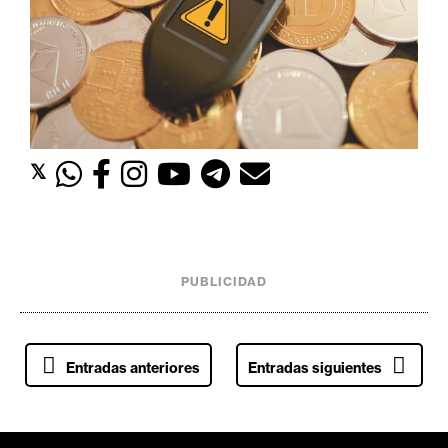
𝕏
PUBLICIDAD
N
Entradas anteriores
Entradas siguientes
a
v
e