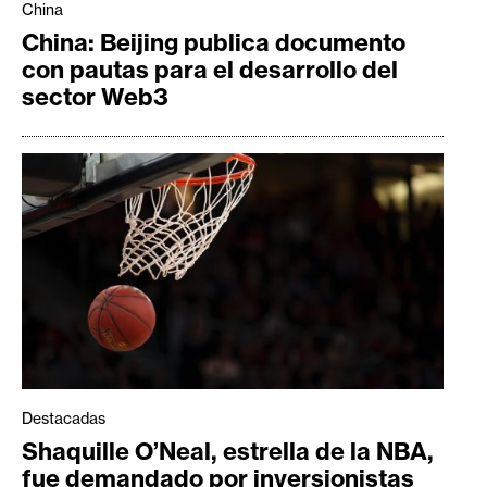
T
China
e
China: Beijing publica documento
m
con pautas para el desarrollo del
a
sector Web3
s
R
e
c
u
r
s
o
s
Destacadas
Shaquille O’Neal, estrella de la NBA,
C
fue demandado por inversionistas
o