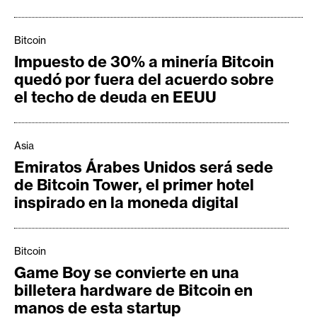
e
r
Bitcoin
e
Impuesto de 30% a minería Bitcoin
u
quedó por fuera del acuerdo sobre
m
el techo de deuda en EEUU
I
Asia
A
Emiratos Árabes Unidos será sede
de Bitcoin Tower, el primer hotel
A
inspirado en la moneda digital
n
á
l
Bitcoin
i
Game Boy se convierte en una
s
billetera hardware de Bitcoin en
i
manos de esta startup