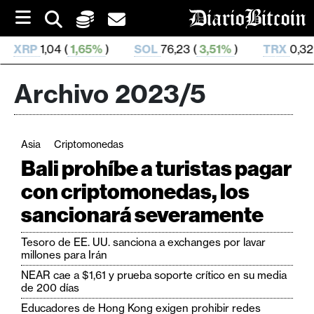
S
k
i
SOL
76,23 (
3,51%
)
TRX
0,328 37 (
0,17%
)
HYP
p
t
o
Archivo 2023/5
c
o
n
t
Asia
Criptomonedas
e
C
n
Bali prohíbe a turistas pagar
r
t
con criptomonedas, los
i
sancionará severamente
p
t
Tesoro de EE. UU. sanciona a exchanges por lavar
o
millones para Irán
M
NEAR cae a $1,61 y prueba soporte crítico en su media
e
de 200 días
r
Educadores de Hong Kong exigen prohibir redes