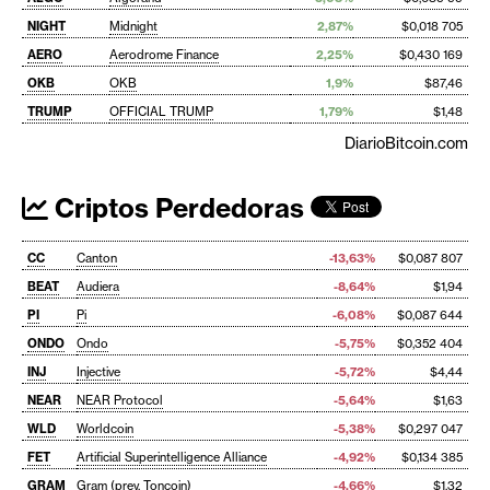
NIGHT
Midnight
2,87%
$0,018 705
AERO
Aerodrome Finance
2,25%
$0,430 169
OKB
OKB
1,9%
$87,46
TRUMP
OFFICIAL TRUMP
1,79%
$1,48
DiarioBitcoin.com
Criptos Perdedoras
CC
Canton
-13,63%
$0,087 807
BEAT
Audiera
-8,64%
$1,94
PI
Pi
-6,08%
$0,087 644
ONDO
Ondo
-5,75%
$0,352 404
INJ
Injective
-5,72%
$4,44
NEAR
NEAR Protocol
-5,64%
$1,63
WLD
Worldcoin
-5,38%
$0,297 047
FET
Artificial Superintelligence Alliance
-4,92%
$0,134 385
GRAM
Gram (prev. Toncoin)
-4,66%
$1,32