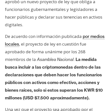
aprobó un nuevo proyecto de ley que obliga a
s
funcionarios gubernamentales y legisladores a
hacer públicas y declarar sus tenencias en activos
N
digitales.
o
t
De acuerdo con información publicada
por medios
a
, el proyecto de ley en cuestión fue
s
locales
d
aprobado de forma unánime por los 268
e
miembros de la
.
Asamblea Nacional
La medida
P
busca incluir a las criptomonedas dentro de las
r
declaraciones que deben hacer los funcionarios
e
n
públicos con activos como efectivo, acciones y
s
bienes raíces, solo si estos superan los KWR $10
a
millones (USD $7.500 aproximadamente).
Una vez que el proyecto sea aprobado por el