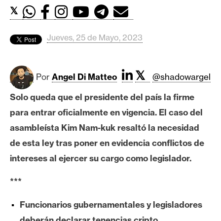
c
𝕏
a
d
o
Jueves, 25 de Mayo, 2023
s
𝕏
Por
Angel Di Matteo
@shadowargel
B
i
Solo queda que el presidente del país la firme
t
para entrar oficialmente en vigencia. El caso del
c
asambleísta Kim Nam-kuk resaltó la necesidad
o
de esta ley tras poner en evidencia conflictos de
i
n
intereses al ejercer su cargo como legislador.
***
E
Funcionarios gubernamentales y legisladores
t
h
deberán declarar tenencias cripto