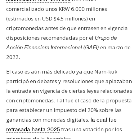
n
comercializado unos KRW 6.000 millones
t
(estimados en USD $4,5 millones) en
a
criptomonedas antes de que entrasen en vigencia
c
t
disposiciones recomendadas por el
Grupo de
o
en marzo de
Acción Financiera Internacional (GAFI)
y
2022.
P
u
El caso es aún más delicado ya que Nam-kuk
b
participó en debates y resoluciones que aplazaban
l
i
la entrada en vigencia de ciertas leyes relacionadas
c
con criptomonedas. Tal fue el caso de la propuesta
i
para establecer un impuesto del 20% sobre las
d
ganancias con monedas digitales,
la cual fue
a
d
tras una votación por los
retrasada hasta 2025
miembros de la Asamblea.