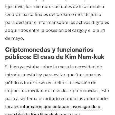
T
Ejecutivo, los miembros actuales de la asamblea
e
m
tendrán hasta finales del próximo mes de junio
a
para declarar e informar sobre los activos digitales
s
adquiridos entre la posesión del cargo y el día 31
de mayo.
R
Criptomonedas y funcionarios
e
públicos: El caso de Kim Nam-kuk
c
u
Si bien ya estaba sobre la mesa la necesidad de
r
introducir esta ley para evitar que funcionarios
s
o
públicos incurriesen en delitos de evasión de
s
impuestos mediante el uso de criptomonedas, esto
pasó a ser tema prioritario cuando las autoridades
C
locales
informaron que estaban investigando al
o
tras haber
asambleísta Kim Nam-kuk