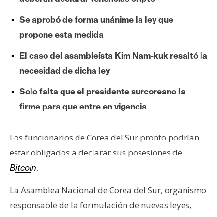
e
Se aprobó de forma unánime la ley que
r
e
propone esta medida
u
El caso del asambleísta Kim Nam-kuk resaltó la
m
necesidad de dicha ley
I
Solo falta que el presidente surcoreano la
A
firme para que entre en vigencia
A
Los funcionarios de Corea del Sur pronto podrían
n
estar obligados a declarar sus posesiones de
á
.
Bitcoin
l
i
La Asamblea Nacional de Corea del Sur, organismo
s
responsable de la formulación de nuevas leyes,
i