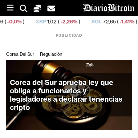
S
k
i
XRP
1,02 (
-2,26%
)
SOL
72,65 (
-1,41%
)
TRX
0,327
p
t
o
PUBLICIDAD
c
o
n
Corea Del Sur
Regulación
t
e
C
n
r
t
Corea del Sur aprueba ley que
i
obliga a funcionarios y
p
legisladores a declarar tenencias
t
cripto
o
M
e
r