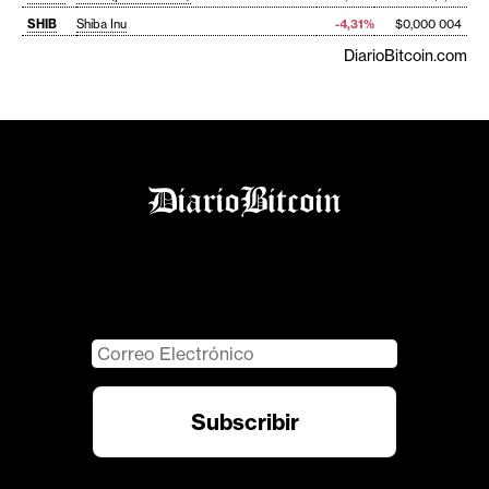
SHIB
Shiba Inu
-4,31%
$0,000 004
DiarioBitcoin.com