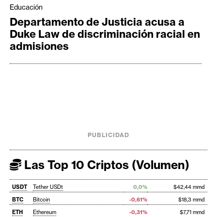
Educación
Departamento de Justicia acusa a
Duke Law de discriminación racial en
admisiones
PUBLICIDAD
Las Top 10 Criptos (Volumen)
USDT
Tether USDt
0,0%
$42,44 mmd
BTC
Bitcoin
-0,61%
$18,3 mmd
ETH
Ethereum
-0,31%
$7,71 mmd