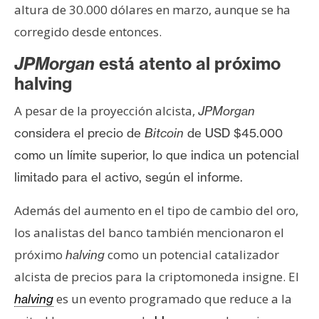
altura de 30.000 dólares en marzo, aunque se ha
n
t
corregido desde entonces.
a
JPMorgan
está atento al próximo
c
halving
t
o
A pesar de la proyección alcista,
JPMorgan
y
considera el precio de
Bitcoin
de USD $45.000
P
u
como un límite superior, lo que indica un potencial
b
limitado para el activo, según el informe.
l
i
Además del aumento en el tipo de cambio del oro,
c
los analistas del banco también mencionaron el
i
próximo
como un potencial catalizador
halving
d
alcista de precios para la criptomoneda insigne. El
a
d
es un evento programado que reduce a la
halving