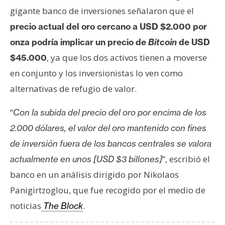
s
gigante banco de inversiones señalaron que el
precio actual del oro cercano a USD $2.000 por
N
onza podría implicar un precio de
Bitcoin
de USD
o
, ya que los dos activos tienen a moverse
$45.000
t
en conjunto y los inversionistas lo ven como
a
alternativas de refugio de valor.
s
d
“
Con la subida del precio del oro por encima de los
e
P
2.000 dólares, el valor del oro mantenido con fines
r
de inversión fuera de los bancos centrales se valora
e
“, escribió el
actualmente en unos [USD $3 billones]
n
banco en un análisis dirigido por Nikolaos
s
a
Panigirtzoglou, que fue recogido por el medio de
noticias
.
The Block