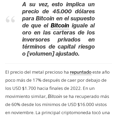
T
A su vez, esto implica un
e
precio de 45.000 dólares
m
para Bitcoin en el supuesto
a
de que el
Bitcoin
iguale al
s
oro en las carteras de los
inversores privados en
R
términos de capital riesgo
e
o [volumen] ajustado.
c
u
r
El precio del metal precioso ha
este año
repuntado
s
poco más de 17% después de caer por debajo de
o
los USD $1.700 hacia finales de 2022. En un
s
movimiento similar,
se ha recuperado más
Bitcoin
de 60% desde los mínimos de USD $16.000 vistos
C
en noviembre. La principal criptomoneda tocó una
o