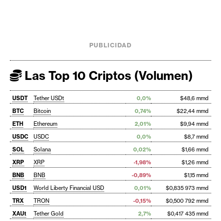
PUBLICIDAD
Las Top 10 Criptos (Volumen)
USDT
Tether USDt
0,0%
$48,6 mmd
BTC
Bitcoin
0,74%
$22,44 mmd
ETH
Ethereum
2,01%
$9,94 mmd
USDC
USDC
0,0%
$8,7 mmd
SOL
Solana
0,02%
$1,66 mmd
XRP
XRP
-1,98%
$1,26 mmd
BNB
BNB
-0,89%
$1,15 mmd
USD1
World Liberty Financial USD
0,01%
$0,835 973 mmd
TRX
TRON
-0,15%
$0,500 792 mmd
XAUt
Tether Gold
2,7%
$0,417 435 mmd