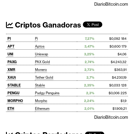
DiarioBitcoin.com
Criptos Ganadoras
PI
Pi
7,27%
$0,092 184
APT
Aptos
3,47%
$0,600 179
UNI
Uniswap
3,25%
$4,06
PAXG
PAX Gold
2,74%
$4.243,32
XMR
Monero
2,73%
$363,91
XAUt
Tether Gold
2,7%
$4.230,19
STABLE
Stable
2,35%
$0,033 128
PENGU
Pudgy Penguins
2,3%
$0,006 225
MORPHO
Morpho
2,24%
$1,9
ETH
Ethereum
2,01%
$1.909,21
DiarioBitcoin.com