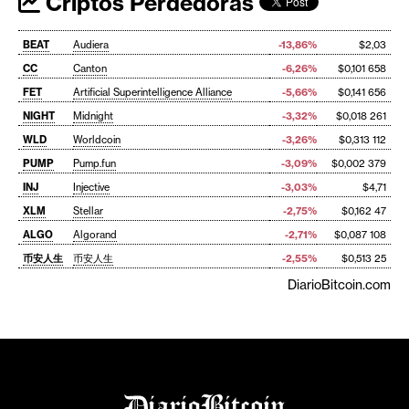
Criptos Perdedoras
BEAT
Audiera
-13,86%
$2,03
CC
Canton
-6,26%
$0,101 658
FET
Artificial Superintelligence Alliance
-5,66%
$0,141 656
NIGHT
Midnight
-3,32%
$0,018 261
WLD
Worldcoin
-3,26%
$0,313 112
PUMP
Pump.fun
-3,09%
$0,002 379
INJ
Injective
-3,03%
$4,71
XLM
Stellar
-2,75%
$0,162 47
ALGO
Algorand
-2,71%
$0,087 108
币安人生
币安人生
-2,55%
$0,513 25
DiarioBitcoin.com