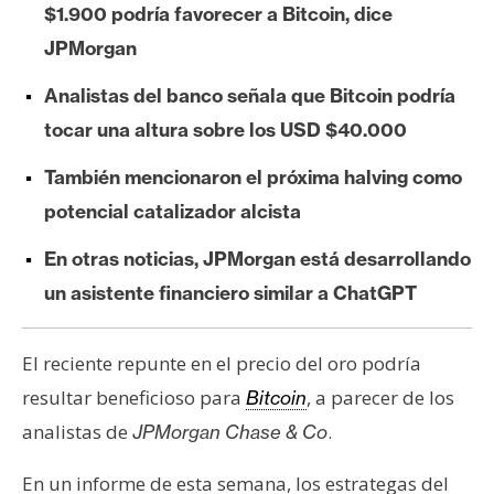
$1.900 podría favorecer a Bitcoin, dice
e
r
JPMorgan
e
Analistas del banco señala que Bitcoin podría
u
m
tocar una altura sobre los USD $40.000
También mencionaron el próxima halving como
I
potencial catalizador alcista
A
En otras noticias, JPMorgan está desarrollando
un asistente financiero similar a ChatGPT
A
n
El reciente repunte en el precio del oro podría
á
l
resultar beneficioso para
, a parecer de los
Bitcoin
i
analistas de
.
JPMorgan Chase & Co
s
i
En un informe de esta semana, los estrategas del