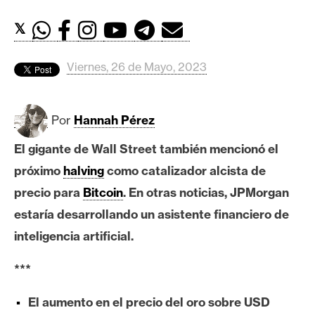
c
a
𝕏
d
o
Viernes, 26 de Mayo, 2023
s
B
Por
Hannah Pérez
i
El gigante de Wall Street también mencionó el
t
próximo
halving
como catalizador alcista de
c
o
precio para
Bitcoin
. En otras noticias, JPMorgan
i
estaría desarrollando un asistente financiero de
n
inteligencia artificial.
***
E
t
El aumento en el precio del oro sobre USD
h