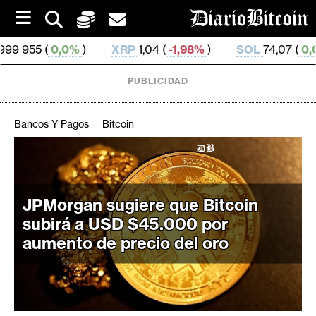
S
k
i
0%
)
XRP
1,04 (
-1,98%
)
SOL
74,07 (
0,02%
)
TR
p
t
o
PUBLICIDAD
c
o
n
Bancos Y Pagos
Bitcoin
t
e
C
n
r
t
i
JPMorgan sugiere que Bitcoin
p
subirá a USD $45.000 por
t
aumento de precio del oro
o
M
e
r