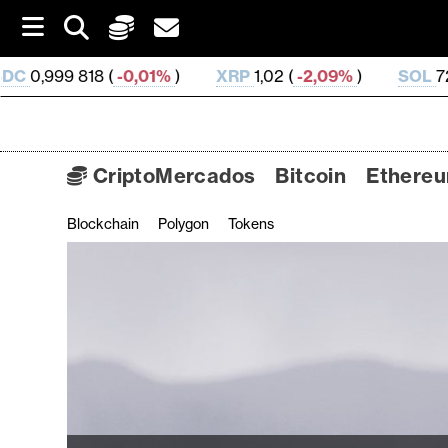
S
k
i
0,01%
)
XRP
1,02 (
-2,09%
)
SOL
72,93 (
-1,43%
)
p
t
o
c
o
CriptoMercados
Bitcoin
Ethere
n
t
Blockchain
Polygon
Tokens
C
e
n
r
t
i
p
t
o
M
e