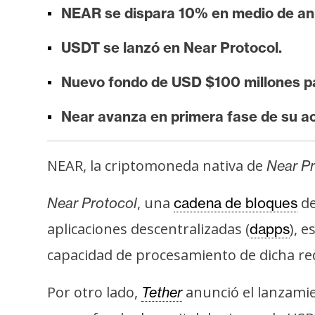
i
NEAR se dispara 10% en medio de an
s
i
USDT se lanzó en Near Protocol.
s
Nuevo fondo de USD $100 millones p
N
Near avanza en primera fase de su act
o
t
NEAR, la criptomoneda nativa de
Near Pr
a
s
, una
de
Near Protocol
cadena de bloques
d
aplicaciones descentralizadas (
), 
dapps
e
P
capacidad de procesamiento de dicha red
r
e
Por otro lado,
anunció el lanzami
Tether
n