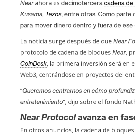
i
ahora es
Near
decimotercera
cadena de
c
Kusama,
Tezos
, entre otras. Como parte 
i
para mover dinero dentro y fuera de ese 
d
a
La noticia surge después de que
Near Fo
d
protocolo de cadena de bloques
, p
Near
, la primera inversión será en 
CoinDesk
Web3, centrándose en proyectos del entre
“
Queremos centrarnos en cómo profundiza
”, dijo sobre el fondo Nat
entretenimiento
Near Protocol
avanza en fas
En otros anuncios, la cadena de bloques