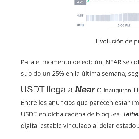
o
s
C
o
Evolución de p
n
t
Para el momento de edición, NEAR se co
a
subido un 25% en la última semana, se
c
t
USDT llega a
Near
e
u
inauguran
o
y
Entre los anuncios que parecen estar im
P
USDT en dicha cadena de bloques.
Tethe
u
b
digital estable vinculado al dólar estad
l