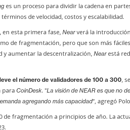
es un proceso para dividir la cadena en part
ng
 términos de velocidad, costos y escalabilidad.
, en esta primera fase,
verá la introducción
Near
smo de fragmentación, pero que son más fáciles
d y aumentar la descentralización,
está red
Near
, s
leve el número de validadores de 100 a 300
a para
.
CoinDesk
“
La visión de NEAR es que no deb
”, agregó Pol
 demanda agregando más capacidad
 de fragmentación a principios de año. La actua
23.