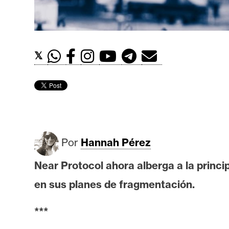
t
h
e
r
𝕏
e
u
m
I
Por
Hannah Pérez
A
Near Protocol ahora alberga a la princi
A
en sus planes de fragmentación.
n
á
***
l