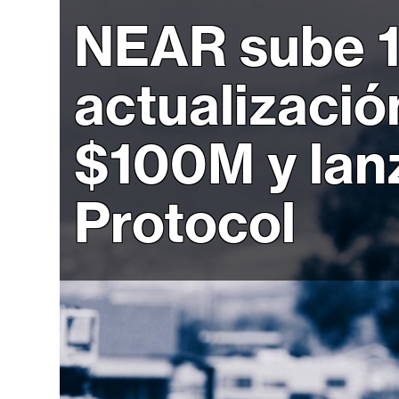
r
NEAR sube 1
c
a
d
actualizaci
o
s
$100M y lan
B
Protocol
i
t
c
o
i
n
E