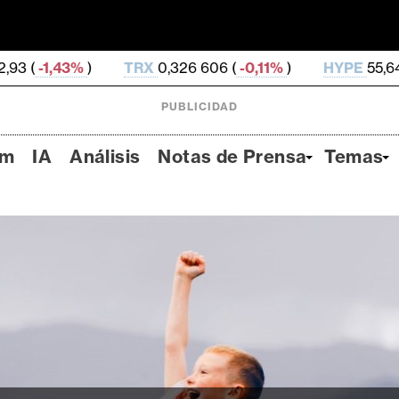
TRX
0,326 606 (
-0,11%
)
HYPE
55,64 (
-0,61%
)
D
PUBLICIDAD
um
IA
Análisis
Notas de Prensa
Temas