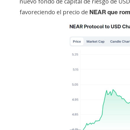
nuevo fondo de capital de riesgo de USD 
s
favoreciendo el precio de
a
NEAR que romp
T
e
m
a
s
R
e
c
u
r
s