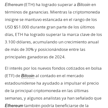
s
(ETH) ha logrado superar a
en
Ethereum
Bitcoin
términos de ganancias. Mientras la criptomoneda
N
insigne se mantuvo estancada en el rango de los
o
USD $51.000 durante gran parte de los últimos
t
días, ETH ha logrado superar la marca clave de los
a
3.100 dólares, acumulando un crecimiento anual
s
d
de más de 30% y posicionándose entre las
e
principales ganadoras de 2024.
P
r
El interés por los nuevos fondos cotizados en bolsa
e
(ETF) de
al contado en el mercado
Bitcoin
n
estadounidense ha ayudado a impulsar el precio
s
de la principal criptomoneda en las últimas
a
semanas, y algunos analistas ya han señalado que
también podría beneficiarse de la
Ethereum