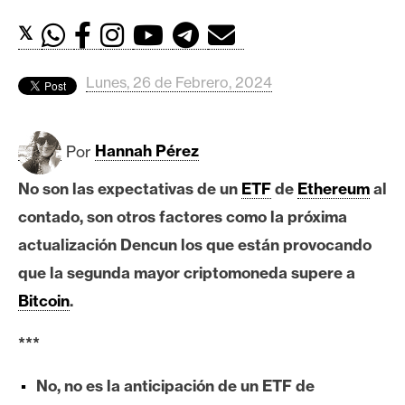
c
a
𝕏
d
o
Lunes, 26 de Febrero, 2024
s
Por
Hannah Pérez
B
i
No son las expectativas de un
ETF
de
Ethereum
al
t
contado, son otros factores como la próxima
c
actualización Dencun los que están provocando
o
i
que la segunda mayor criptomoneda supere a
n
Bitcoin
.
***
E
t
No, no es la anticipación de un ETF de
h