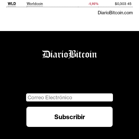
WLD
Worldcoin
-1,16%
$0,303 45
DiarioBitcoin.com