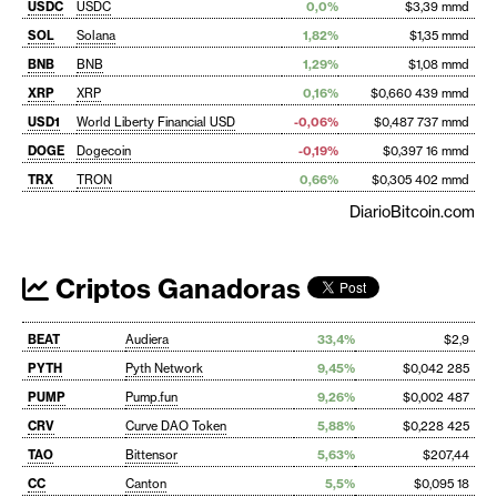
USDC
USDC
0,0%
$3,39 mmd
SOL
Solana
1,82%
$1,35 mmd
BNB
BNB
1,29%
$1,08 mmd
XRP
XRP
0,16%
$0,660 439 mmd
USD1
World Liberty Financial USD
-0,06%
$0,487 737 mmd
DOGE
Dogecoin
-0,19%
$0,397 16 mmd
TRX
TRON
0,66%
$0,305 402 mmd
DiarioBitcoin.com
Criptos Ganadoras
BEAT
Audiera
33,4%
$2,9
PYTH
Pyth Network
9,45%
$0,042 285
PUMP
Pump.fun
9,26%
$0,002 487
CRV
Curve DAO Token
5,88%
$0,228 425
TAO
Bittensor
5,63%
$207,44
CC
Canton
5,5%
$0,095 18