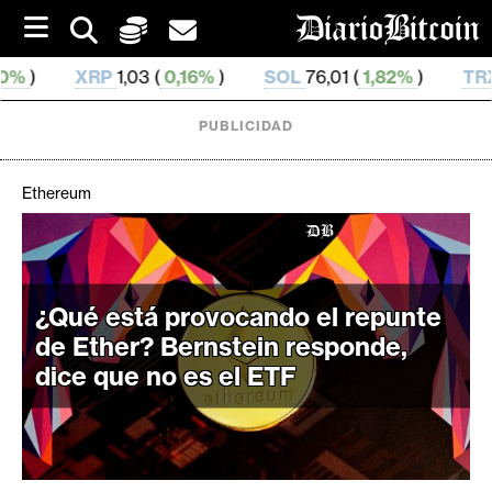
S
k
i
03 (
0,16%
)
SOL
76,01 (
1,82%
)
TRX
0,329 704 (
0,
p
t
o
PUBLICIDAD
c
o
n
Ethereum
t
e
C
n
r
t
i
¿Qué está provocando el repunte
p
de Ether? Bernstein responde,
t
dice que no es el ETF
o
M
e
r