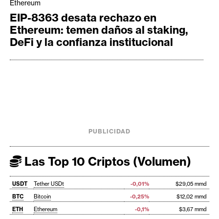
Ethereum
EIP-8363 desata rechazo en
Ethereum: temen daños al staking,
DeFi y la confianza institucional
PUBLICIDAD
Las Top 10 Criptos (Volumen)
USDT
Tether USDt
-0,01%
$29,05 mmd
BTC
Bitcoin
-0,25%
$12,02 mmd
ETH
Ethereum
-0,1%
$3,67 mmd