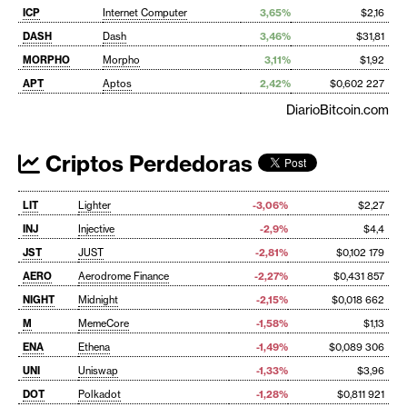
ICP
Internet Computer
3,65%
$2,16
DASH
Dash
3,46%
$31,81
MORPHO
Morpho
3,11%
$1,92
APT
Aptos
2,42%
$0,602 227
DiarioBitcoin.com
Criptos Perdedoras
LIT
Lighter
-3,06%
$2,27
INJ
Injective
-2,9%
$4,4
JST
JUST
-2,81%
$0,102 179
AERO
Aerodrome Finance
-2,27%
$0,431 857
NIGHT
Midnight
-2,15%
$0,018 662
M
MemeCore
-1,58%
$1,13
ENA
Ethena
-1,49%
$0,089 306
UNI
Uniswap
-1,33%
$3,96
DOT
Polkadot
-1,28%
$0,811 921