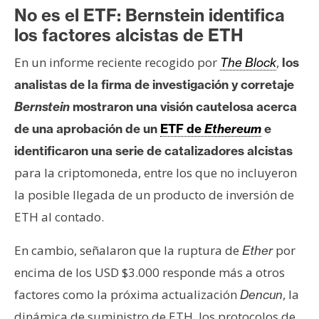
n
No es el ETF: Bernstein identifica
t
los factores alcistas de ETH
a
En un informe reciente recogido por
,
The Block
los
c
t
analistas de la firma de investigación y corretaje
o
Bernstein
mostraron una visión cautelosa acerca
y
de una aprobación de un
ETF de
Ethereum
e
P
identificaron una serie de catalizadores alcistas
u
b
para la criptomoneda, entre los que no incluyeron
l
la posible llegada de un producto de inversión de
i
ETH al contado.
c
i
En cambio, señalaron que la ruptura de
por
Ether
d
encima de los USD $3.000 responde más a otros
a
factores como la próxima actualización
, la
Dencun
d
dinámica de suministro de ETH, los protocolos de