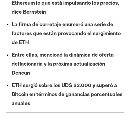
Ethereum lo que está impulsando los precios,
e
dice Bernstein
r
e
La firma de corretaje enumeró una serie de
u
factores que están provocando el surgimiento
m
de ETH
I
Entre ellas, mencionó la dinámica de oferta
A
deflacionaria y la próxima actualización
Dencun
A
ETH surgió sobre los UDS $3.000 y superó a
n
Bitcoin en términos de ganancias porcentuales
á
anuales
l
i
s
i