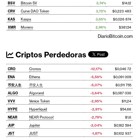
BSV
Bitcoin SV
3,74%
$14,12
CRV
Curve DAO Token
3,72%
$0,223 483
KAS
Kaspa
3,65%
$0,026 874
XMR
Monero
2,96%
$381,54
DiarioBitcoin.com
Criptos Perdedoras
CRO
Cronos
-12,17%
$0,046 72
ENA
Ethena
-5,56%
$0,091 009
币安人生
币安人生
-5,07%
$0,511 755
ALGO
Algorand
-3,64%
$0,087 036
VVV
Venice Token
-2,95%
$11,24
HYPE
Hyperliquid
-2,91%
$54,66
NEAR
NEAR Protocol
-2,79%
$1,6
JUP
Jupiter
-2,04%
$0,182 594
JST
JUST
-1,87%
$0,102 937