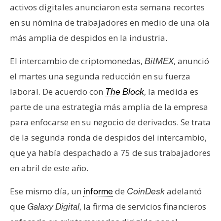
activos digitales anunciaron esta semana recortes
e
r
en su nómina de trabajadores en medio de una ola
e
más amplia de despidos en la industria.
u
m
El intercambio de criptomonedas,
, anunció
BitMEX
el martes una segunda reducción en su fuerza
laboral. De acuerdo con
, la medida es
The Block
I
A
parte de una estrategia más amplia de la empresa
para enfocarse en su negocio de derivados. Se trata
de la segunda ronda de despidos del intercambio,
A
n
que ya había despachado a 75 de sus trabajadores
á
en abril de este año.
l
i
Ese mismo día, un
de
adelantó
informe
CoinDesk
s
que
, la firma de servicios financieros
Galaxy Digital
i