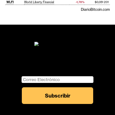
WLFI
World Liberty Financial
-1,78%
$0,051 201
DiarioBitcoin.com