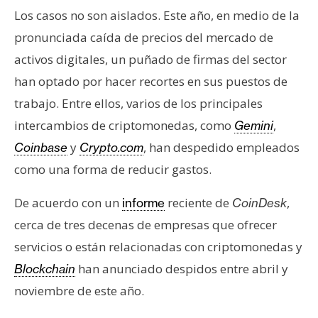
T
Los casos no son aislados. Este año, en medio de la
e
m
pronunciada caída de precios del mercado de
a
activos digitales, un puñado de firmas del sector
s
han optado por hacer recortes en sus puestos de
trabajo. Entre ellos, varios de los principales
R
intercambios de criptomonedas, como
,
Gemini
e
y
, han despedido empleados
Coinbase
Crypto.com
c
como una forma de reducir gastos.
u
r
De acuerdo con un
reciente de
,
informe
CoinDesk
s
cerca de tres decenas de empresas que ofrecer
o
s
servicios o están relacionadas con criptomonedas y
han anunciado despidos entre abril y
Blockchain
noviembre de este año.
C
o