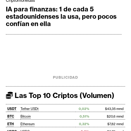
Criptomonedas
IA para finanzas: 1 de cada 5
estadounidenses la usa, pero pocos
confían en ella
PUBLICIDAD
Las Top 10 Criptos (Volumen)
USDT
Tether USDt
0,02%
$43,35 mmd
BTC
Bitcoin
0,51%
$20,6 mmd
ETH
Ethereum
0,32%
$7,82 mmd