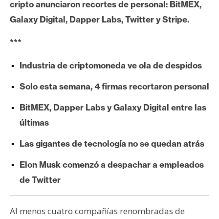
c
cripto anunciaron recortes de personal: BitMEX,
a
Galaxy Digital, Dapper Labs, Twitter y Stripe.
d
o
***
s
Industria de criptomoneda ve ola de despidos
B
Solo esta semana, 4 firmas recortaron personal
i
BitMEX, Dapper Labs y Galaxy Digital entre las
t
c
últimas
o
Las gigantes de tecnología no se quedan atrás
i
n
Elon Musk comenzó a despachar a empleados
de Twitter
E
t
Al menos cuatro compañías renombradas de
h