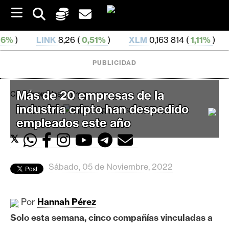
S
k
i
p
LINK
8,26 (
0,51%
)
XLM
0,163 814 (
1,11%
)
DAI
0,99
t
o
PUBLICIDAD
c
o
n
Más de 20 empresas de la
Criptomonedas
Empresas
t
industria cripto han despedido
e
C
n
empleados este año
r
t
𝕏
i
p
t
Sábado, 05 de Noviembre, 2022
o
M
Por
Hannah Pérez
e
r
Solo esta semana, cinco compañías vinculadas a