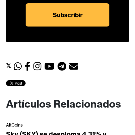
𝕏
Artículos Relacionados
AltCoins
Sky (SKY) se desploma 4,31% y