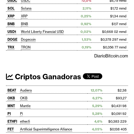
USDC
USDC
-0,0%
$6,79 mmd
SOL
Solana
2,11%
$1,72 mmd
XRP
XRP
0,25%
$1,34 mmd
BNB
BNB
0,92%
$1,17 mmd
USD1
World Liberty Financial USD
0,02%
$0,668 02 mmd
DOGE
Dogecoin
1,53%
$0,378 297 mmd
TRX
TRON
0,19%
$0,356 77 mmd
DiarioBitcoin.com
Criptos Ganadoras
BEAT
Audiera
12,07%
$2,38
OKB
OKB
6,27%
$93,27
MNT
Mantle
5,29%
$0,431 98
PI
Pi
5,28%
$0,091 92
ETHFI
ether.fi
4,6%
$0,383 229
FET
Artificial Superintelligence Alliance
4,05%
$0,138 405