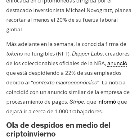
enfocada en criptomonedas dirigida por el
s
destacado inversionista Michael Novogratz, planea
recortar al menos el 20% de su fuerza laboral
N
global.
o
t
Más adelante en la semana, la conocida firma de
a
no fungibles (NFT),
, creadores
tokens
Dapper Labs
s
d
de los coleccionables oficiales de la NBA,
anunció
e
que está despidiendo a 22% de sus empleados
P
debido al “
”. La noticia
contexto macroeconómico
r
coincidió con un anuncio similar de la empresa de
e
procesamiento de pagos,
, que
que
n
Stripe
informó
s
dejará ir a cerca de 1.000 trabajadores.
a
Ola de despidos en medio del
criptoinvierno