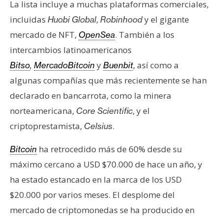
La lista incluye a muchas plataformas comerciales,
n
incluidas
,
y el gigante
Huobi Global
Robinhood
t
a
mercado de NFT,
. También a los
OpenSea
c
intercambios latinoamericanos
t
y
, así como a
Bitso
,
MercadoBitcoin
Buenbit
o
algunas compañías que más recientemente se han
y
P
declarado en bancarrota, como la minera
u
norteamericana,
, y el
Core Scientific
b
criptoprestamista,
.
Celsius
l
i
ha retrocedido más de 60% desde su
Bitcoin
c
máximo cercano a USD $70.000 de hace un año, y
i
ha estado estancado en la marca de los USD
d
a
$20.000 por varios meses. El desplome del
d
mercado de criptomonedas se ha producido en