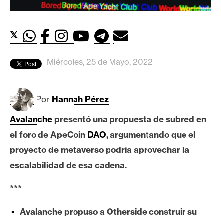
c
a
d
𝕏
o
s
Miércoles, 25 de Mayo, 2022
B
i
Por
Hannah Pérez
t
Avalanche
presentó una propuesta de subred en
c
o
el foro de ApeCoin
DAO
, argumentando que el
i
proyecto de metaverso podría aprovechar la
n
escalabilidad de esa cadena.
***
E
t
Avalanche propuso a Otherside construir su
h