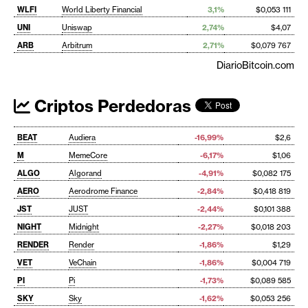
WLFI
World Liberty Financial
3,1%
$0,053 111
UNI
Uniswap
2,74%
$4,07
ARB
Arbitrum
2,71%
$0,079 767
DiarioBitcoin.com
Criptos Perdedoras
BEAT
Audiera
-16,99%
$2,6
M
MemeCore
-6,17%
$1,06
ALGO
Algorand
-4,91%
$0,082 175
AERO
Aerodrome Finance
-2,84%
$0,418 819
JST
JUST
-2,44%
$0,101 388
NIGHT
Midnight
-2,27%
$0,018 203
RENDER
Render
-1,86%
$1,29
VET
VeChain
-1,86%
$0,004 719
PI
Pi
-1,73%
$0,089 585
SKY
Sky
-1,62%
$0,053 256