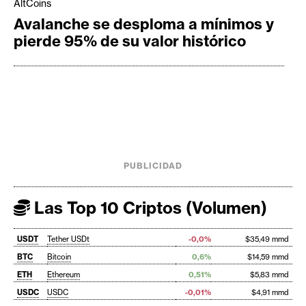
AltCoins
Avalanche se desploma a mínimos y
pierde 95% de su valor histórico
PUBLICIDAD
Las Top 10 Criptos (Volumen)
USDT
Tether USDt
-0,0%
$35,49 mmd
BTC
Bitcoin
0,6%
$14,59 mmd
ETH
Ethereum
0,51%
$5,83 mmd
USDC
USDC
-0,01%
$4,91 mmd