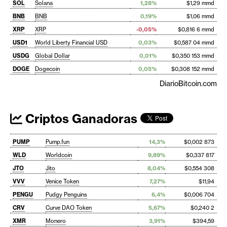
SOL
Solana
1,28%
$1,29 mmd
BNB
BNB
0,19%
$1,06 mmd
XRP
XRP
-0,05%
$0,816 6 mmd
USD1
World Liberty Financial USD
0,03%
$0,587 04 mmd
USDG
Global Dollar
0,01%
$0,350 153 mmd
DOGE
Dogecoin
0,05%
$0,308 152 mmd
DiarioBitcoin.com
Criptos Ganadoras
PUMP
Pump.fun
14,3%
$0,002 873
WLD
Worldcoin
9,89%
$0,337 817
JTO
Jito
8,04%
$0,554 308
VVV
Venice Token
7,27%
$11,94
PENGU
Pudgy Penguins
6,4%
$0,006 704
CRV
Curve DAO Token
5,67%
$0,240 2
XMR
Monero
3,91%
$394,59