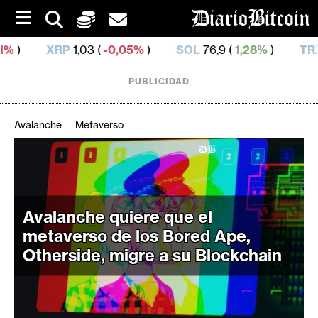
S
k
i
 (
-0,05%
)
SOL
76,9 (
1,28%
)
TRX
0,329 882 (
-0,
p
t
o
PUBLICIDAD
c
o
n
Avalanche
Metaverso
t
e
C
n
r
t
i
p
Avalanche quiere que el
t
metaverso de los Bored Ape,
o
Otherside, migre a su Blockchain
M
e
r