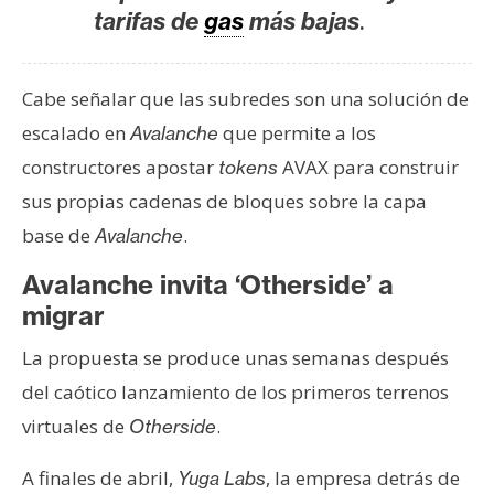
T
.
tarifas de
gas
más bajas
e
m
a
Cabe señalar que las subredes son una solución de
s
escalado en
que permite a los
Avalanche
constructores apostar
AVAX para construir
tokens
R
sus propias cadenas de bloques sobre la capa
e
base de
.
Avalanche
c
u
Avalanche invita ‘Otherside’ a
r
migrar
s
o
La propuesta se produce unas semanas después
s
del caótico lanzamiento de los primeros terrenos
virtuales de
.
Otherside
C
A finales de abril,
, la empresa detrás de
Yuga Labs
o