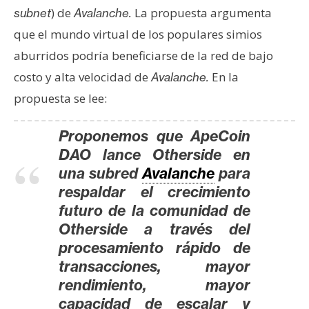
s
) de
La propuesta argumenta
subnet
Avalanche
.
que el mundo virtual de los populares simios
N
aburridos podría beneficiarse de la red de bajo
o
costo y alta velocidad de
En la
Avalanche.
t
propuesta se lee:
a
s
Proponemos que ApeCoin
d
DAO lance Otherside en
e
una subred
Avalanche
para
P
respaldar el crecimiento
r
e
futuro de la comunidad de
n
Otherside a través del
s
procesamiento rápido de
a
transacciones, mayor
rendimiento, mayor
capacidad de escalar y