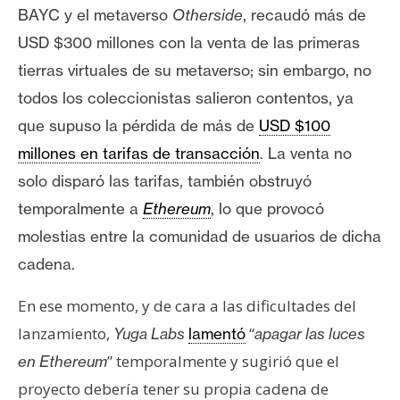
n
BAYC y el metaverso
Otherside
, recaudó más de
t
USD $300 millones con la venta de las primeras
a
tierras virtuales de su metaverso; sin embargo, no
c
todos los coleccionistas salieron contentos, ya
t
o
que supuso la pérdida de más de
USD $100
y
millones en tarifas de transacción
. La venta no
P
solo disparó las tarifas, también obstruyó
u
temporalmente a
Ethereum
, lo que provocó
b
molestias entre la comunidad de usuarios de dicha
l
i
cadena.
c
i
En ese momento, y de cara a las dificultades del
d
lanzamiento,
“
Yuga Labs
lamentó
apagar las luces
a
” temporalmente y sugirió que el
en Ethereum
d
proyecto debería tener su propia cadena de