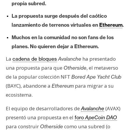
propia subred.
e
r
La propuesta surge después del caótico
e
lanzamiento de terrenos virtuales en
Ethereum
.
u
m
Muchos en la comunidad no son fans de los
planes. No quieren dejar a Ethereum.
I
La
ha presentado
cadena de bloques
Avalanche
A
una propuesta para que
, el metaverso
Otherside
de la popular colección NFT
Bored Ape Yacht Club
A
(BAYC), abandone a
para migrar a su
Ethereum
n
ecosistema.
á
l
El equipo de desarrolladores de
(AVAX)
Avalanche
i
presentó una propuesta en el
foro
ApeCoin DAO
s
i
para construir
como una subred (o
Otherside