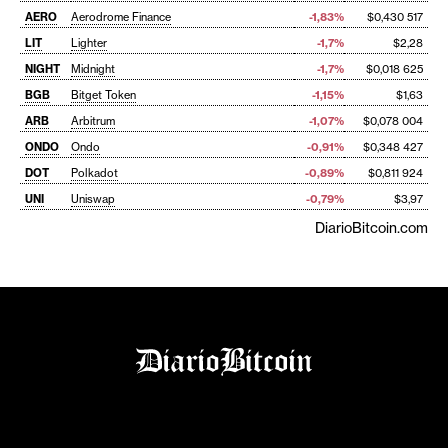
AERO
Aerodrome Finance
-1,83%
$0,430 517
LIT
Lighter
-1,7%
$2,28
NIGHT
Midnight
-1,7%
$0,018 625
BGB
Bitget Token
-1,15%
$1,63
ARB
Arbitrum
-1,07%
$0,078 004
ONDO
Ondo
-0,91%
$0,348 427
DOT
Polkadot
-0,89%
$0,811 924
UNI
Uniswap
-0,79%
$3,97
DiarioBitcoin.com