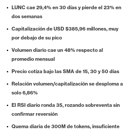
e
LUNC cae 29,4% en 30 días y pierde el 23% en
r
dos semanas
e
u
Capitalización de USD $385,96 millones, muy
m
por debajo de su pico
Volumen diario cae un 48% respecto al
I
promedio mensual
A
Precio cotiza bajo las SMA de 15, 30 y 50 días
A
Relación volumen/capitalización se desploma a
n
solo 6,86%
á
l
El RSI diario ronda 35, rozando sobreventa sin
i
confirmar reversión
s
i
Quema diaria de 300M de tokens, insuficiente