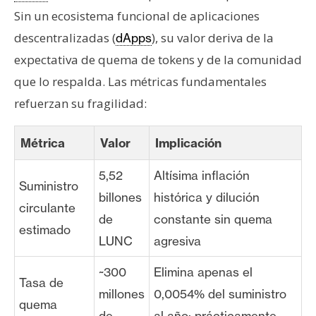
Sin un ecosistema funcional de aplicaciones
descentralizadas (
), su valor deriva de la
dApps
expectativa de quema de tokens y de la comunidad
que lo respalda. Las métricas fundamentales
refuerzan su fragilidad:
Métrica
Valor
Implicación
5,52
Altísima inflación
Suministro
billones
histórica y dilución
circulante
de
constante sin quema
estimado
LUNC
agresiva
~300
Elimina apenas el
Tasa de
millones
0,0054% del suministro
quema
de
al año; prácticamente