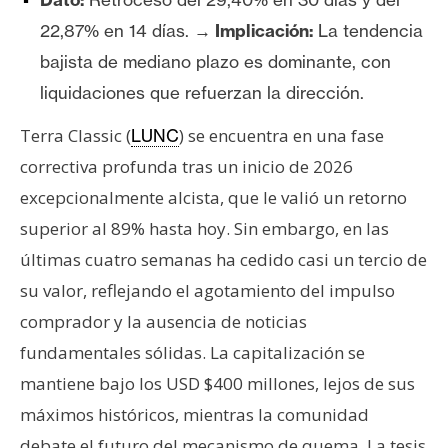
n
22,87% en 14 días.
→ Implicación:
La tendencia
t
bajista de mediano plazo es dominante, con
a
c
liquidaciones que refuerzan la dirección.
t
Terra Classic (
) se encuentra en una fase
LUNC
o
y
correctiva profunda tras un inicio de 2026
P
excepcionalmente alcista, que le valió un retorno
u
superior al 89% hasta hoy. Sin embargo, en las
b
últimas cuatro semanas ha cedido casi un tercio de
l
su valor, reflejando el agotamiento del impulso
i
c
comprador y la ausencia de noticias
i
fundamentales sólidas. La capitalización se
d
mantiene bajo los USD $400 millones, lejos de sus
a
máximos históricos, mientras la comunidad
d
debate el futuro del mecanismo de quema. La tesis