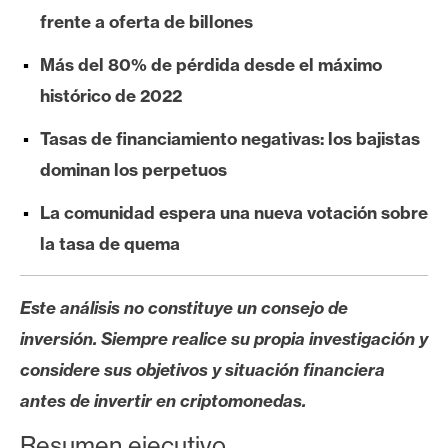
s
frente a oferta de billones
Más del 80% de pérdida desde el máximo
N
histórico de 2022
o
t
Tasas de financiamiento negativas: los bajistas
a
dominan los perpetuos
s
d
La comunidad espera una nueva votación sobre
e
la tasa de quema
P
r
e
Este análisis no constituye un consejo de
n
inversión. Siempre realice su propia investigación y
s
considere sus objetivos y situación financiera
a
antes de invertir en criptomonedas.
Resumen ejecutivo