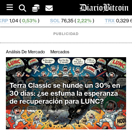
S
k
i
)
SOL
76,35 (
2,22%
)
TRX
0,329 69 (
0,73%
)
p
t
o
PUBLICIDAD
c
o
n
Análisis De Mercado
Mercados
t
e
C
n
r
t
i
Terra Classic se hunde un 30% en
p
30 días: ¿se esfuma la esperanza
t
de recuperación para LUNC?
o
M
e
r