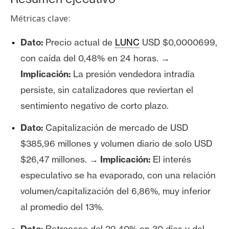
T
e
Métricas clave:
m
a
Dato:
Precio actual de
LUNC
USD $0,0000699,
s
con caída del 0,48% en 24 horas.
→
Implicación:
La presión vendedora intradía
R
persiste, sin catalizadores que reviertan el
e
sentimiento negativo de corto plazo.
c
u
Dato:
Capitalización de mercado de USD
r
$385,96 millones y volumen diario de solo USD
s
$26,47 millones.
→ Implicación:
El interés
o
especulativo se ha evaporado, con una relación
s
volumen/capitalización del 6,86%, muy inferior
al promedio del 13%.
C
o
Dato:
Retroceso del 29,40% en 30 días y del