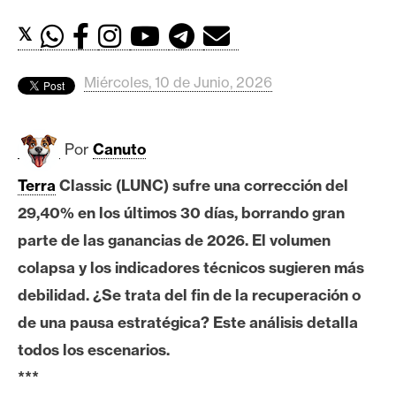
c
a
𝕏
d
o
Miércoles, 10 de Junio, 2026
s
Por
Canuto
B
i
Terra
Classic (LUNC) sufre una corrección del
t
29,40% en los últimos 30 días, borrando gran
c
o
parte de las ganancias de 2026. El volumen
i
colapsa y los indicadores técnicos sugieren más
n
debilidad. ¿Se trata del fin de la recuperación o
de una pausa estratégica? Este análisis detalla
E
todos los escenarios.
t
***
h