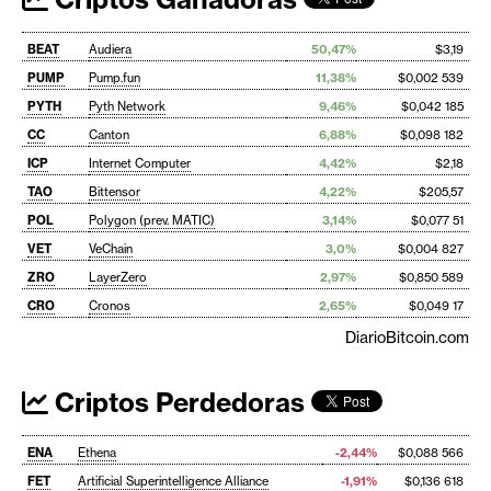
BEAT
Audiera
50,47%
$3,19
PUMP
Pump.fun
11,38%
$0,002 539
PYTH
Pyth Network
9,46%
$0,042 185
CC
Canton
6,88%
$0,098 182
ICP
Internet Computer
4,42%
$2,18
TAO
Bittensor
4,22%
$205,57
POL
Polygon (prev. MATIC)
3,14%
$0,077 51
VET
VeChain
3,0%
$0,004 827
ZRO
LayerZero
2,97%
$0,850 589
CRO
Cronos
2,65%
$0,049 17
DiarioBitcoin.com
Criptos Perdedoras
ENA
Ethena
-2,44%
$0,088 566
FET
Artificial Superintelligence Alliance
-1,91%
$0,136 618