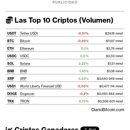
PUBLICIDAD
Las Top 10 Criptos (Volumen)
USDT
Tether USDt
-0,01%
$29,19 mmd
BTC
Bitcoin
-0,25%
$11,97 mmd
ETH
Ethereum
0,1%
$3,76 mmd
USDC
USDC
0,0%
$3,33 mmd
SOL
Solana
2,22%
$1,31 mmd
BNB
BNB
1,43%
$1,08 mmd
XRP
XRP
0,53%
$0,640 949 mmd
USD1
World Liberty Financial USD
-0,05%
$0,477 114 mmd
DOGE
Dogecoin
-0,2%
$0,393 884 mmd
TRX
TRON
0,73%
$0,306 601 mmd
DiarioBitcoin.com
Criptos Ganadoras