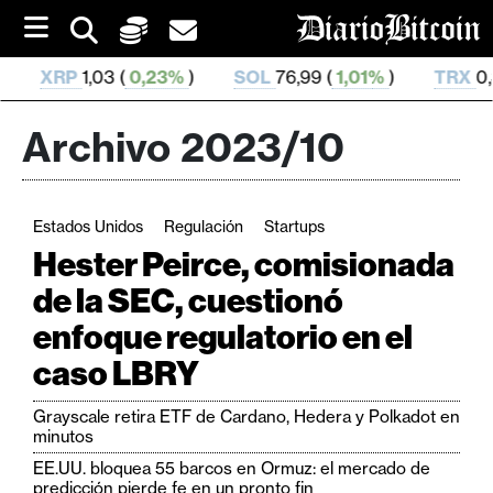
S
k
i
SOL
76,99 (
1,01%
)
TRX
0,329 672 (
0,03%
)
HY
p
t
o
Archivo 2023/10
c
o
n
t
Estados Unidos
Regulación
Startups
e
C
n
Hester Peirce, comisionada
r
t
de la SEC, cuestionó
i
enfoque regulatorio en el
p
t
caso LBRY
o
M
Grayscale retira ETF de Cardano, Hedera y Polkadot en
minutos
e
r
EE.UU. bloquea 55 barcos en Ormuz: el mercado de
predicción pierde fe en un pronto fin