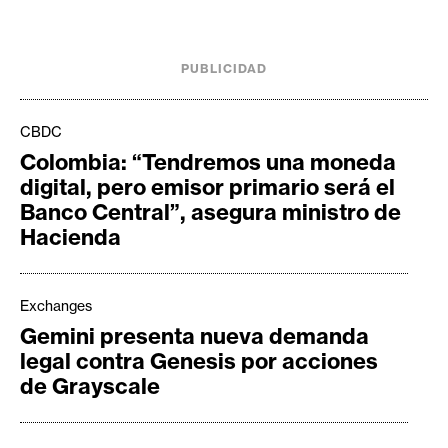
e
r
e
PUBLICIDAD
u
m
CBDC
Colombia: “Tendremos una moneda
digital, pero emisor primario será el
I
Banco Central”, asegura ministro de
A
Hacienda
A
n
Exchanges
á
Gemini presenta nueva demanda
l
legal contra Genesis por acciones
i
de Grayscale
s
i