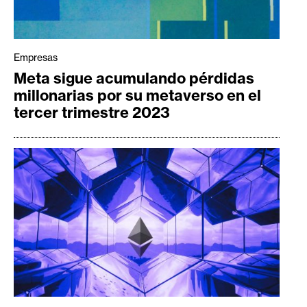
T
e
m
a
Empresas
s
Meta sigue acumulando pérdidas
millonarias por su metaverso en el
tercer trimestre 2023
R
e
c
u
r
s
o
s
C
o