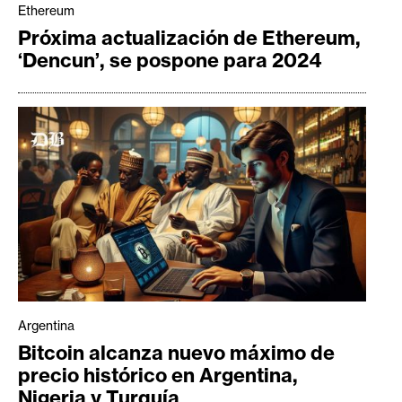
Ethereum
n
Próxima actualización de Ethereum,
t
‘Dencun’, se pospone para 2024
a
c
t
o
y
P
u
b
l
i
c
i
Argentina
d
Bitcoin alcanza nuevo máximo de
a
precio histórico en Argentina,
d
Nigeria y Turquía