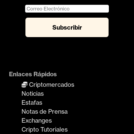
n
d
e
e
n
t
r
a
d
Enlaces Rápidos
a
Criptomercados
s
Noticias
Estafas
Notas de Prensa
Exchanges
Cripto Tutoriales