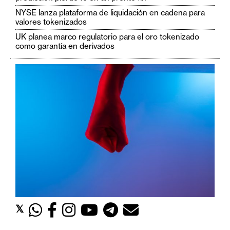
c
NYSE lanza plataforma de liquidación en cadena para
a
valores tokenizados
d
UK planea marco regulatorio para el oro tokenizado
o
como garantía en derivados
s
B
i
t
c
o
i
n
E
𝕏
t
h