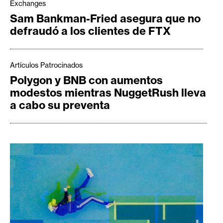
s
Exchanges
Sam Bankman-Fried asegura que no
defraudó a los clientes de FTX
N
o
t
Artículos Patrocinados
a
Polygon y BNB con aumentos
s
modestos mientras NuggetRush lleva
d
a cabo su preventa
e
P
r
e
n
s
a