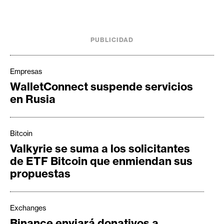
e
r
e
PUBLICIDAD
u
m
Empresas
WalletConnect suspende servicios
I
en Rusia
A
Bitcoin
A
Valkyrie se suma a los solicitantes
n
de ETF Bitcoin que enmiendan sus
á
propuestas
l
i
s
Exchanges
i
Binance enviará donativos a