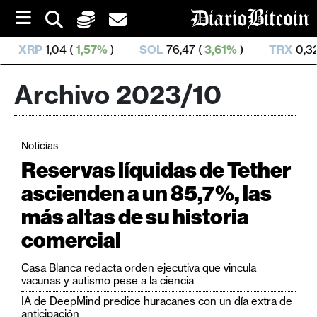
S
k
i
SOL
76,47 (
3,61%
)
TRX
0,328 637 (
0,17%
)
H
p
t
o
Archivo 2023/10
c
o
n
t
Noticias
e
C
n
Reservas líquidas de Tether
r
t
ascienden a un 85,7%, las
i
más altas de su historia
p
t
comercial
o
M
Casa Blanca redacta orden ejecutiva que vincula
vacunas y autismo pese a la ciencia
e
r
IA de DeepMind predice huracanes con un día extra de
anticipación