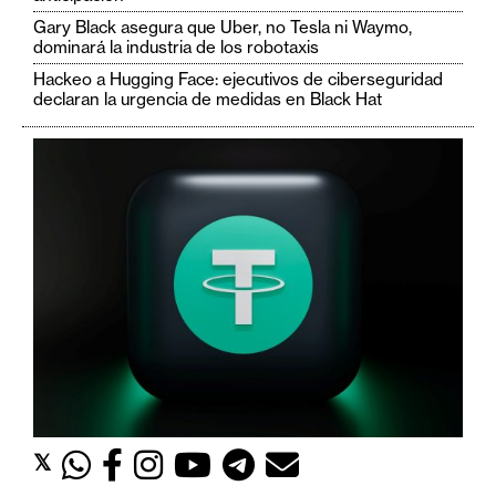
c
Gary Black asegura que Uber, no Tesla ni Waymo,
a
dominará la industria de los robotaxis
d
Hackeo a Hugging Face: ejecutivos de ciberseguridad
o
declaran la urgencia de medidas en Black Hat
s
B
i
t
c
o
i
n
E
t
𝕏
h