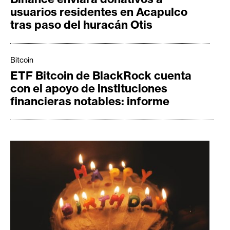
s
usuarios residentes en Acapulco
tras paso del huracán Otis
N
o
Bitcoin
t
ETF Bitcoin de BlackRock cuenta
a
con el apoyo de instituciones
s
financieras notables: informe
d
e
P
r
e
n
s
a