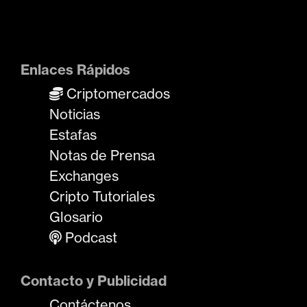
t
r
a
d
Enlaces Rápidos
a
Criptomercados
s
Noticias
Estafas
Notas de Prensa
Exchanges
Cripto Tutoriales
Glosario
Podcast
Contacto y Publicidad
Contáctenos