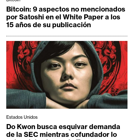
n
Bitcoin: 9 aspectos no mencionados
t
por Satoshi en el White Paper a los
a
15 años de su publicación
c
t
o
y
P
u
b
l
i
c
i
d
Estados Unidos
a
Do Kwon busca esquivar demanda
d
de la SEC mientras cofundador lo