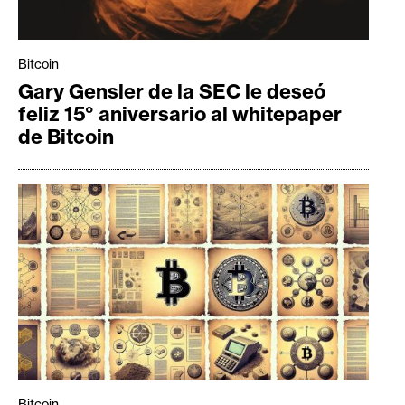
T
e
m
Bitcoin
a
Gary Gensler de la SEC le deseó
s
feliz 15° aniversario al whitepaper
de Bitcoin
R
e
c
u
r
s
o
s
C
o
Bitcoin