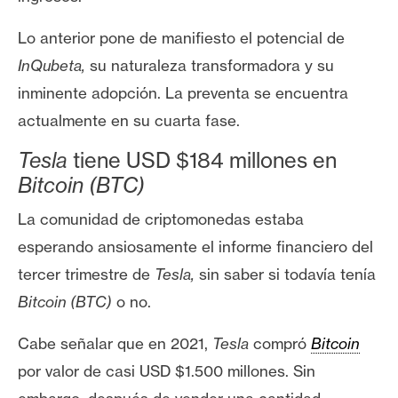
n
t
Lo anterior pone de manifiesto el potencial de
a
InQubeta,
su naturaleza transformadora y su
c
inminente adopción. La preventa se encuentra
t
actualmente en su cuarta fase.
o
y
Tesla
tiene USD $184 millones en
P
Bitcoin (BTC)
u
b
La comunidad de criptomonedas estaba
l
esperando ansiosamente el informe financiero del
i
tercer trimestre de
Tesla,
sin saber si todavía tenía
c
Bitcoin (BTC)
o no.
i
d
Cabe señalar que en 2021,
Tesla
compró
Bitcoin
a
d
por valor de casi USD $1.500 millones. Sin