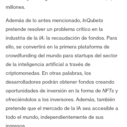
T
e
millones.
m
Además de lo antes mencionado,
InQubeta
a
s
pretende resolver un problema crítico en la
industria de la
IA:
la recaudación de fondos. Para
ello, se convertirá en la primera plataforma de
R
e
crowdfunding del mundo para startups del sector
c
de la inteligencia artificial a través de
u
criptomonedas. En otras palabras, los
r
desarrolladores podrán obtener fondos creando
s
o
oportunidades de inversión en la forma de
NFTs
y
s
ofreciéndolos a los inversores. Además, también
pretende que el mercado de la IA sea accesible a
todo el mundo, independientemente de sus
C
o
ingresos.