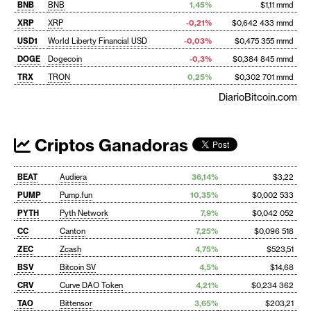
BNB
BNB
1,45%
$1,11 mmd
XRP
XRP
-0,21%
$0,642 433 mmd
USD1
World Liberty Financial USD
-0,03%
$0,475 355 mmd
DOGE
Dogecoin
-0,3%
$0,384 845 mmd
TRX
TRON
0,25%
$0,302 701 mmd
DiarioBitcoin.com
Criptos Ganadoras
BEAT
Audiera
36,14%
$3,22
PUMP
Pump.fun
10,35%
$0,002 533
PYTH
Pyth Network
7,9%
$0,042 052
CC
Canton
7,25%
$0,096 518
ZEC
Zcash
4,75%
$523,51
BSV
Bitcoin SV
4,5%
$14,68
CRV
Curve DAO Token
4,21%
$0,234 362
TAO
Bittensor
3,65%
$203,21