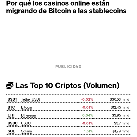
Por qué los casinos online están
migrando de Bitcoin a las stablecoins
PUBLICIDAD
Las Top 10 Criptos (Volumen)
USDT
Tether USDt
-0,02%
$30,53 mmd
BTC
Bitcoin
-0,01%
$12,45 mmd
ETH
Ethereum
0,04%
$3,95 mmd
USDC
USDC
-0,01%
$3,7 mmd
SOL
Solana
1,51%
$1,29 mmd