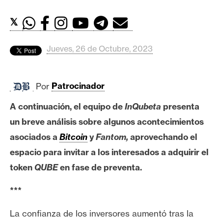
c
a
𝕏
d
o
Jueves, 26 de Octubre, 2023
s
B
Por
Patrocinador
i
A continuación, el equipo de
InQubeta
presenta
t
c
un breve análisis sobre algunos acontecimientos
o
asociados a
Bitcoin
y
Fantom,
aprovechando el
i
espacio para invitar a los interesados a adquirir el
n
token
QUBE
en fase de preventa.
***
E
t
La confianza de los inversores aumentó tras la
h