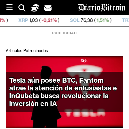
S
k
i
1,03 (
-0,21%
)
SOL
76,38 (
1,51%
)
TRX
0,329 6 (
0,
p
t
o
PUBLICIDAD
c
o
n
Artículos Patrocinados
t
e
C
n
r
t
i
Tesla aún posee BTC, Fantom
p
atrae la atención de entusiastas e
t
InQubeta busca revolucionar la
o
inversión en IA
M
e
r