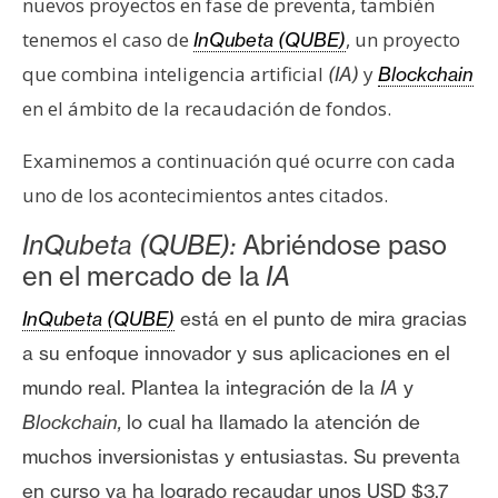
nuevos proyectos en fase de preventa, también
s
tenemos el caso de
, un proyecto
InQubeta (QUBE)
que combina inteligencia artificial
y
(IA)
Blockchain
N
en el ámbito de la recaudación de fondos.
o
t
Examinemos a continuación qué ocurre con cada
a
uno de los acontecimientos antes citados.
s
d
InQubeta (QUBE):
Abriéndose paso
e
en el mercado de la
IA
P
r
InQubeta (QUBE)
está en el punto de mira gracias
e
a su enfoque innovador y sus aplicaciones en el
n
mundo real. Plantea la integración de la
IA
y
s
a
Blockchain,
lo cual ha llamado la atención de
muchos inversionistas y entusiastas. Su preventa
en curso ya ha logrado recaudar unos USD $3,7