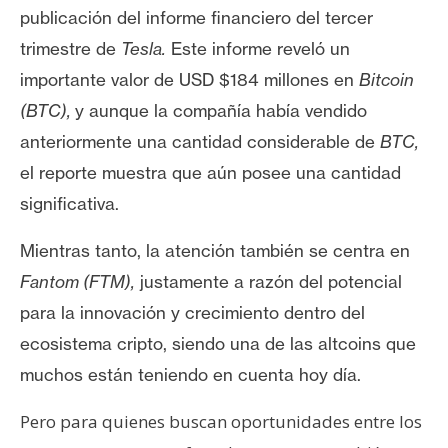
e
publicación del informe financiero del tercer
r
trimestre de
Tesla.
Este informe reveló un
e
importante valor de USD $184 millones en
Bitcoin
u
(BTC),
y aunque la compañía había vendido
m
anteriormente una cantidad considerable de
BTC
,
el reporte muestra que aún posee una cantidad
I
significativa.
A
Mientras tanto, la atención también se centra en
A
Fantom
(FTM),
justamente a razón de
l potencial
n
para la innovación y crecimiento dentro del
á
ecosistema cripto, siendo una de las altcoins que
l
muchos están teniendo en cuenta hoy día
.
i
s
Pero para quienes buscan oportunidades entre los
i