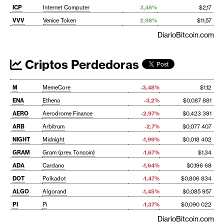
ICP
Internet Computer
3,46%
$2,17
VVV
Venice Token
2,98%
$11,57
DiarioBitcoin.com
Criptos Perdedoras
M
MemeCore
-3,48%
$1,12
ENA
Ethena
-3,2%
$0,087 881
AERO
Aerodrome Finance
-2,97%
$0,423 391
ARB
Arbitrum
-2,7%
$0,077 407
NIGHT
Midnight
-1,99%
$0,018 402
GRAM
Gram (prev. Toncoin)
-1,67%
$1,34
ADA
Cardano
-1,64%
$0,196 68
DOT
Polkadot
-1,47%
$0,806 834
ALGO
Algorand
-1,45%
$0,085 957
PI
Pi
-1,37%
$0,090 022
DiarioBitcoin.com