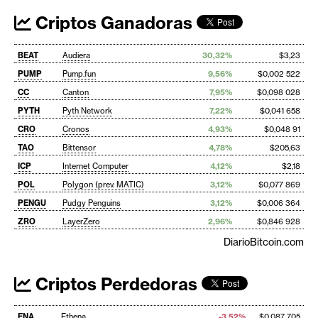
Criptos Ganadoras
BEAT
Audiera
30,32%
$3,23
PUMP
Pump.fun
9,56%
$0,002 522
CC
Canton
7,95%
$0,098 028
PYTH
Pyth Network
7,22%
$0,041 658
CRO
Cronos
4,93%
$0,048 91
TAO
Bittensor
4,78%
$205,63
ICP
Internet Computer
4,12%
$2,18
POL
Polygon (prev. MATIC)
3,12%
$0,077 869
PENGU
Pudgy Penguins
3,12%
$0,006 364
ZRO
LayerZero
2,96%
$0,846 928
DiarioBitcoin.com
Criptos Perdedoras
ENA
Ethena
-3,52%
$0,087 705