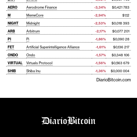
AERO
Aerodrome Finance
-3,34%
$0,421 783
M
MemeCore
-2,94%
$1,12
NIGHT
Midnight
-2,53%
$0,018 393
ARB
Arbitrum
-2,17%
$0,077 201
PI
Pi
-1,86%
$0,090 28
FET
Artificial Superintelligence Alliance
-1,61%
$0,136 217
ONDO
Ondo
-1,57%
$0,348 106
VIRTUAL
Virtuals Protocol
-1,56%
$0,563 679
SHIB
Shiba Inu
-1,36%
$0,000 004
DiarioBitcoin.com