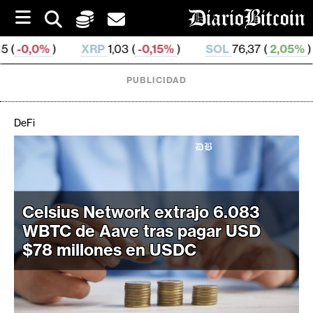
S
k
i
XRP
1,03 (
-0,15%
)
SOL
76,37 (
2,05%
)
TRX
0,3
p
t
o
PUBLICIDAD
c
o
n
DeFi
t
e
C
n
r
t
i
Celsius Network extrajo 6.083
p
t
WBTC de Aave tras pagar USD
o
$78 millones en USDC
M
e
r