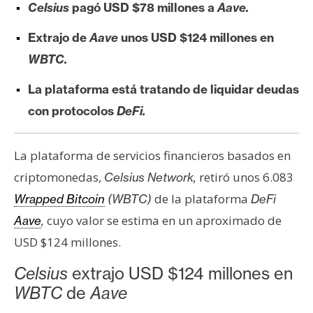
Celsius
pagó USD $78 millones a
Aave.
e
r
Extrajo de
Aave
unos USD $124 millones en
e
WBTC.
u
m
La plataforma está tratando de liquidar deudas
con protocolos
DeFi.
I
A
La plataforma de servicios financieros basados en
criptomonedas,
retiró unos 6.083
Celsius Network,
A
de la plataforma
Wrapped Bitcoin
(WBTC)
DeFi
n
cuyo valor se estima en un aproximado de
Aave
,
á
USD $124 millones.
l
i
Celsius
extrajo USD $124 millones en
s
WBTC
de
Aave
i