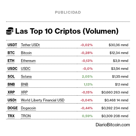
PUBLICIDAD
Las Top 10 Criptos (Volumen)
USDT
Tether USDt
-0,02%
$30,36 mmd
BTC
Bitcoin
-0,28%
$12,34 mmd
ETH
Ethereum
-0,13%
$3,9 mmd
USDC
USDC
-0,0%
$3,54 mmd
SOL
Solana
2,05%
$1,35 mmd
BNB
BNB
1,13%
$1,1 mmd
XRP
XRP
-0,15%
$0,660 263 mmd
USD1
World Liberty Financial USD
-0,04%
$0,468 14 mmd
DOGE
Dogecoin
-0,44%
$0,392 234 mmd
TRX
TRON
0,59%
$0,309 208 mmd
DiarioBitcoin.com