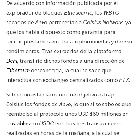
s
De acuerdo con información publicada por el
explorador de bloques
los
Ethescan.io,
WBTC
sacados de
pertenecían a
ya
Aave
Celsius
Network,
N
que los había dispuesto como garantía para
o
t
recibir préstamos en otras criptomonedas y derivar
a
rendimientos. Tras extraerlos de la plataforma
s
transfirió dichos fondos a una dirección de
DeFi
,
d
desconocida, la cual se sabe que
Ethereum
e
P
interactúa con exchanges centralizados como
FTX.
r
e
Si bien no está claro con qué objetivo extrajo
n
Celsius los fondos de
lo que si se sabe es que
Aave,
s
reembolsó al protocolo unos USD $60 millones en
a
la
en otras tres transacciones
stablecoin
USDC
realizadas en horas de la mañana, a la cual se