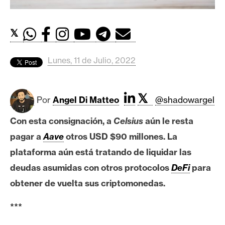
c
a
d
𝕏
o
s
Lunes, 11 de Julio, 2022
B
𝕏
i
Por
Angel Di Matteo
@shadowargel
t
Con esta consignación, a
Celsius
aún le resta
c
o
pagar a
Aave
otros USD $90 millones. La
i
plataforma aún está tratando de liquidar las
n
deudas asumidas con otros protocolos
DeFi
para
obtener de vuelta sus criptomonedas.
E
***
t
h