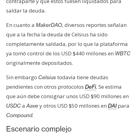
contraparte y que estos fuesen liquidados para
n
saldar la deuda.
t
a
En cuanto a
diversos reportes señalan
MakerDAO,
c
que a la fecha la deuda de Celsius ha sido
t
o
completamente saldada, por lo que la plataforma
y
ya tomó control de los USD $440 millones en
WBTC
P
originalmente depositados.
u
b
Sin embargo
todavía tiene deudas
Celsius
l
pendientes con otros protocolos
Se estima
DeFi
.
i
que aún debe consignar unos USD $90 millones en
c
i
a
y otros USD $50 millones en
para
USDC
Aave
DAI
d
Compound.
a
d
Escenario complejo