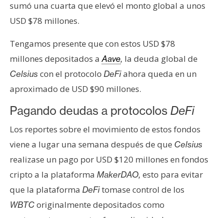
T
sumó una cuarta que elevó el monto global a unos
e
USD $78 millones.
m
a
Tengamos presente que con estos USD $78
s
millones depositados a
la deuda global de
Aave
,
con el protocolo
ahora queda en un
Celsius
DeFi
R
aproximado de USD $90 millones.
e
c
Pagando deudas a protocolos
DeFi
u
Los reportes sobre el movimiento de estos fondos
r
s
viene a lugar una semana después de que
Celsius
o
realizase un pago por USD $120 millones en fondos
s
cripto a la plataforma
esto para evitar
MakerDAO,
que la plataforma
tomase control de los
DeFi
C
originalmente depositados como
WBTC
o