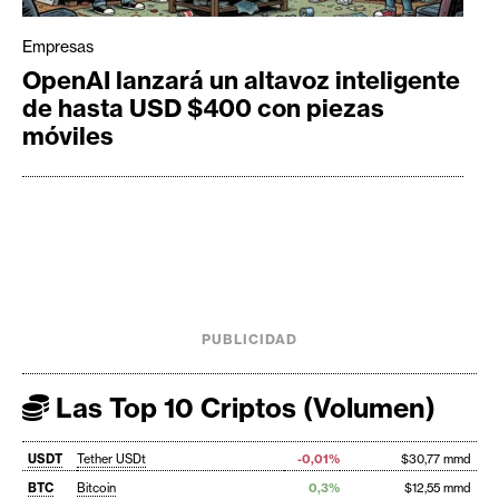
Empresas
OpenAI lanzará un altavoz inteligente
de hasta USD $400 con piezas
móviles
PUBLICIDAD
Las Top 10 Criptos (Volumen)
USDT
Tether USDt
-0,01%
$30,77 mmd
BTC
Bitcoin
0,3%
$12,55 mmd