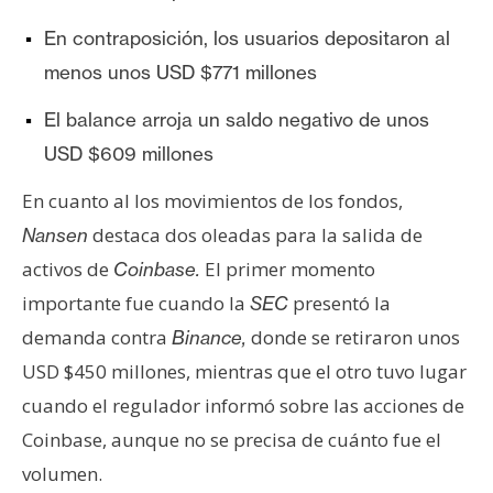
T
e
En contraposición, los usuarios depositaron al
m
menos unos USD $771 millones
a
s
El balance arroja un saldo negativo de unos
USD $609 millones
R
En cuanto al los movimientos de los fondos,
e
destaca dos oleadas para la salida de
Nansen
c
activos de
El primer momento
u
Coinbase.
r
importante fue cuando la
presentó la
SEC
s
demanda contra
donde se retiraron unos
Binance,
o
USD $450 millones, mientras que el otro tuvo lugar
s
cuando el regulador informó sobre las acciones de
Coinbase, aunque no se precisa de cuánto fue el
C
volumen.
o