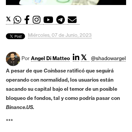
c
a
d
𝕏
o
s
Miércoles, 07 de Junio, 2023
B
𝕏
i
Por
Angel Di Matteo
@shadowargel
t
A pesar de que
Coinbase
ratificó que seguirá
c
operando con normalidad, los usuarios están
o
i
sacando su capital bajo el temor de un posible
n
bloqueo de fondos, tal y como podría pasar con
Binance.US.
E
***
t
h