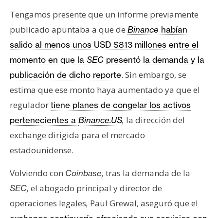
n
Tengamos presente que un informe previamente
t
publicado apuntaba a que de
Binance
habían
a
c
salido al menos unos USD $813 millones entre el
t
momento en que la
SEC
presentó la demanda y la
o
. Sin embargo, se
publicación de dicho reporte
y
estima que ese monto haya aumentado ya que el
P
regulador
u
tiene planes de congelar los activos
b
la dirección del
pertenecientes a
Binance.US
,
l
exchange dirigida para el mercado
i
estadounidense.
c
i
Volviendo con
tras la demanda de la
Coinbase,
d
el abogado principal y director de
SEC,
a
d
operaciones legales
Paul Grewal, aseguró que el
,