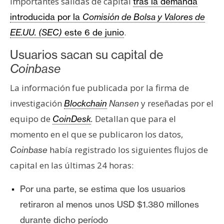
importantes salidas de capital
tras la demanda
s
introducida por la
Comisión de Bolsa y Valores de
.
EE.UU. (SEC)
este 6 de junio
N
o
Usuarios sacan su capital de
t
Coinbase
a
La información fue publicada por la firma de
s
d
investigación
y reseñadas por el
Blockchain
Nansen
e
equipo de
Detallan que para el
CoinDesk
.
P
momento en el que se publicaron los datos,
r
había registrado los siguientes flujos de
Coinbase
e
n
capital en las últimas 24 horas:
s
Por una parte, se estima que los usuarios
a
retiraron al menos unos USD $1.380 millones
durante dicho período