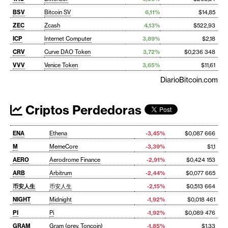
BSV
Bitcoin SV
6,11%
$14,85
ZEC
Zcash
4,13%
$522,93
ICP
Internet Computer
3,89%
$2,18
CRV
Curve DAO Token
3,72%
$0,236 348
VVV
Venice Token
3,65%
$11,61
DiarioBitcoin.com
Criptos Perdedoras
ENA
Ethena
-3,45%
$0,087 666
M
MemeCore
-3,39%
$1,1
AERO
Aerodrome Finance
-2,91%
$0,424 153
ARB
Arbitrum
-2,44%
$0,077 665
币安人生
币安人生
-2,15%
$0,513 664
NIGHT
Midnight
-1,92%
$0,018 461
PI
Pi
-1,92%
$0,089 476
GRAM
Gram (prev. Toncoin)
-1,85%
$1,33