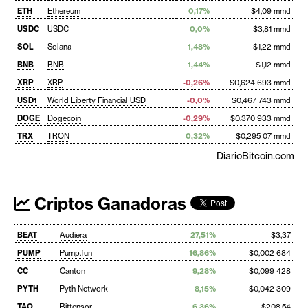
ETH
Ethereum
0,17%
$4,09 mmd
USDC
USDC
0,0%
$3,81 mmd
SOL
Solana
1,48%
$1,22 mmd
BNB
BNB
1,44%
$1,12 mmd
XRP
XRP
-0,26%
$0,624 693 mmd
USD1
World Liberty Financial USD
-0,0%
$0,467 743 mmd
DOGE
Dogecoin
-0,29%
$0,370 933 mmd
TRX
TRON
0,32%
$0,295 07 mmd
DiarioBitcoin.com
Criptos Ganadoras
BEAT
Audiera
27,51%
$3,37
PUMP
Pump.fun
16,86%
$0,002 684
CC
Canton
9,28%
$0,099 428
PYTH
Pyth Network
8,15%
$0,042 309
TAO
Bittensor
6,36%
$208,54