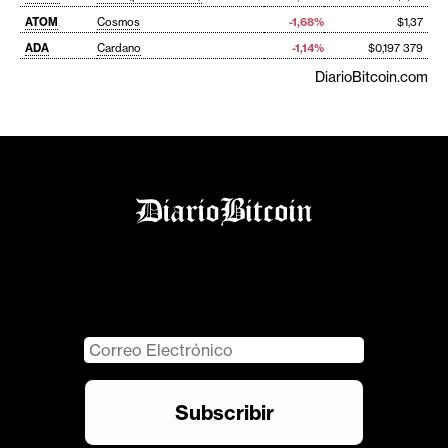
ATOM
Cosmos
-1,68%
$1,37
ADA
Cardano
-1,14%
$0,197 379
DiarioBitcoin.com