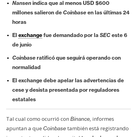
Nansen
indica que al menos USD $600
e
millones salieron de
Coinbase
en las últimas 24
r
e
horas
u
El
exchange
fue demandado por la
SEC
este 6
m
de junio
I
Coinbase
ratificó que seguirá operando con
A
normalidad
El exchange debe apelar las advertencias de
A
cese y desista presentada por reguladores
n
estatales
á
l
i
Tal cual como ocurrió con
informes
Binance,
s
apuntan a que
también está registrando
Coinbase
i