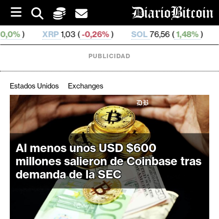
S
k
i
XRP
1,03 (
-0,26%
)
SOL
76,56 (
1,48%
)
TRX
0,329 
p
t
o
PUBLICIDAD
c
o
n
Estados Unidos
Exchanges
t
e
C
n
r
t
i
Al menos unos USD $600
p
t
millones salieron de Coinbase tras
o
demanda de la SEC
M
e
r