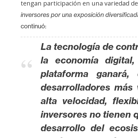
o
tengan participación en una variedad de
s
inversores por una exposición diversificad
continuó:
C
o
La tecnología de cont
n
t
la economía digita
a
plataforma ganará,
c
t
desarrolladores más 
o
y
alta velocidad, flexi
P
inversores no tienen 
u
b
desarrollo del ecosi
l