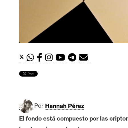
t
h
e
r
e
u
m
𝕏
I
A
A
Por
Hannah Pérez
n
á
El fondo está compuesto por las crip
l