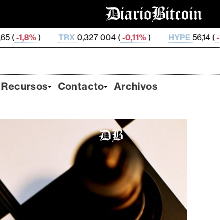
RX
0,327 004 (
-0,11%
)
HYPE
56,14 (
-1,07%
)
DOG
Recursos
Contacto
Archivos