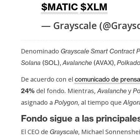
s
$MATIC
$XLM
a
— Grayscale (@Grays
T
e
Denominado
Grayscale Smart Contract 
m
a
Solana
(SOL),
Avalanche
(AVAX),
Polkado
s
De acuerdo con el
comunicado de prens
del fondo. Mientras,
y
24%
Avalanche
Po
R
e
asignado a
, al tiempo que
Polygon
Algor
c
u
Fondo sigue a las principal
r
El CEO de
, Michael Sonnenshein
Grayscale
s