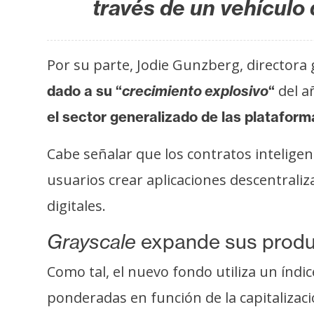
través de un vehículo 
i
c
i
d
Por su parte, Jodie Gunzberg, directora
a
del a
dado a su “
crecimiento explosivo
“
d
el sector generalizado de las plataform
Cabe señalar que los contratos intelig
usuarios crear aplicaciones descentraliz
digitales.
Grayscale
expande sus produ
Como tal, el nuevo fondo utiliza un índi
ponderadas en función de la capitalizac