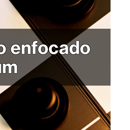
o enfocado
um