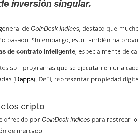
de inversión singular.
 general de
, destacó que much
CoinDesk Indices
ño pasado. Sin embargo, esto también ha prov
; especialmente de ca
as de contrato inteligente
entes son programas que se ejecutan en una ca
adas (
), DeFi, representar propiedad digit
Dapps
ctos cripto
ce ofrecido por
para rastrear lo
CoinDesk Indices
ión de mercado.