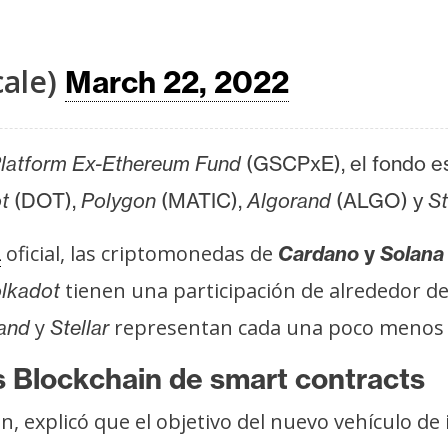
cale)
March 22, 2022
Platform Ex-Ethereum Fund
(GSCPxE), el fondo e
t
(DOT),
Polygon
(MATIC),
Algorand
(ALGO) y
St
oficial, las criptomonedas de
a
Cardano
y
Solana
tienen una participación de alrededor de
lkadot
y
representan cada una poco menos 
and
Stellar
es Blockchain de smart contracts
, explicó que el objetivo del nuevo vehículo de 