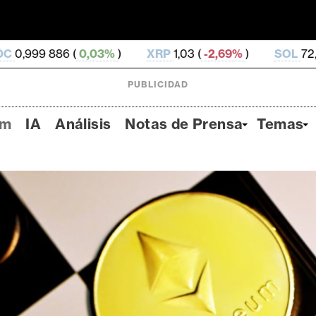
03%
)
XRP
1,03 (
-2,69%
)
SOL
72,65 (
-1,8%
)
T
PUBLICIDAD
um
IA
Análisis
Notas de Prensa
Temas