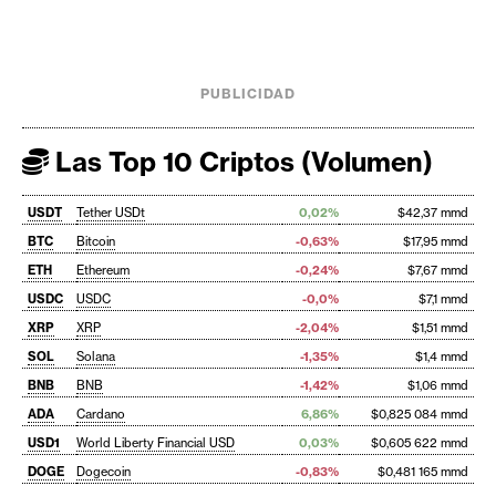
PUBLICIDAD
Las Top 10 Criptos (Volumen)
USDT
Tether USDt
0,02%
$42,37 mmd
BTC
Bitcoin
-0,63%
$17,95 mmd
ETH
Ethereum
-0,24%
$7,67 mmd
USDC
USDC
-0,0%
$7,1 mmd
XRP
XRP
-2,04%
$1,51 mmd
SOL
Solana
-1,35%
$1,4 mmd
BNB
BNB
-1,42%
$1,06 mmd
ADA
Cardano
6,86%
$0,825 084 mmd
USD1
World Liberty Financial USD
0,03%
$0,605 622 mmd
DOGE
Dogecoin
-0,83%
$0,481 165 mmd