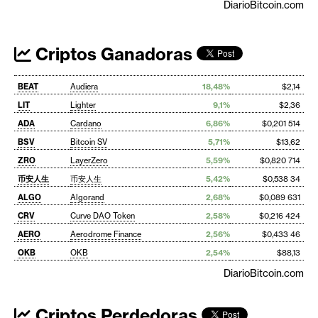
DiarioBitcoin.com
Criptos Ganadoras
BEAT
Audiera
18,48%
$2,14
LIT
Lighter
9,1%
$2,36
ADA
Cardano
6,86%
$0,201 514
BSV
Bitcoin SV
5,71%
$13,62
ZRO
LayerZero
5,59%
$0,820 714
币安人生
币安人生
5,42%
$0,538 34
ALGO
Algorand
2,68%
$0,089 631
CRV
Curve DAO Token
2,58%
$0,216 424
AERO
Aerodrome Finance
2,56%
$0,433 46
OKB
OKB
2,54%
$88,13
DiarioBitcoin.com
Criptos Perdedoras