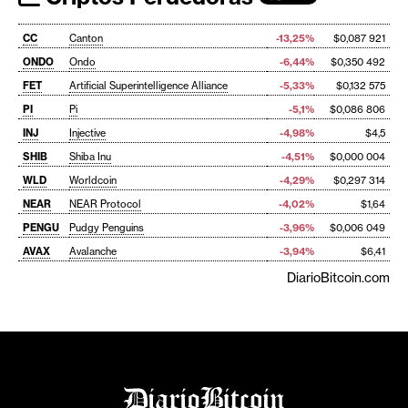
CC
Canton
-13,25%
$0,087 921
ONDO
Ondo
-6,44%
$0,350 492
FET
Artificial Superintelligence Alliance
-5,33%
$0,132 575
PI
Pi
-5,1%
$0,086 806
INJ
Injective
-4,98%
$4,5
SHIB
Shiba Inu
-4,51%
$0,000 004
WLD
Worldcoin
-4,29%
$0,297 314
NEAR
NEAR Protocol
-4,02%
$1,64
PENGU
Pudgy Penguins
-3,96%
$0,006 049
AVAX
Avalanche
-3,94%
$6,41
DiarioBitcoin.com