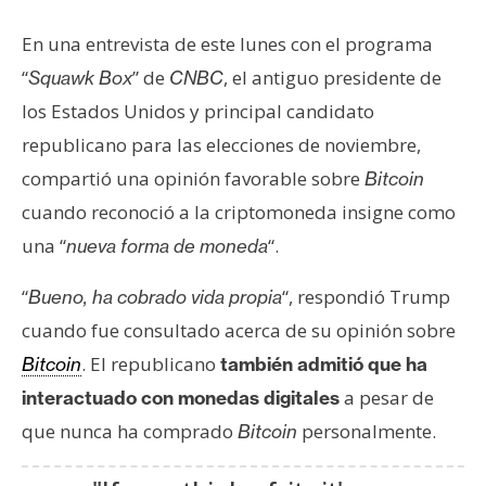
s
En una entrevista de este lunes con el programa
“
” de
, el antiguo presidente de
Squawk Box
CNBC
N
los Estados Unidos y principal candidato
o
t
republicano para las elecciones de noviembre,
a
compartió una opinión favorable sobre
Bitcoin
s
cuando reconoció a la criptomoneda insigne como
d
una “
“.
nueva forma de moneda
e
P
“
“, respondió Trump
Bueno, ha cobrado vida propia
r
e
cuando fue consultado acerca de su opinión sobre
n
. El republicano
Bitcoin
también admitió que ha
s
a pesar de
interactuado con monedas digitales
a
que nunca ha comprado
personalmente.
Bitcoin