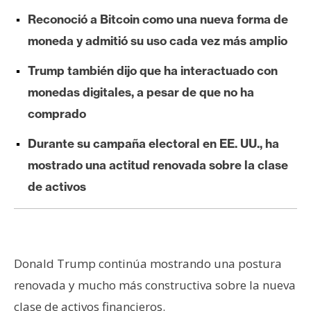
e
Reconoció a Bitcoin como una nueva forma de
r
moneda y admitió su uso cada vez más amplio
e
u
Trump también dijo que ha interactuado con
m
monedas digitales, a pesar de que no ha
comprado
I
Durante su campaña electoral en EE. UU., ha
A
mostrado una actitud renovada sobre la clase
de activos
A
n
á
l
Donald Trump continúa mostrando una postura
i
s
renovada y mucho más constructiva sobre la nueva
i
clase de activos financieros.