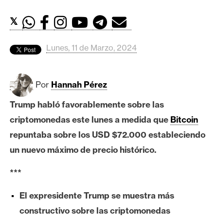
c
a
𝕏
d
o
Lunes, 11 de Marzo, 2024
s
B
Por
Hannah Pérez
i
Trump habló favorablemente sobre las
t
c
criptomonedas este lunes a medida que
Bitcoin
o
repuntaba sobre los USD $72.000 estableciendo
i
un nuevo máximo de precio histórico.
n
***
E
El expresidente Trump se muestra más
t
constructivo sobre las criptomonedas
h