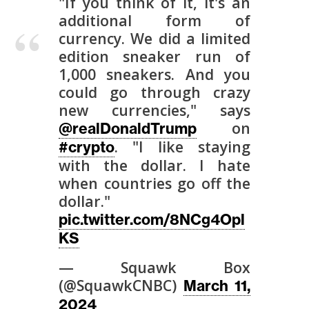
T
"If you think of it, it's an
e
additional form of
m
currency. We did a limited
a
edition sneaker run of
s
1,000 sneakers. And you
could go through crazy
new currencies," says
R
on
@realDonaldTrump
e
. "I like staying
#crypto
c
with the dollar. I hate
u
when countries go off the
r
dollar."
s
pic.twitter.com/8NCg4Opl
o
KS
s
— Squawk Box
(@SquawkCNBC)
March 11,
C
o
2024