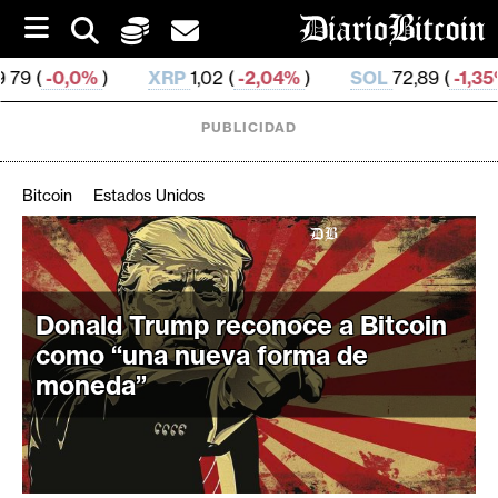
S
k
i
XRP
1,02 (
-2,04%
)
SOL
72,89 (
-1,35%
)
TRX
0,3
p
t
o
PUBLICIDAD
c
o
n
Bitcoin
Estados Unidos
t
e
C
n
r
t
i
Donald Trump reconoce a Bitcoin
p
como “una nueva forma de
t
moneda”
o
M
e
r