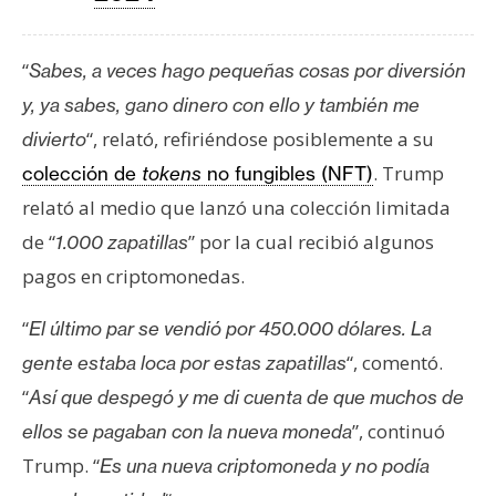
n
t
“
Sabes, a veces hago pequeñas cosas por diversión
a
c
y, ya sabes, gano dinero con ello y también me
t
“, relató, refiriéndose posiblemente a su
divierto
o
. Trump
colección de
tokens
no fungibles (NFT)
y
relató al medio que lanzó una colección limitada
P
u
de “
” por la cual recibió algunos
1.000 zapatillas
b
pagos en criptomonedas.
l
i
“
El último par se vendió por 450.000 dólares. La
c
“, comentó.
gente estaba loca por estas zapatillas
i
“
Así que despegó y me di cuenta de que muchos de
d
”, continuó
ellos se pagaban con la nueva moneda
a
d
Trump. “
Es una nueva criptomoneda y no podía