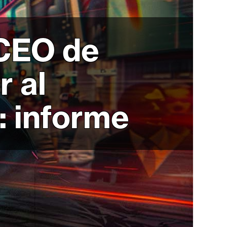
 CEO de
r al
 informe