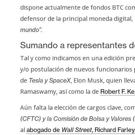
o
dispone actualmente de fondos BTC como
s
defensor de la principal moneda digital
mundo”.
C
o
Sumando a representantes de
n
t
Tal y como indicamos en una edición pre
a
y/o postulación de nuevos funcionarios
c
de
, Elon Musk, quien lle
t
Tesla y SpaceX
o
Ramaswamy, así como la de
Robert F. 
y
P
Aún falta la elección de cargos clave, co
u
(CFTC) y la Comisión de Bolsa y Valores 
b
l
al
abogado de
Wall Street
, Richard Farley