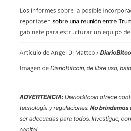
i
c
Los informes sobre la posible incorpora
i
reportasen
sobre una reunión entre Tru
d
gabinete para estructurar un equipo de 
a
d
Artículo de Angel Di Matteo /
DiarioBitco
Imagen de
DiarioBitcoin, de libre uso, ba
ADVERTENCIA:
DiarioBitcoin ofrece cont
tecnología y regulaciones.
No brindamos 
ser adecuadas para todos. Investigue, consu
capital.