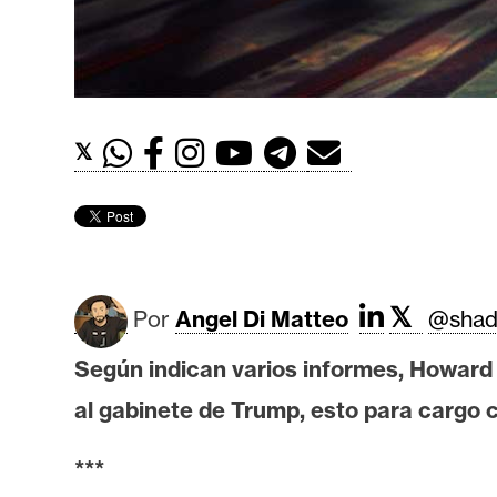
t
h
e
r
e
𝕏
u
m
I
A
𝕏
Por
Angel Di Matteo
@shad
Según indican varios informes, Howard 
A
al gabinete de Trump, esto para cargo 
n
á
***
l