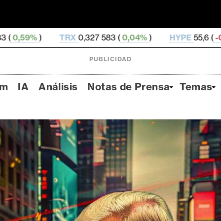
0,327 583 (
0,04%
)
HYPE
55,6 (
-0,26%
)
DOGE
0,
PUBLICIDAD
um
IA
Análisis
Notas de Prensa
Temas