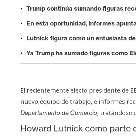
i
Trump continúa sumando figuras recon
s
i
En esta oportunidad, informes apunt
s
Lutnick figura como un entusiasta d
N
Ya Trump ha sumado figuras como Elo
o
t
a
s
El recientemente electo presidente de 
d
e
nuevo equipo de trabajo, e informes reci
P
, tratándose 
Departamento de Comercio
r
e
Howard Lutnick como parte 
n