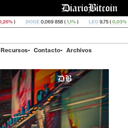
069 858 (
1,1%
)
LEO
9,75 (
0,03%
)
ZEC
511,61 (
3,2
Recursos
Contacto
Archivos