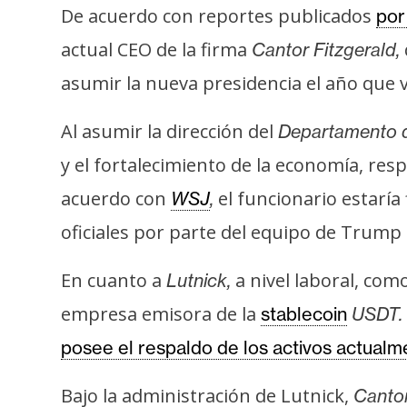
s
De acuerdo con reportes publicados
por
a
actual CEO de la firma
Cantor Fitzgerald,
asumir la nueva presidencia el año que v
T
e
Al asumir la dirección del
Departamento 
m
y el fortalecimiento de la economía, re
a
acuerdo con
el funcionario estarí
WSJ
,
s
oficiales por parte del equipo de Trump 
R
En cuanto a
a nivel laboral, co
Lutnick,
e
empresa emisora de la
stablecoin
USDT.
c
u
posee el respaldo de los activos actualm
r
s
Bajo la administración de Lutnick,
Cantor