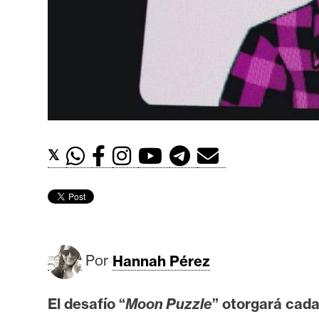
t
h
e
r
e
u
m
𝕏
I
A
A
Por
Hannah Pérez
n
á
El desafío “
Moon Puzzle
” otorgará ca
l