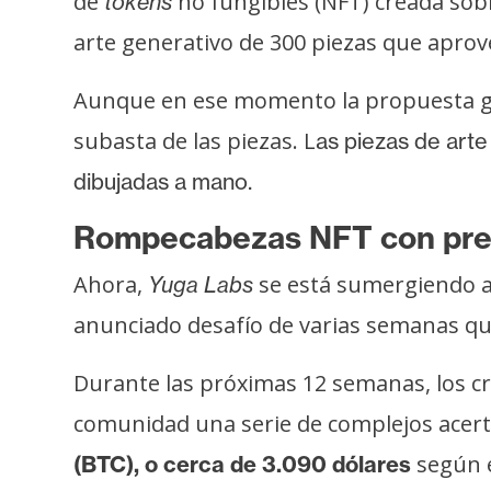
de
no fungibles (NFT) creada sob
tokens
s
arte generativo de 300 piezas que aprov
a
Aunque en ese momento la propuesta ge
T
subasta de las piezas. L
as piezas de art
e
dibujadas a mano.
m
a
Rompecabezas NFT con pr
s
Ahora,
se está sumergiendo 
Yuga Labs
R
anunciado desafío de varias semanas qu
e
c
Durante las próximas 12 semanas, los cr
u
comunidad una serie de complejos acert
r
según e
(BTC), o cerca de 3.090 dólares
s