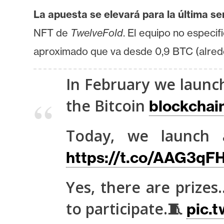
o
La apuesta se elevará para la última s
s
NFT de
TwelveFold
. El equipo no especif
aproximado que va desde 0,9 BTC (alred
C
o
n
In February we launc
t
the Bitcoin
blockchai
a
c
Today, we launch a
t
o
https://t.co/AAG3qF
y
P
Yes, there are prize
u
b
to participate.🧵
pic.t
l