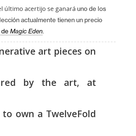
l último acertijo se ganará
uno de los
colección actualmente tienen un precio
o de
Magic Eden
.
erative art pieces on
ired by the art, at
d to own a TwelveFold