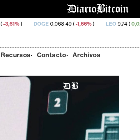
GE
0,068 49 (
-1,66%
)
LEO
9,74 (
0,02%
)
ZEC
489,
Recursos
Contacto
Archivos