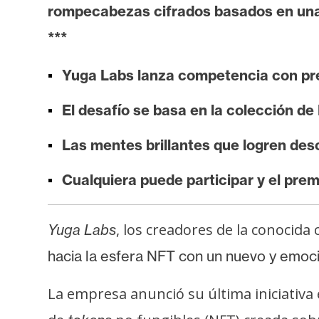
i
rompecabezas cifrados basados en una
s
***
i
s
Yuga Labs lanza competencia con pr
El desafío se basa en la colección d
N
o
Las mentes brillantes que logren des
t
a
Cualquiera puede participar y el prem
s
d
, los creadores de la conocida 
Yuga Labs
e
P
hacia la esfera NFT con un nuevo y emoc
r
e
La empresa anunció su última iniciativa
n