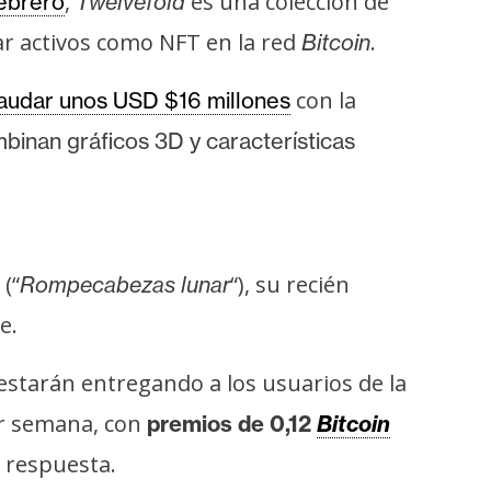
,
es una colección de
ebrero
Twelvefold
ñar activos como NFT en la red
.
Bitcoin
con la
audar unos USD $16 millones
binan gráficos 3D y características
 (“
“), su recién
Rompecabezas lunar
e.
estarán entregando a los usuarios de la
or semana, con
premios de 0,12
Bitcoin
a respuesta.