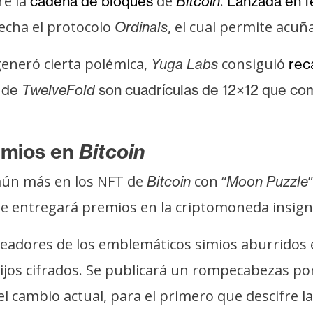
re la
de
.
cadena de bloques
Bitcoin
Lanzada en f
echa el protocolo
, el cual permite acu
Ordinals
neró cierta polémica,
consiguió
Yuga Labs
rec
e
de
TwelveFold
son cuadrículas de 12×12 que com
emios en
Bitcoin
aún más en los NFT de
con “
”
Bitcoin
Moon Puzzle
e entregará premios en la criptomoneda insign
eadores de los emblemáticos simios aburridos 
ijos cifrados. Se publicará un rompecabezas p
l cambio actual, para el primero que descifre l