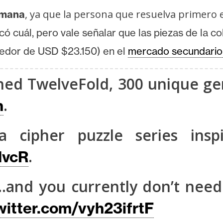
, ya que la persona que resuelva primero e
emana
icó cuál, pero vale señalar que las piezas de la 
edor de USD $23.150) en el
mercado secundari
hed TwelveFold, 300 unique gen
.
n
 cipher puzzle series insp
.
HvcR
s…and you currently don’t nee
witter.com/vyh23ifrtF