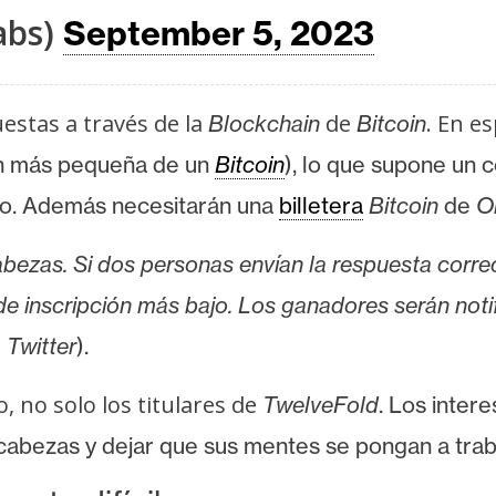
abs)
September 5, 2023
estas a través de la
de
. En es
Blockchain
Bitcoin
ón más pequeña de un
Bitcoin
), lo que supone un 
nto. Además necesitarán una
billetera
Bitcoin
de
O
abezas.
Si dos personas envían la respuesta corr
e inscripción más bajo.
Los ganadores serán noti
e
Twitter
).
, no solo los titulares de
TwelveFold
. Los inter
cabezas y dejar que sus mentes se pongan a trab