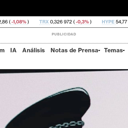
TRX
0,326 972 (
-0,3%
)
HYPE
54,77 (
-3,61%
)
DO
PUBLICIDAD
um
IA
Análisis
Notas de Prensa
Temas