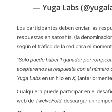
i
— Yuga Labs (@yugal
c
i
d
Los participantes deben enviar las respu
a
d
respuestas en satoshis,
(la denominaci
según el tráfico de la red para el mome
“
Solo puede haber 1 ganador por rompec
aceptaremos la respuesta con el número d
Yuga Labs
en un hilo en
X
, (anteriorment
Cualquiera puede participar en el desafío
web de
TwelveFold
, descargar un rompe