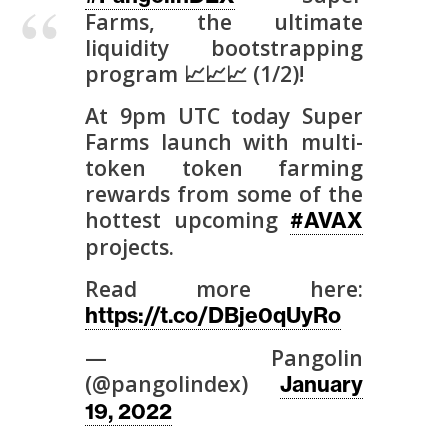
s
Farms, the ultimate
liquidity bootstrapping
program 📈📈📈 (1/2)!
N
o
At 9pm UTC today Super
t
Farms launch with multi-
a
token token farming
s
rewards from some of the
d
hottest upcoming
#AVAX
e
projects.
P
r
Read more here:
e
https://t.co/DBje0qUyRo
n
s
— Pangolin
a
(@pangolindex)
January
19, 2022