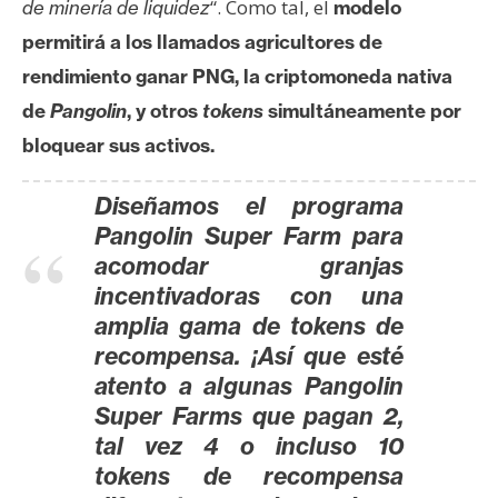
“. Como tal, el
de minería de liquidez
modelo
n
permitirá a los llamados agricultores de
t
a
rendimiento ganar PNG, la criptomoneda nativa
c
de
Pangolin
, y otros
tokens
simultáneamente por
t
bloquear sus activos.
o
y
Diseñamos el
programa
P
Pangolin Super Farm
para
u
acomodar granjas
b
incentivadoras con una
l
i
amplia gama de tokens de
c
recompensa.
¡Así que esté
i
atento a algunas Pangolin
d
Super Farms que pagan 2,
a
tal vez 4 o incluso 10
d
tokens de recompensa