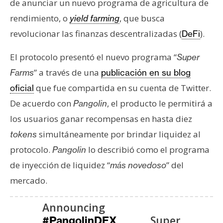
de anunciar un nuevo programa de agricultura de
e
rendimiento, o
, que busca
yield farming
r
revolucionar las finanzas descentralizadas (
).
e
DeFi
u
El protocolo presentó el nuevo programa “
Super
m
” a través de una
Farms
publicación en su blog
que fue compartida en su cuenta de Twitter.
oficial
I
De acuerdo con
, el producto le permitirá a
Pangolin
A
los usuarios ganar recompensas en hasta diez
simultáneamente por brindar liquidez al
tokens
A
protocolo.
lo describió como el programa
Pangolin
n
de inyección de liquidez “
” del
á
más novedoso
l
mercado.
i
s
Announcing
i
Super
#PangolinDEX