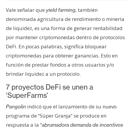
T
e
Vale señalar que
, también
yield farming
m
denominada agricultura de rendimiento o minería
a
de liquidez, es una forma de generar rentabilidad
s
por mantener criptomonedas dentro de protocolos
DeFi. En pocas palabras, significa bloquear
R
criptomonedas para obtener ganancias. Esto en
e
función de prestar fondos a otros usuarios y/o
c
u
brindar liquidez a un protocolo.
r
7 proyectos DeFi se unen a
s
o
‘SuperFarms’
s
indicó que el lanzamiento de su nuevo
Pangolin
programa de “Súper Granja” se produce en
C
respuesta a la “
abrumadora demanda de incentivos
o