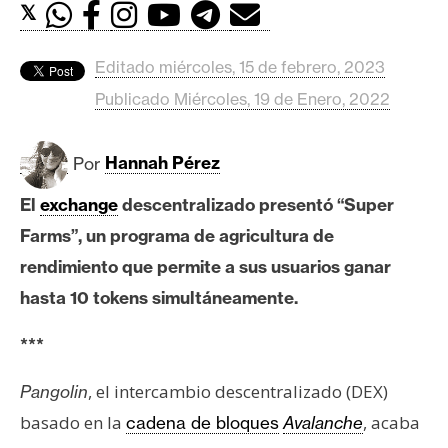
c
𝕏
a
d
Editado miércoles, 15 de febrero, 2023
o
Publicado Miércoles, 19 de Enero, 2022
s
Por
Hannah Pérez
B
i
El
exchange
descentralizado presentó “Super
t
Farms”, un programa de agricultura de
c
rendimiento que permite a sus usuarios ganar
o
i
hasta 10 tokens simultáneamente.
n
***
E
, el intercambio descentralizado (DEX)
Pangolin
t
basado en la
, acaba
cadena de bloques
Avalanche
h