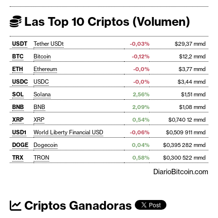
Las Top 10 Criptos (Volumen)
USDT
Tether USDt
-0,03%
$29,37 mmd
BTC
Bitcoin
-0,12%
$12,2 mmd
ETH
Ethereum
-0,0%
$3,77 mmd
USDC
USDC
-0,0%
$3,44 mmd
SOL
Solana
2,56%
$1,51 mmd
BNB
BNB
2,09%
$1,08 mmd
XRP
XRP
0,54%
$0,740 12 mmd
USD1
World Liberty Financial USD
-0,06%
$0,509 911 mmd
DOGE
Dogecoin
0,04%
$0,395 282 mmd
TRX
TRON
0,58%
$0,300 522 mmd
DiarioBitcoin.com
Criptos Ganadoras