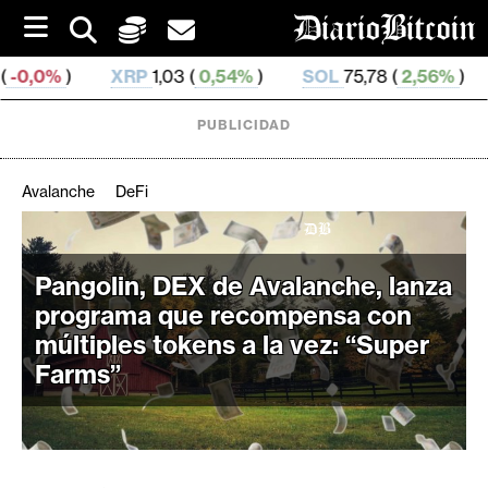
S
k
i
RP
1,03 (
0,54%
)
SOL
75,78 (
2,56%
)
TRX
0,329 47
p
t
o
PUBLICIDAD
c
o
n
Avalanche
DeFi
t
e
C
n
r
t
Pangolin, DEX de Avalanche, lanza
i
programa que recompensa con
p
múltiples tokens a la vez: “Super
t
Farms”
o
M
e
r