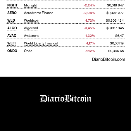
NIGHT
Midnight
-2,24%
$0,018 647
AERO
Aerodrome Finance
-2,08%
$0,432 377
WLD
Worldcoin
-1,72%
$0,303 424
ALGO
Algorand
-1,45%
$0,087 345
AVAX
Avalanche
-1,32%
$6,47
WLFI
World Liberty Financial
-1,17%
$0,051 19
ONDO
Ondo
-1,12%
$0,346 65
DiarioBitcoin.com