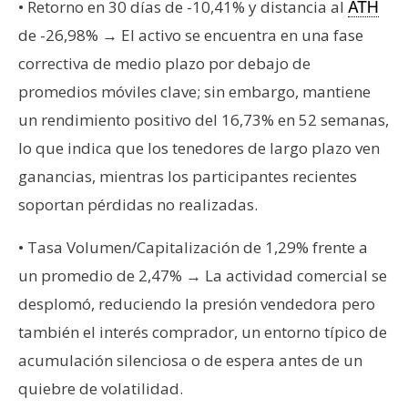
T
• Retorno en 30 días de -10,41% y distancia al
ATH
e
de -26,98% → El activo se encuentra en una fase
m
correctiva de medio plazo por debajo de
a
s
promedios móviles clave; sin embargo, mantiene
un rendimiento positivo del 16,73% en 52 semanas,
lo que indica que los tenedores de largo plazo ven
R
ganancias, mientras los participantes recientes
e
c
soportan pérdidas no realizadas.
u
r
• Tasa Volumen/Capitalización de 1,29% frente a
s
un promedio de 2,47% → La actividad comercial se
o
desplomó, reduciendo la presión vendedora pero
s
también el interés comprador, un entorno típico de
acumulación silenciosa o de espera antes de un
C
quiebre de volatilidad.
o