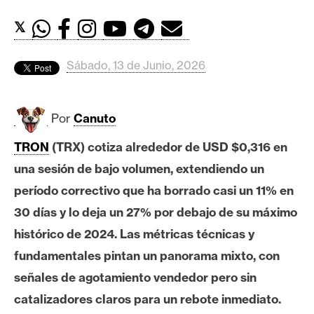
c
a
𝕏
d
o
Sábado, 13 de Junio, 2026
s
Por
Canuto
B
i
TRON
(TRX) cotiza alrededor de USD $0,316 en
t
una sesión de bajo volumen, extendiendo un
c
o
período correctivo que ha borrado casi un 11% en
i
30 días y lo deja un 27% por debajo de su máximo
n
histórico de 2024. Las métricas técnicas y
fundamentales pintan un panorama mixto, con
E
señales de agotamiento vendedor pero sin
t
catalizadores claros para un rebote inmediato.
h