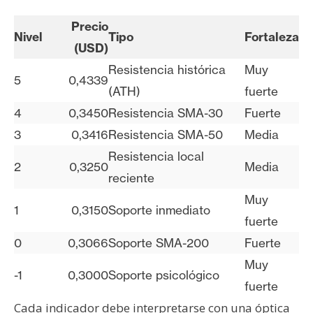
Precio
Nivel
Tipo
Fortaleza
(USD)
Resistencia histórica
Muy
5
0,4339
(ATH)
fuerte
4
0,3450
Resistencia SMA-30
Fuerte
3
0,3416
Resistencia SMA-50
Media
Resistencia local
2
0,3250
Media
reciente
Muy
1
0,3150
Soporte inmediato
fuerte
0
0,3066
Soporte SMA-200
Fuerte
Muy
-1
0,3000
Soporte psicológico
fuerte
Cada indicador debe interpretarse con una óptica