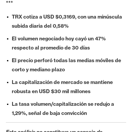
***
e
r
TRX cotiza a USD $0,3169, con una minúscula
e
subida diaria del 0,58%
u
m
El volumen negociado hoy cayó un 47%
respecto al promedio de 30 días
I
El precio perforó todas las medias móviles de
A
corto y mediano plazo
La capitalización de mercado se mantiene
A
n
robusta en USD $30 mil millones
á
La tasa volumen/capitalización se redujo a
l
i
1,29%, señal de baja convicción
s
i
Este análisis no constituye un consejo de