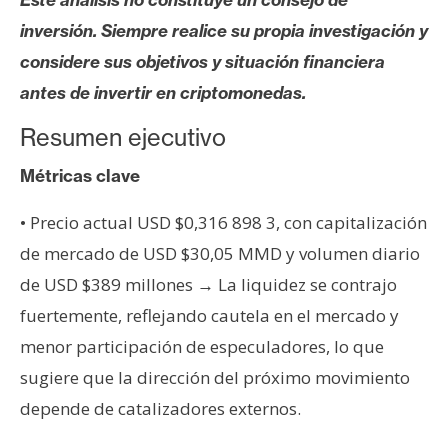
s
inversión. Siempre realice su propia investigación y
considere sus objetivos y situación financiera
N
antes de invertir en criptomonedas.
o
t
Resumen ejecutivo
a
Métricas clave
s
d
• Precio actual USD $0,316 898 3, con capitalización
e
P
de mercado de USD $30,05 MMD y volumen diario
r
de USD $389 millones → La liquidez se contrajo
e
fuertemente, reflejando cautela en el mercado y
n
menor participación de especuladores, lo que
s
sugiere que la dirección del próximo movimiento
a
depende de catalizadores externos.