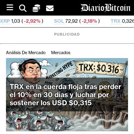
S
k
i
2%
)
SOL
72,92 (
-2,18%
)
TRX
0,326 868 (
-0,26%
)
p
t
o
PUBLICIDAD
c
o
n
Análisis De Mercado
Mercados
t
e
C
n
r
t
i
TRX en la cuerda floja tras perder
p
el 10% en 30 días y luchar por
t
sostener los USD $0,315
o
M
e
r