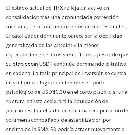
n
El estado actual de
refleja un activo en
TRX
t
consolidación tras una pronunciada corrección
a
mensual, pero con fundamentos de red resilientes.
c
t
El catalizador dominante parece ser la debilidad
o
generalizada de las altcoins y la menor
y
especulación en el ecosistema Tron, a pesar de que
P
su
USDT continúa dominando el tráfico
stablecoin
u
b
en cadena. La tesis principal de inversión se centra
l
en si el precio logrará defender el soporte
i
psicológico de USD $0,30 en el corto plazo, o si una
c
ruptura bajista acelerará la liquidación de
i
d
posiciones. Por el lado alcista, una recuperación de
a
volumen acompañada de estabilización por
d
encima de la SMA-50 podría atraer nuevamente a