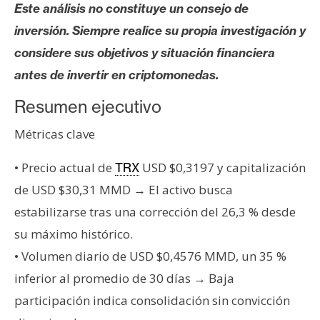
s
Este análisis no constituye un consejo de
inversión. Siempre realice su propia investigación y
considere sus objetivos y situación financiera
N
o
antes de invertir en criptomonedas.
t
Resumen ejecutivo
a
s
Métricas clave
d
e
• Precio actual de
USD $0,3197 y capitalización
TRX
P
de USD $30,31 MMD → El activo busca
r
estabilizarse tras una corrección del 26,3 % desde
e
su máximo histórico.
n
s
• Volumen diario de USD $0,4576 MMD, un 35 %
a
inferior al promedio de 30 días → Baja
participación indica consolidación sin convicción