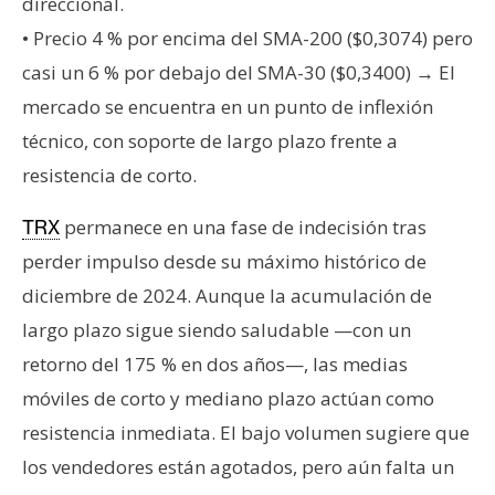
T
direccional.
e
• Precio 4 % por encima del SMA-200 ($0,3074) pero
m
casi un 6 % por debajo del SMA-30 ($0,3400) → El
a
mercado se encuentra en un punto de inflexión
s
técnico, con soporte de largo plazo frente a
resistencia de corto.
R
e
permanece en una fase de indecisión tras
TRX
c
perder impulso desde su máximo histórico de
u
diciembre de 2024. Aunque la acumulación de
r
s
largo plazo sigue siendo saludable —con un
o
retorno del 175 % en dos años—, las medias
s
móviles de corto y mediano plazo actúan como
resistencia inmediata. El bajo volumen sugiere que
C
los vendedores están agotados, pero aún falta un
o