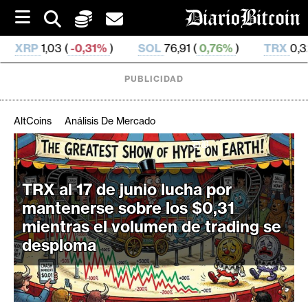
S
k
i
1%
)
SOL
76,91 (
0,76%
)
TRX
0,329 547 (
-0,04%
)
p
t
o
PUBLICIDAD
c
o
n
AltCoins
Análisis De Mercado
t
e
C
n
r
t
TRX al 17 de junio lucha por
i
mantenerse sobre los $0,31
p
t
mientras el volumen de trading se
o
desploma
M
e
r