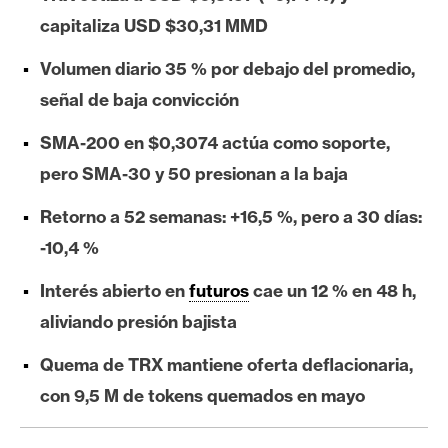
e
capitaliza USD $30,31 MMD
r
e
Volumen diario 35 % por debajo del promedio,
u
señal de baja convicción
m
SMA-200 en $0,3074 actúa como soporte,
pero SMA-30 y 50 presionan a la baja
I
A
Retorno a 52 semanas: +16,5 %, pero a 30 días:
-10,4 %
A
Interés abierto en
futuros
cae un 12 % en 48 h,
n
aliviando presión bajista
á
l
Quema de TRX mantiene oferta deflacionaria,
i
con 9,5 M de tokens quemados en mayo
s
i