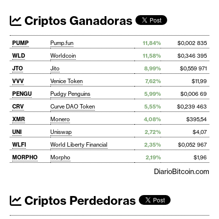
Criptos Ganadoras
PUMP
Pump.fun
11,84%
$0,002 835
WLD
Worldcoin
11,58%
$0,346 395
JTO
Jito
8,99%
$0,559 971
VVV
Venice Token
7,62%
$11,99
PENGU
Pudgy Penguins
5,99%
$0,006 69
CRV
Curve DAO Token
5,55%
$0,239 463
XMR
Monero
4,08%
$395,54
UNI
Uniswap
2,72%
$4,07
WLFI
World Liberty Financial
2,35%
$0,052 967
MORPHO
Morpho
2,19%
$1,96
DiarioBitcoin.com
Criptos Perdedoras