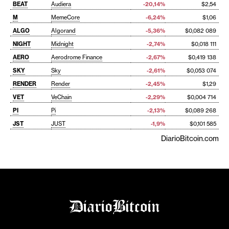
BEAT
Audiera
-20,14%
$2,54
M
MemeCore
-6,24%
$1,06
ALGO
Algorand
-5,36%
$0,082 089
NIGHT
Midnight
-2,74%
$0,018 111
AERO
Aerodrome Finance
-2,67%
$0,419 138
SKY
Sky
-2,61%
$0,053 074
RENDER
Render
-2,45%
$1,29
VET
VeChain
-2,29%
$0,004 714
PI
Pi
-2,13%
$0,089 268
JST
JUST
-1,9%
$0,101 585
DiarioBitcoin.com