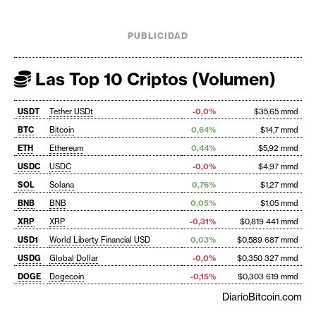
PUBLICIDAD
Las Top 10 Criptos (Volumen)
USDT
Tether USDt
-0,0%
$35,65 mmd
BTC
Bitcoin
0,64%
$14,7 mmd
ETH
Ethereum
0,44%
$5,92 mmd
USDC
USDC
-0,0%
$4,97 mmd
SOL
Solana
0,76%
$1,27 mmd
BNB
BNB
0,05%
$1,05 mmd
XRP
XRP
-0,31%
$0,819 441 mmd
USD1
World Liberty Financial USD
0,03%
$0,589 687 mmd
USDG
Global Dollar
-0,0%
$0,350 327 mmd
DOGE
Dogecoin
-0,15%
$0,303 619 mmd
DiarioBitcoin.com