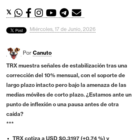
c
a
𝕏
d
o
Miércoles, 17 de Junio, 2026
s
Por
Canuto
B
i
TRX muestra señales de estabilización tras una
t
corrección del 10% mensual, con el soporte de
c
o
largo plazo intacto pero bajo la amenaza de las
i
medias móviles de corto plazo. ¿Estamos ante un
n
punto de inflexión o una pausa antes de otra
caída?
E
***
t
h
TRX cotiza a USD $0,3197 (+0,74 %) y