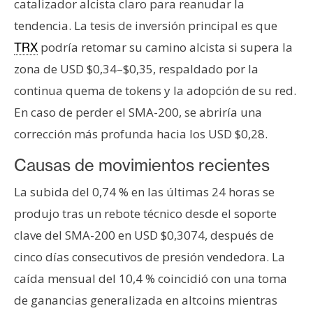
catalizador alcista claro para reanudar la
n
tendencia. La tesis de inversión principal es que
t
a
podría retomar su camino alcista si supera la
TRX
c
zona de USD $0,34–$0,35, respaldado por la
t
continua quema de tokens y la adopción de su red.
o
En caso de perder el SMA-200, se abriría una
y
P
corrección más profunda hacia los USD $0,28.
u
Causas de movimientos recientes
b
l
La subida del 0,74 % en las últimas 24 horas se
i
produjo tras un rebote técnico desde el soporte
c
clave del SMA-200 en USD $0,3074, después de
i
d
cinco días consecutivos de presión vendedora. La
a
caída mensual del 10,4 % coincidió con una toma
d
de ganancias generalizada en altcoins mientras