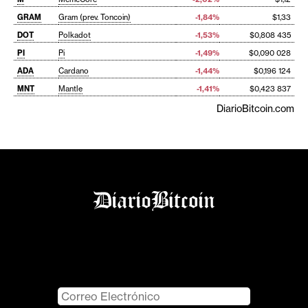
GRAM
Gram (prev. Toncoin)
-1,84%
$1,33
DOT
Polkadot
-1,53%
$0,808 435
PI
Pi
-1,49%
$0,090 028
ADA
Cardano
-1,44%
$0,196 124
MNT
Mantle
-1,41%
$0,423 837
DiarioBitcoin.com