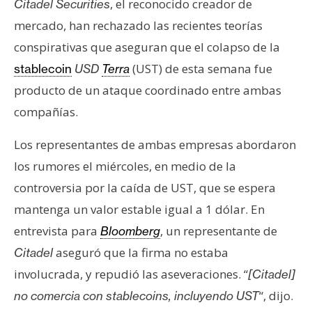
, el reconocido creador de
Citadel Securities
e
mercado, han rechazado las recientes teorías
r
conspirativas que aseguran que el colapso de la
e
u
(UST) de esta semana fue
stablecoin
USD
Terra
m
producto de un ataque coordinado entre ambas
compañías.
I
Los representantes de ambas empresas abordaron
A
los rumores el miércoles, en medio de la
controversia por la caída de UST, que se espera
A
mantenga un valor estable igual a 1 dólar. En
n
entrevista para
, un representante de
á
Bloomberg
l
aseguró que la firma no estaba
Citadel
i
involucrada, y repudió las aseveraciones. “
[Citadel]
s
“, dijo.
no comercia con stablecoins, incluyendo UST
i