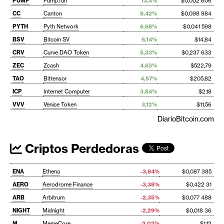
PUMP
Pump.fun
13,4%
$0,002 606
CC
Canton
8,42%
$0,098 984
PYTH
Pyth Network
6,68%
$0,041 598
BSV
Bitcoin SV
6,14%
$14,84
CRV
Curve DAO Token
5,33%
$0,237 633
ZEC
Zcash
4,63%
$522,79
TAO
Bittensor
4,57%
$205,82
ICP
Internet Computer
3,84%
$2,18
VVV
Venice Token
3,12%
$11,56
DiarioBitcoin.com
Criptos Perdedoras
ENA
Ethena
-3,84%
$0,087 385
AERO
Aerodrome Finance
-3,38%
$0,422 31
ARB
Arbitrum
-2,35%
$0,077 488
NIGHT
Midnight
-2,29%
$0,018 36
M
MemeCore
-2,02%
$1,12