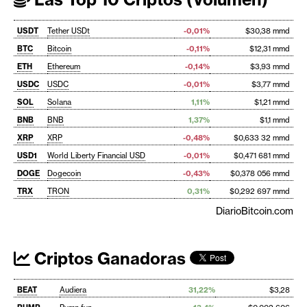
USDT
Tether USDt
-0,01%
$30,38 mmd
BTC
Bitcoin
-0,11%
$12,31 mmd
ETH
Ethereum
-0,14%
$3,93 mmd
USDC
USDC
-0,01%
$3,77 mmd
SOL
Solana
1,11%
$1,21 mmd
BNB
BNB
1,37%
$1,1 mmd
XRP
XRP
-0,48%
$0,633 32 mmd
USD1
World Liberty Financial USD
-0,01%
$0,471 681 mmd
DOGE
Dogecoin
-0,43%
$0,378 056 mmd
TRX
TRON
0,31%
$0,292 697 mmd
DiarioBitcoin.com
Criptos Ganadoras
BEAT
Audiera
31,22%
$3,28