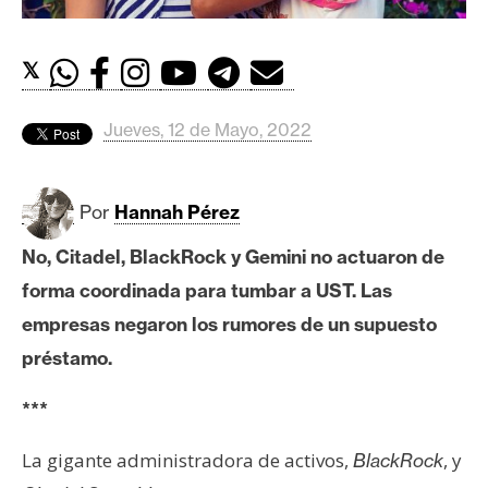
c
a
d
𝕏
o
s
Jueves, 12 de Mayo, 2022
B
Por
Hannah Pérez
i
t
No, Citadel, BlackRock y Gemini no actuaron de
c
forma coordinada para tumbar a UST. Las
o
i
empresas negaron los rumores de un supuesto
n
préstamo.
***
E
t
La gigante administradora de activos,
, y
BlackRock
h