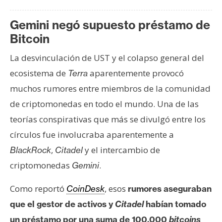
T
e
Gemini negó supuesto préstamo de
m
a
Bitcoin
s
La desvinculación de UST y el colapso general del
ecosistema de
aparentemente provocó
Terra
R
muchos rumores entre miembros de la comunidad
e
de criptomonedas en todo el mundo. Una de las
c
teorías conspirativas que más se divulgó entre los
u
r
círculos fue involucraba aparentemente a
s
,
y el intercambio de
BlackRock
Citadel
o
criptomonedas
.
Gemini
s
Como reportó
, esos
CoinDesk
rumores
aseguraban
que el gestor de activos y
Citadel
habían tomado
C
o
un préstamo por una suma de 100.000
bitcoins