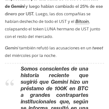
n
de
Gemini
y luego habían cambiado el 25% de ese
t
Luego, las dos compañías se
dinero por UST.
a
habían deshecho de todo el UST y el
,
Bitcoin
c
t
colapsando el token LUNA hermano de UST junto
o
con el resto del mercado.
y
P
también refutó las acusaciones en un
Gemini
tweet
u
del miércoles por la noche.
b
l
Somos conscientes de una
i
historia reciente que
c
sugirió que Gemini hizo un
i
préstamo de 100K en BTC
d
a grandes contrapartes
a
institucionales que, según
d
se informa, resultó en una