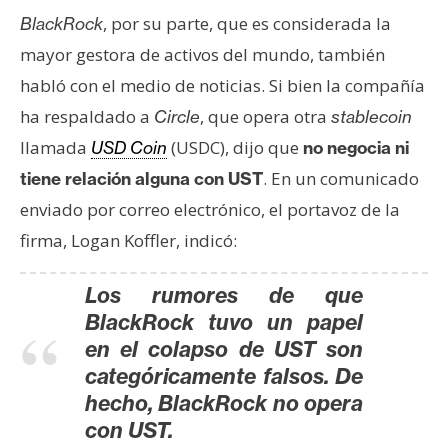
s
, por su parte, que es considerada la
BlackRock
mayor gestora de activos del mundo, también
N
habló con el medio de noticias. Si bien la compañía
o
ha respaldado a
, que opera otra
Circle
stablecoin
t
llamada
(USDC), dijo que
USD Coin
no negocia ni
a
s
. En un comunicado
tiene relación alguna con UST
d
enviado por correo electrónico, el portavoz de la
e
firma, Logan Koffler, indicó:
P
r
Los rumores de que
e
BlackRock tuvo un papel
n
en el colapso de UST son
s
categóricamente falsos. De
a
hecho, BlackRock no opera
con UST.