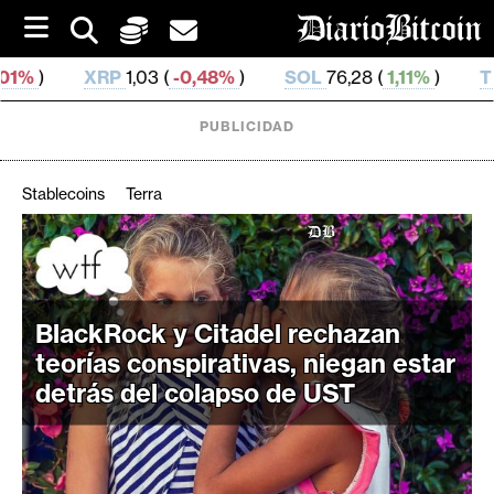
S
k
i
,03 (
-0,48%
)
SOL
76,28 (
1,11%
)
TRX
0,329 683 (
p
t
o
PUBLICIDAD
c
o
n
Stablecoins
Terra
t
e
C
n
r
t
i
BlackRock y Citadel rechazan
p
t
teorías conspirativas, niegan estar
o
detrás del colapso de UST
M
e
r