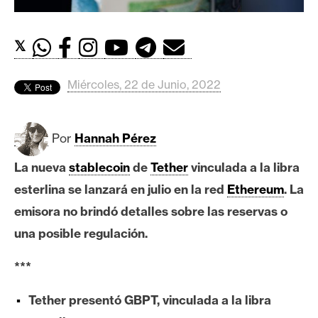
c
a
d
𝕏
o
s
Miércoles, 22 de Junio, 2022
B
Por
Hannah Pérez
i
t
La nueva
stablecoin
de
Tether
vinculada a la libra
c
esterlina se lanzará en julio en la red
Ethereum
. La
o
i
emisora no brindó detalles sobre las reservas o
n
una posible regulación.
***
E
t
Tether presentó GBPT, vinculada a la libra
h