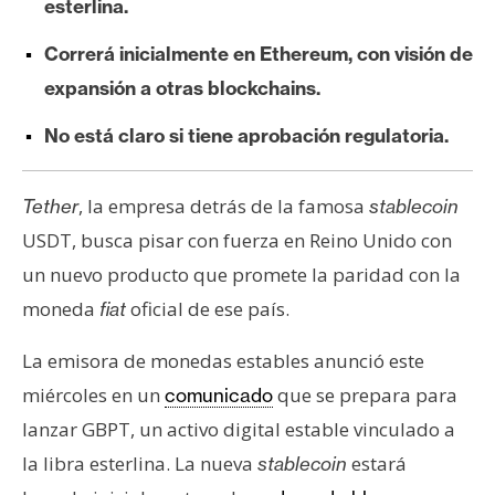
esterlina.
e
r
Correrá inicialmente en Ethereum, con visión de
e
expansión a otras blockchains.
u
m
No está claro si tiene aprobación regulatoria.
, la empresa detrás de la famosa
I
Tether
stablecoin
A
USDT, busca pisar con fuerza en Reino Unido con
un nuevo producto que promete la paridad con la
moneda
oficial de ese país.
fiat
A
n
La emisora de monedas estables anunció este
á
l
miércoles en un
que se prepara para
comunicado
i
lanzar GBPT, un activo digital estable vinculado a
s
la libra esterlina. La nueva
estará
stablecoin
i