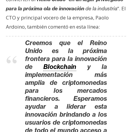
n
“. El
para la próxima ola de innovación
de la industria
t
CTO y principal vocero de la empresa, Paolo
a
Ardoino, también comentó en esta línea:
c
t
o
Creemos que el Reino
y
Unido es la próxima
P
frontera para la innovación
u
de
Blockchain
y la
b
implementación más
l
amplia de criptomonedas
i
para los mercados
c
financieros.
Esperamos
i
ayudar a liderar esta
d
innovación brindando a los
a
usuarios de criptomonedas
d
de todo el mundo acceso a