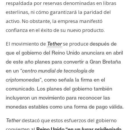
T
respaldada por reservas denominadas en libras
e
esterlinas, ni cómo garantizará la paridad del
m
activo. No obstante, la empresa manifestó
a
s
confianza en el éxito de su nuevo producto.
El movimiento de
se produce
Tether
después de
R
que el gobierno del Reino Unido anunciara en abril
e
de este año
planes
para convertir a Gran Bretaña
c
u
en un “
centro mundial de tecnología de
r
criptomonedas
“, como señala la firma en el
s
comunicado.
Los planes del gobierno también
o
incluyeron un movimiento para reconocer las
s
monedas estables como una forma de pago válida.
C
destacó que estos esfuerzos del gobierno
Tether
o
convierten al
Reino Unido “
en un lugar privilegiado