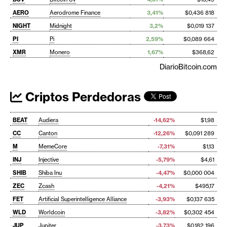
AERO
Aerodrome Finance
3,41%
$0,436 818
NIGHT
Midnight
3,2%
$0,019 137
PI
Pi
2,59%
$0,089 664
XMR
Monero
1,67%
$368,62
DiarioBitcoin.com
Criptos Perdedoras
BEAT
Audiera
-14,62%
$1,98
CC
Canton
-12,26%
$0,091 289
M
MemeCore
-7,31%
$1,13
INJ
Injective
-5,79%
$4,61
SHIB
Shiba Inu
-4,47%
$0,000 004
ZEC
Zcash
-4,21%
$495,17
FET
Artificial Superintelligence Alliance
-3,93%
$0,137 635
WLD
Worldcoin
-3,82%
$0,302 454
JUP
Jupiter
-3,73%
$0,182 196