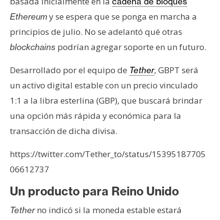
basada inicialmente en la
cadena de bloques
s
y se espera que se ponga en marcha a
Ethereum
principios de julio. No se adelantó qué otras
N
podrían agregar soporte en un futuro.
blockchains
o
t
Desarrollado por el equipo de
, GBPT será
Tether
a
un activo digital estable con un precio vinculado
s
d
1:1 a la libra esterlina (GBP), que buscará brindar
e
una opción más rápida y económica para la
P
transacción de dicha divisa.
r
e
https://twitter.com/Tether_to/status/15395187705
n
06612737
s
a
Un producto para Reino Unido
no indicó si la moneda estable estará
Tether