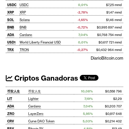
USDC
USDC
0,01%
$7,25 mmd
XRP
XRP
-2,78%
$1,47 mmd
SOL
Solana
-1,65%
$1,46 mmd
BNB
BNB
-0,72%
$0,995 897 mmd
ADA
Cardano
7,04%
$0,768 754 mmd
USD1
World Liberty Financial USD
0,01%
$0,617 721 mmd
TRX
TRON
-0,27%
$0,432 964 mmd
DiarioBitcoin.com
Criptos Ganadoras
币安人生
币安人生
10,08%
$0,558 796
LIT
Lighter
7,19%
$2,29
ADA
Cardano
7,04%
$0,203 707
ZRO
LayerZero
5,95%
$0,817 648
CRV
Curve DAO Token
5,03%
$0,214 402
BSV
Bitcoin SV
4,81%
$13,49