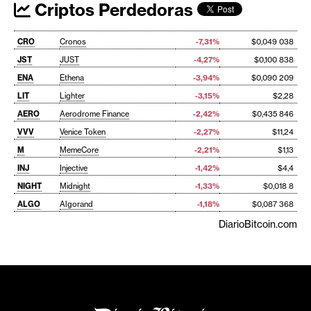
Criptos Perdedoras
CRO
Cronos
-7,31%
$0,049 038
JST
JUST
-4,27%
$0,100 838
ENA
Ethena
-3,94%
$0,090 209
LIT
Lighter
-3,15%
$2,28
AERO
Aerodrome Finance
-2,42%
$0,435 846
VVV
Venice Token
-2,27%
$11,24
M
MemeCore
-2,21%
$1,13
INJ
Injective
-1,42%
$4,4
NIGHT
Midnight
-1,33%
$0,018 8
ALGO
Algorand
-1,18%
$0,087 368
DiarioBitcoin.com