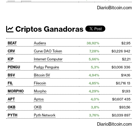
DiarioBitcoin.com
Criptos Ganadoras
BEAT
Audiera
38,92%
$2,95
CRV
Curve DAO Token
7,28%
$0,226 942
ICP
Internet Computer
5,66%
$2,21
PENGU
Pudgy Penguins
5,3%
$0,006 336
BSV
Bitcoin SV
4,94%
$14,16
FIL
Filecoin
4,85%
$0,716 13
MORPHO
Morpho
4,29%
$1,93
APT
Aptos
4,0%
$0,607 435
OKB
OKB
3,8%
$93,56
PYTH
Pyth Network
3,76%
$0,039 897
DiarioBitcoin.com