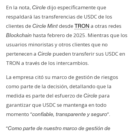
T
En la nota,
dijo específicamente que
e
Circle
m
respaldará las transferencias de USDC de los
a
clientes de
desde
a otras redes
Circle Mint
TRON
s
hasta febrero de 2025. Mientras que los
Blockchain
usuarios minoristas y otros clientes que no
R
pertenecen a
pueden transferir sus USDC en
Circle
e
TRON a través de los intercambios.
c
u
La empresa citó su marco de gestión de riesgos
r
como parte de la decisión, detallando que la
s
o
medida es parte del esfuerzo de
para
Circle
s
garantizar que USDC se mantenga en todo
momento “
“.
confiable, transparente y seguro
C
“
Como parte de nuestro marco de gestión de
o