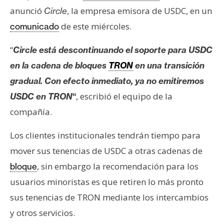
s
anunció
, la empresa emisora de USDC, en un
Circle
de este miércoles.
comunicado
N
“
Circle está descontinuando el soporte para USDC
o
t
en la cadena de bloques
TRON
en una transición
a
gradual.
Con efecto inmediato, ya no emitiremos
s
, escribió el equipo de la
USDC en TRON
“
d
compañía.
e
P
Los clientes institucionales tendrán tiempo para
r
mover sus tenencias de USDC a otras cadenas de
e
n
, sin embargo la recomendación para los
bloque
s
usuarios minoristas es que retiren lo más pronto
a
sus tenencias de TRON mediante los intercambios
y otros servicios.