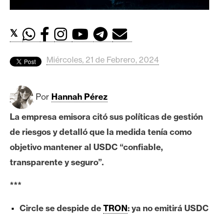
c
a
d
𝕏
o
s
Miércoles, 21 de Febrero, 2024
B
i
Por
Hannah Pérez
t
La empresa emisora citó sus políticas de gestión
c
de riesgos y detalló que la medida tenía como
o
i
objetivo mantener al USDC “confiable,
n
transparente y seguro”.
***
E
t
Circle se despide de
TRON
: ya no emitirá USDC
h