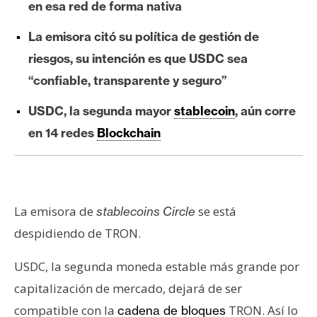
en esa red de forma nativa
e
r
La emisora citó su política de gestión de
e
riesgos, su intención es que USDC sea
u
“confiable, transparente y seguro”
m
USDC, la segunda mayor
stablecoin
, aún corre
I
en 14 redes
Blockchain
A
A
La emisora de
se está
stablecoins Circle
n
despidiendo de TRON.
á
l
USDC, la segunda moneda estable más grande por
i
s
capitalización de mercado, dejará de ser
i
compatible con la
TRON. Así lo
cadena de bloques