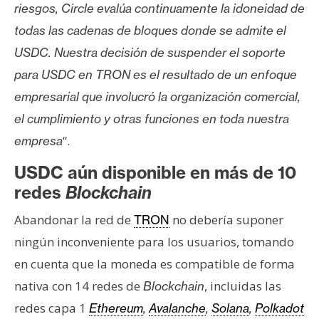
riesgos, Circle evalúa continuamente la idoneidad de
n
t
todas las cadenas de bloques donde se admite el
a
USDC. Nuestra decisión de suspender el soporte
c
para USDC en TRON es el resultado de un enfoque
t
empresarial que involucró la organización comercial,
o
y
el cumplimiento y otras funciones en toda nuestra
P
“.
empresa
u
USDC aún disponible en más de 10
b
l
redes
Blockchain
i
Abandonar la red de
no debería suponer
TRON
c
ningún inconveniente para los usuarios, tomando
i
d
en cuenta que la moneda es compatible de forma
a
nativa con 14 redes de
, incluidas las
Blockchain
d
redes capa 1
Ethereum
,
Avalanche
,
Solana
,
Polkadot