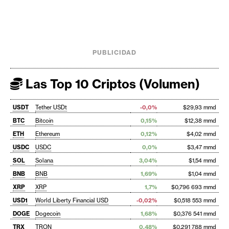
PUBLICIDAD
Las Top 10 Criptos (Volumen)
USDT
Tether USDt
-0,0%
$29,93 mmd
BTC
Bitcoin
0,15%
$12,38 mmd
ETH
Ethereum
0,12%
$4,02 mmd
USDC
USDC
0,0%
$3,47 mmd
SOL
Solana
3,04%
$1,54 mmd
BNB
BNB
1,69%
$1,04 mmd
XRP
XRP
1,7%
$0,796 693 mmd
USD1
World Liberty Financial USD
-0,02%
$0,518 553 mmd
DOGE
Dogecoin
1,68%
$0,376 541 mmd
TRX
TRON
0,48%
$0,291 788 mmd