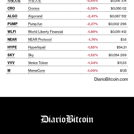
币安人生
币安人生
-5,64%
$0,516 314
CRO
Cronos
-5,59%
$0,050 02
ALGO
Algorand
-2,41%
$0,087 512
PUMP
Pump.fun
-2,27%
$0,002 296
WLFI
World Liberty Financial
-1,89%
$0,051 412
NEAR
NEAR Protocol
-1,74%
$1,6
HYPE
Hyperliquid
-1,65%
$54,31
SKY
Sky
-1,52%
$0,054 269
VVV
Venice Token
-1,34%
$11,33
M
MemeCore
-1,09%
$1,15
DiarioBitcoin.com