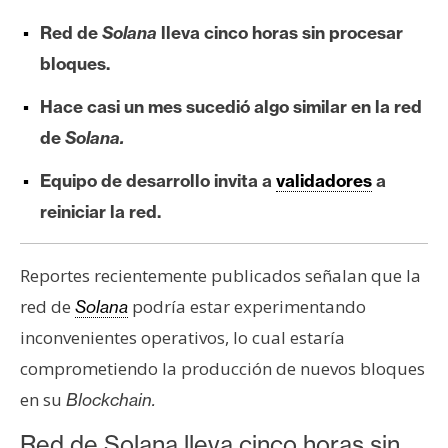
e
Red de
Solana
lleva cinco horas sin procesar
r
bloques.
e
u
Hace casi un mes sucedió algo similar en la red
m
de
Solana.
Equipo de desarrollo invita a
validadores
a
I
A
reiniciar la red.
Reportes recientemente publicados señalan que la
A
red de
podría estar experimentando
n
Solana
á
inconvenientes operativos, lo cual estaría
l
comprometiendo la producción de nuevos bloques
i
en su
Blockchain.
s
i
Red de Solana lleva cinco horas sin