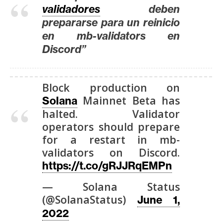
T
validadores
deben
e
prepararse para un reinicio
m
en mb-validators en
a
Discord”
s
R
Block production on
e
Mainnet Beta has
Solana
c
halted. Validator
u
operators should prepare
r
for a restart in mb-
s
validators on Discord.
o
https://t.co/gRJJRqEMPn
s
— Solana Status
(@SolanaStatus)
June 1,
C
2022
o