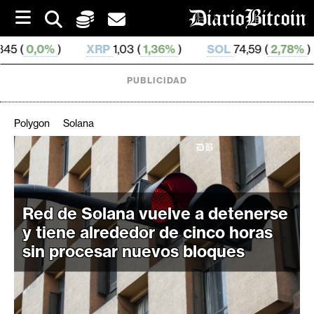
S
k
i
XRP
1,03 (
1,36%
)
SOL
74,59 (
2,78%
)
TRX
0,32
p
t
o
PUBLICIDAD
c
o
n
Polygon
Solana
t
e
C
n
r
t
i
p
Red de Solana vuelve a detenerse
t
y tiene alrededor de cinco horas
o
sin procesar nuevos bloques
M
e
r