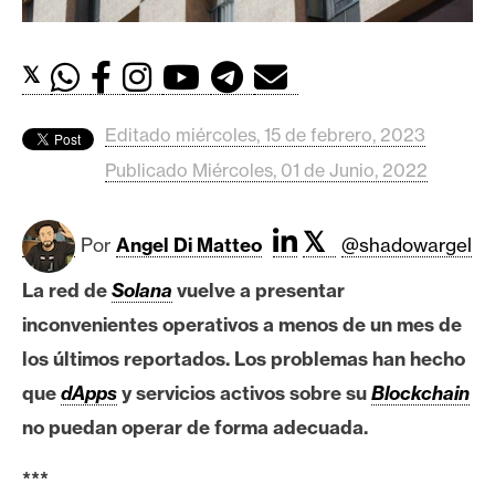
c
a
d
𝕏
o
s
Editado miércoles, 15 de febrero, 2023
Publicado Miércoles, 01 de Junio, 2022
B
i
𝕏
t
Por
Angel Di Matteo
@shadowargel
c
La red de
Solana
vuelve a presentar
o
inconvenientes operativos a menos de un mes de
i
n
los últimos reportados. Los problemas han hecho
que
dApps
y servicios activos sobre su
Blockchain
no puedan operar de forma adecuada.
E
t
***
h