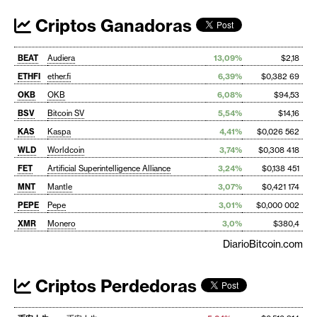
Criptos Ganadoras
BEAT
Audiera
13,09%
$2,18
ETHFI
ether.fi
6,39%
$0,382 69
OKB
OKB
6,08%
$94,53
BSV
Bitcoin SV
5,54%
$14,16
KAS
Kaspa
4,41%
$0,026 562
WLD
Worldcoin
3,74%
$0,308 418
FET
Artificial Superintelligence Alliance
3,24%
$0,138 451
MNT
Mantle
3,07%
$0,421 174
PEPE
Pepe
3,01%
$0,000 002
XMR
Monero
3,0%
$380,4
DiarioBitcoin.com
Criptos Perdedoras