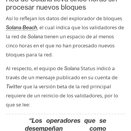
s
procesar nuevos bloques
Así lo reflejan los datos del explorador de bloques
N
el cual indica que los validadores de
Solana Beach
,
o
la red de
tienen un espacio de al menos
Solana
t
a
cinco horas en el que no han procesado nuevos
s
bloques para la red.
d
e
Al respecto, el equipo de
Status indicó a
Solana
P
través de un mensaje publicado en su cuenta de
r
que la versión beta de la red principal
Twitter
e
requiere de un reinicio de los validadores, por lo
n
s
que se lee:
a
“Los operadores que se
desempeñan como