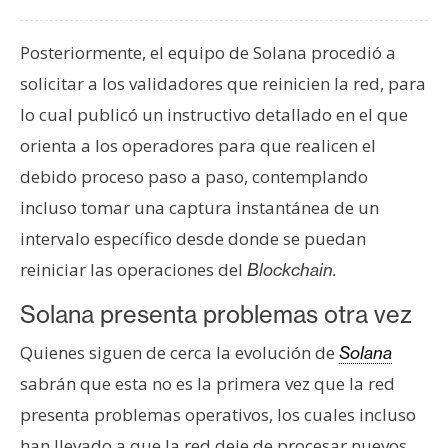
n
t
Posteriormente, el equipo de Solana procedió a
a
solicitar a los validadores que reinicien la red, para
c
lo cual publicó un instructivo detallado en el que
t
o
orienta a los operadores para que realicen el
y
debido proceso paso a paso, contemplando
P
incluso tomar una captura instantánea de un
u
intervalo específico desde donde se puedan
b
l
reiniciar las operaciones del
Blockchain.
i
Solana presenta problemas otra vez
c
i
Quienes siguen de cerca la evolución de
Solana
d
sabrán que esta no es la primera vez que la red
a
presenta problemas operativos, los cuales incluso
d
han llevado a que la red deje de procesar nuevos