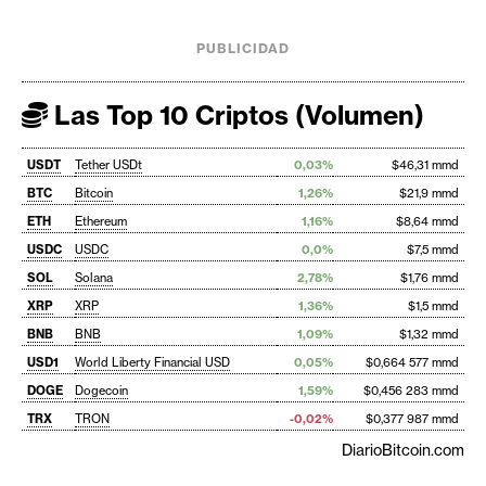
PUBLICIDAD
Las Top 10 Criptos (Volumen)
USDT
Tether USDt
0,03%
$46,31 mmd
BTC
Bitcoin
1,26%
$21,9 mmd
ETH
Ethereum
1,16%
$8,64 mmd
USDC
USDC
0,0%
$7,5 mmd
SOL
Solana
2,78%
$1,76 mmd
XRP
XRP
1,36%
$1,5 mmd
BNB
BNB
1,09%
$1,32 mmd
USD1
World Liberty Financial USD
0,05%
$0,664 577 mmd
DOGE
Dogecoin
1,59%
$0,456 283 mmd
TRX
TRON
-0,02%
$0,377 987 mmd
DiarioBitcoin.com