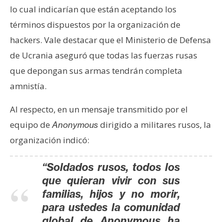
T
lo cual indicarían que están aceptando los
e
términos dispuestos por la organización de
m
a
hackers. Vale destacar que el Ministerio de Defensa
s
de Ucrania aseguró que todas las fuerzas rusas
que depongan sus armas tendrán completa
R
amnistía.
e
c
Al respecto, en un mensaje transmitido por el
u
equipo de
dirigido a militares rusos, la
Anonymous
r
organización indicó:
s
o
“Soldados rusos, todos los
s
que quieran vivir con sus
familias, hijos y no morir,
C
para ustedes la comunidad
o
global de Anonymous ha