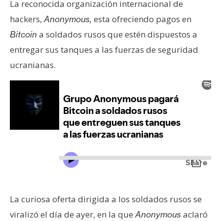
La reconocida organización internacional de
e
hackers,
esta ofreciendo pagos en
Anonymous,
r
e
a soldados rusos que estén dispuestos a
Bitcoin
u
entregar sus tanques a las fuerzas de seguridad
m
ucranianas.
I
A
A
n
á
l
i
La curiosa oferta dirigida a los soldados rusos se
s
i
viralizó el día de ayer, en la que
aclaró
Anonymous