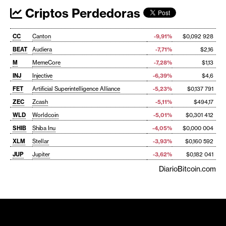
Criptos Perdedoras
CC
Canton
-9,91%
$0,092 928
BEAT
Audiera
-7,71%
$2,16
M
MemeCore
-7,28%
$1,13
INJ
Injective
-6,39%
$4,6
FET
Artificial Superintelligence Alliance
-5,23%
$0,137 791
ZEC
Zcash
-5,11%
$494,17
WLD
Worldcoin
-5,01%
$0,301 412
SHIB
Shiba Inu
-4,05%
$0,000 004
XLM
Stellar
-3,93%
$0,160 592
JUP
Jupiter
-3,62%
$0,182 041
DiarioBitcoin.com