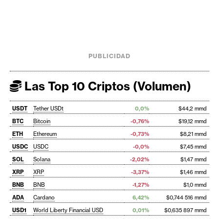
PUBLICIDAD
Las Top 10 Criptos (Volumen)
USDT
Tether USDt
0,0%
$44,2 mmd
BTC
Bitcoin
-0,76%
$19,12 mmd
ETH
Ethereum
-0,73%
$8,21 mmd
USDC
USDC
-0,0%
$7,45 mmd
SOL
Solana
-2,02%
$1,47 mmd
XRP
XRP
-3,37%
$1,46 mmd
BNB
BNB
-1,27%
$1,0 mmd
ADA
Cardano
6,42%
$0,744 516 mmd
USD1
World Liberty Financial USD
0,01%
$0,635 897 mmd