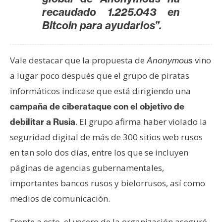
n
recaudado 1.225.043 en
t
Bitcoin para ayudarlos”.
a
c
t
Vale destacar que la propuesta de
vino
Anonymous
o
a lugar poco después que el grupo de piratas
y
informáticos indicase que está dirigiendo una
P
campaña de ciberataque con el objetivo de
u
b
. El grupo afirma haber violado la
debilitar a Rusia
l
seguridad digital de más de 300 sitios web rusos
i
en tan solo dos días, entre los que se incluyen
c
páginas de agencias gubernamentales,
i
d
importantes bancos rusos y bielorrusos, así como
a
medios de comunicación.
d
Frente a esto, el vocero de la organización aseguró