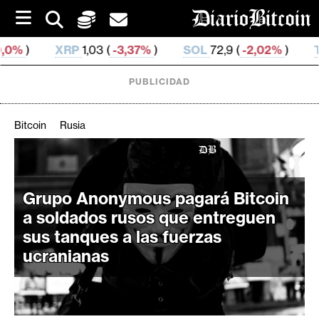
S
k
i
,03 (
-3,37%
)
SOL
72,9 (
-2,02%
)
TRX
0,326 867 (
-
p
t
o
PUBLICIDAD
c
o
n
Bitcoin
Rusia
t
e
C
n
r
t
i
Grupo Anonymous pagará Bitcoin
p
a soldados rusos que entreguen
t
sus tanques a las fuerzas
o
ucranianas
M
e
r