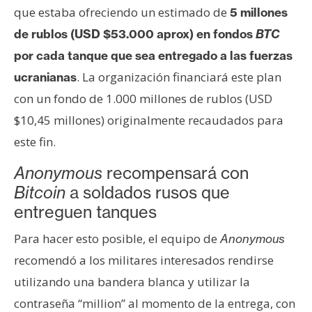
s
que estaba ofreciendo un estimado de
5 millones
de rublos (USD $53.000 aprox) en fondos
BTC
N
por cada tanque que sea entregado a las fuerzas
o
. La organización financiará este plan
ucranianas
t
con un fondo de 1.000 millones de rublos (USD
a
$10,45 millones) originalmente recaudados para
s
d
este fin.
e
Anonymous
recompensará con
P
Bitcoin
a soldados rusos que
r
entreguen tanques
e
n
Para hacer esto posible, el equipo de
Anonymous
s
recomendó a los militares interesados rendirse
a
utilizando una bandera blanca y utilizar la
contraseña “million” al momento de la entrega, con