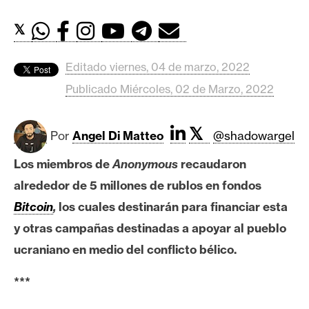
c
a
𝕏
d
o
Editado viernes, 04 de marzo, 2022
s
Publicado Miércoles, 02 de Marzo, 2022
B
𝕏
i
Por
Angel Di Matteo
@shadowargel
t
Los miembros de
Anonymous
recaudaron
c
alrededor de 5 millones de rublos en fondos
o
i
Bitcoin
,
los cuales destinarán para financiar esta
n
y otras campañas destinadas a apoyar al pueblo
ucraniano en medio del conflicto bélico.
E
***
t
h