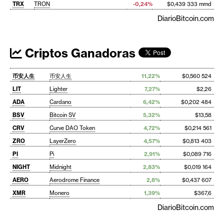
TRX
TRON
-0,24%
$0,439 333 mmd
DiarioBitcoin.com
Criptos Ganadoras
币安人生
币安人生
11,22%
$0,560 524
LIT
Lighter
7,27%
$2,26
ADA
Cardano
6,42%
$0,202 484
BSV
Bitcoin SV
5,32%
$13,58
CRV
Curve DAO Token
4,72%
$0,214 561
ZRO
LayerZero
4,57%
$0,813 403
PI
Pi
2,91%
$0,089 716
NIGHT
Midnight
2,83%
$0,019 164
AERO
Aerodrome Finance
2,8%
$0,437 607
XMR
Monero
1,39%
$367,6
DiarioBitcoin.com