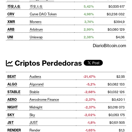
币安人生
币安人生
5,42%
$0,535 617
CRV
Curve DAO Token
4,98%
$0,238 032
XMR
Monero
3,74%
$394,9
ARB
Arbitrum
2,99%
$0,080 129
UNI
Uniswap
2,38%
$4,06
DiarioBitcoin.com
Criptos Perdedoras
BEAT
Audiera
-21,47%
$2,55
ALGO
Algorand
-5,2%
$0,082 133
STABLE
Stable
-2,68%
$0,032 126
AERO
Aerodrome Finance
-2,37%
$0,420 1
NIGHT
Midnight
-2,37%
$0,018 073
SKY
Sky
-2,02%
$0,053 175
JST
JUST
-1,8%
$0,101 505
RENDER
Render
-1,65%
$1,3