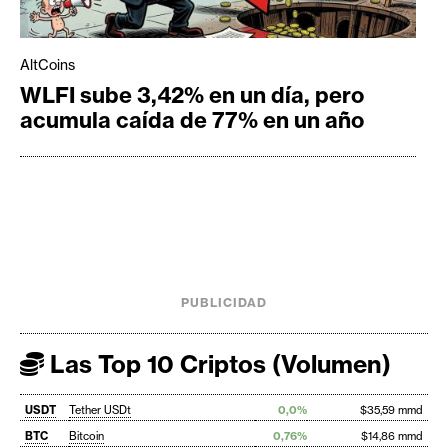
AltCoins
WLFI sube 3,42% en un día, pero
acumula caída de 77% en un año
PUBLICIDAD
Las Top 10 Criptos (Volumen)
USDT
Tether USDt
0,0%
$35,59 mmd
BTC
Bitcoin
0,76%
$14,86 mmd