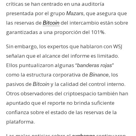
críticas se han centrado en una auditoría
n
t
presentada por el grupo
, que asegura que
Mazars
a
las reservas de
del intercambio están sobre
Bitcoin
c
garantizadas a una proporción del 101%.
t
o
Sin embargo, los expertos que hablaron con WSJ
y
señalan que el alcance del informe es limitado.
P
Ellos puntualizaron algunas “
”
banderas rojas
u
b
como la estructura corporativa de
, los
Binance
l
pasivos de
y la calidad del control interno.
Bitcoin
i
Otros observadores del criptoespacio también han
c
apuntado que el reporte no brinda suficiente
i
d
confianza sobre el estado de las reservas de la
a
plataforma.
d
Las malas noticias sobre el
continuaron,
exchange