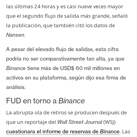
T
las últimas 24 horas y es casi nueve veces mayor
e
m
que el segundo flujo de salida más grande, señaló
a
la publicación, que también citó los datos de
s
.
Nansen
A pesar del elevado flujo de salidas, esta cifra
R
podría no ser comparativamente tan alta, ya que
e
c
Binance
tiene más de USD$ 60 mil millones en
u
activos en su plataforma, según dijo esa firma de
r
análisis.
s
o
FUD en torno a
Binance
s
La abrupta ola de retiros se producen después de
que un reportaje del
(WSJ)
Wall Street Journal
C
. Las
cuestionara el informe de reservas de
Binance
o