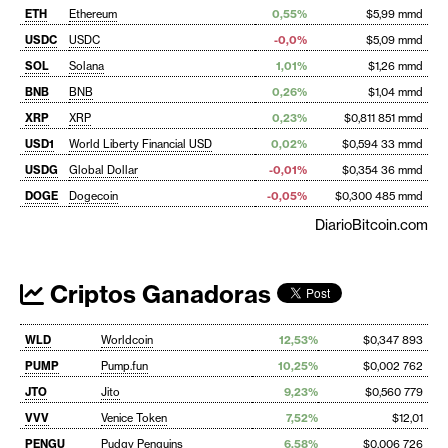
ETH
Ethereum
0,55%
$5,99 mmd
USDC
USDC
-0,0%
$5,09 mmd
SOL
Solana
1,01%
$1,26 mmd
BNB
BNB
0,26%
$1,04 mmd
XRP
XRP
0,23%
$0,811 851 mmd
USD1
World Liberty Financial USD
0,02%
$0,594 33 mmd
USDG
Global Dollar
-0,01%
$0,354 36 mmd
DOGE
Dogecoin
-0,05%
$0,300 485 mmd
DiarioBitcoin.com
Criptos Ganadoras
WLD
Worldcoin
12,53%
$0,347 893
PUMP
Pump.fun
10,25%
$0,002 762
JTO
Jito
9,23%
$0,560 779
VVV
Venice Token
7,52%
$12,01
PENGU
Pudgy Penguins
6,58%
$0,006 726