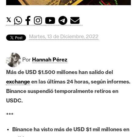
c
a
d
𝕏
o
s
Martes, 13 de Diciembre, 2022
B
Por
Hannah Pérez
i
t
Más de USD $1.500 millones han salido del
c
exchange
en las últimas 24 horas, según informes.
o
i
Binance suspendió temporalmente retiros en
n
USDC.
***
E
t
Binance ha visto más de USD $1 mil millones en
h