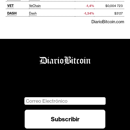
VET
VeChain
-1,4%
$0,004 723
DASH
Dash
-1,34%
$31,17
DiarioBitcoin.com