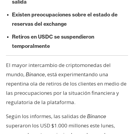
salida
e
r
Existen preocupaciones sobre el estado de
e
reservas del exchange
u
m
Retiros en USDC se suspendieron
temporalmente
I
A
El mayor intercambio de criptomonedas del
mundo,
, está experimentando una
Binance
repentina ola de retiros de los clientes en medio de
A
n
las preocupaciones por la situación financiera y
á
regulatoria de la plataforma.
l
i
Según los informes, las salidas de
Binance
s
superaron los USD $1.000 millones este lunes,
i