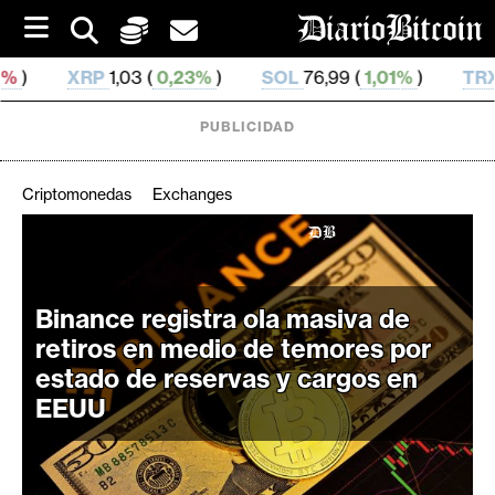
S
k
i
 (
0,23%
)
SOL
76,99 (
1,01%
)
TRX
0,329 672 (
0,
p
t
o
PUBLICIDAD
c
o
n
Criptomonedas
Exchanges
t
e
C
n
r
t
i
Binance registra ola masiva de
p
retiros en medio de temores por
t
estado de reservas y cargos en
o
EEUU
M
e
r