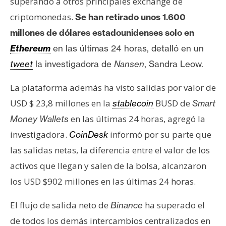
superando a otros principales exchange de
s
criptomonedas.
S
e han retirado unos 1.600
millones de dólares estadounidenses solo en
N
Ethereum
en las últimas 24 horas, detalló en un
o
tweet
la investigadora de
Nansen
, Sandra Leow.
t
a
La plataforma además ha visto salidas por valor de
s
d
USD $ 23,8 millones en la
BUSD de
stablecoin
Smart
e
en las últimas 24 horas, agregó la
Money Wallets
P
investigadora.
informó por su parte que
CoinDesk
r
las salidas netas, la diferencia entre el valor de los
e
n
activos que llegan y salen de la bolsa, alcanzaron
s
los USD $902 millones en las últimas 24 horas.
a
El flujo de salida neto de
ha superado el
Binance
de todos los demás intercambios centralizados en