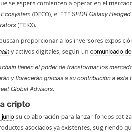
que se espera comiencen a operar en el mercado
(DECO), el ETF
t Ecosystem
SPDR Galaxy Hedged D
(TEKX).
rators
buscan proporcionar a los inversores exposició
y activos digitales, según un
hain
comunicado de
ckchain tienen el poder de transformar los mercad
án y florecerán gracias a su contribución a esta
.
reet Global Advisors
a cripto
su colaboración para lanzar fondos cotiz
 junio
ductos asociados ya existentes, sugiriendo que