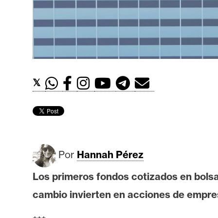
t
h
e
r
e
u
𝕏
m
I
A
Por
Hannah Pérez
A
Los primeros fondos cotizados en bolsa
n
cambio invierten en acciones de empres
á
l