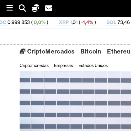
S
k
i
0%
)
XRP
1,01 (
-1,4%
)
SOL
73,46 (
0,97%
)
TR
p
t
o
c
o
CriptoMercados
Bitcoin
Ethere
n
t
Criptomonedas
Empresas
Estados Unidos
C
e
n
r
t
i
p
t
o
M
e