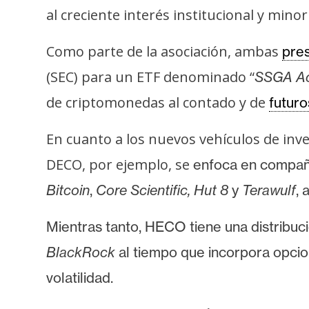
o
al creciente interés institucional y minor
s
Como parte de la asociación, ambas
pre
C
(SEC) para un ETF denominado “
SSGA Ac
o
de criptomonedas al contado y de
futuro
n
t
En cuanto a los nuevos vehículos de inv
a
DECO, por ejemplo, se
enfoca en compañí
c
t
Bitcoin
,
Core Scientific, Hut 8
y
Terawulf
, 
o
y
Mientras tanto, HECO tiene una distribuc
P
BlackRock
al tiempo que incorpora opcio
u
b
volatilidad.
l