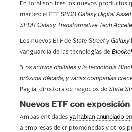
En total son tres los nuevos productos 
s
a
martes: el ETF
SPDR Galaxy Digital Asse
SPDR Galaxy Transformative Tech Accele
T
Los nuevos ETF de
y
State Street
Galaxy
e
m
vanguardia de las tecnologías de
Blockc
a
s
“
Los activos digitales y la tecnología Blo
próxima década, y varias compañías crecer
R
Paglia, directora de negocios de
State St
e
c
Nuevos ETF con exposición 
u
Ambas entidades
ya habían anunciado en
r
s
a empresas de criptomonedas y otros pro