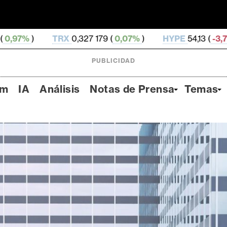
X
0,327 179 (
0,07%
)
HYPE
54,13 (
-3,71%
)
DOGE
0,
PUBLICIDAD
um
IA
Análisis
Notas de Prensa
Temas