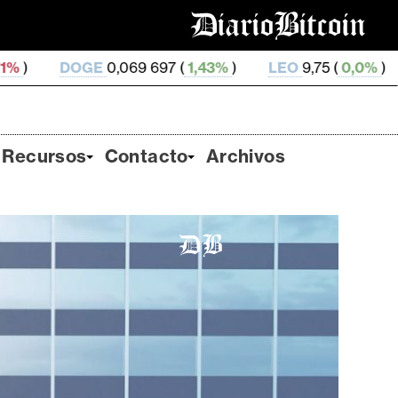
069 697 (
1,43%
)
LEO
9,75 (
0,0%
)
ZEC
510,75 (
2,
Recursos
Contacto
Archivos