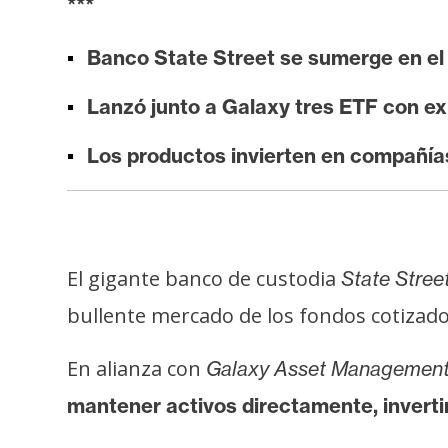
***
i
s
Banco State Street se sumerge en e
i
s
Lanzó junto a Galaxy tres ETF con ex
Los productos invierten en compañí
N
o
t
a
s
El gigante banco de custodia
State Stree
d
bullente mercado de los fondos cotizado
e
P
En alianza con
Galaxy Asset Managemen
r
mantener activos directamente, inverti
e
n