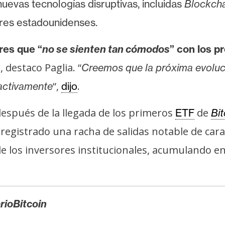
evas tecnologías disruptivas, incluidas
Blockcha
res estadounidenses.
res que “
no se sienten tan cómodos
” con los p
 destaco Paglia. “
Creemos que la próxima evoluci
“,
.
 activamente
dijo
espués de la llegada de los primeros
de
ETF
Bit
egistrado una racha de salidas notable de cara 
de los inversores institucionales, acumulando 
rioBitcoin