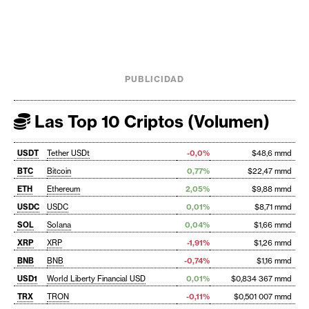
PUBLICIDAD
Las Top 10 Criptos (Volumen)
USDT
Tether USDt
-0,0%
$48,6 mmd
BTC
Bitcoin
0,77%
$22,47 mmd
ETH
Ethereum
2,05%
$9,88 mmd
USDC
USDC
0,01%
$8,71 mmd
SOL
Solana
0,04%
$1,66 mmd
XRP
XRP
-1,91%
$1,26 mmd
BNB
BNB
-0,74%
$1,16 mmd
USD1
World Liberty Financial USD
0,01%
$0,834 367 mmd
TRX
TRON
-0,11%
$0,501 007 mmd