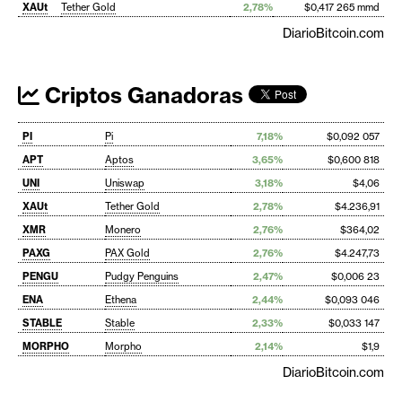
XAUt
Tether Gold
2,78%
$0,417 265 mmd
DiarioBitcoin.com
Criptos Ganadoras
PI
Pi
7,18%
$0,092 057
APT
Aptos
3,65%
$0,600 818
UNI
Uniswap
3,18%
$4,06
XAUt
Tether Gold
2,78%
$4.236,91
XMR
Monero
2,76%
$364,02
PAXG
PAX Gold
2,76%
$4.247,73
PENGU
Pudgy Penguins
2,47%
$0,006 23
ENA
Ethena
2,44%
$0,093 046
STABLE
Stable
2,33%
$0,033 147
MORPHO
Morpho
2,14%
$1,9
DiarioBitcoin.com