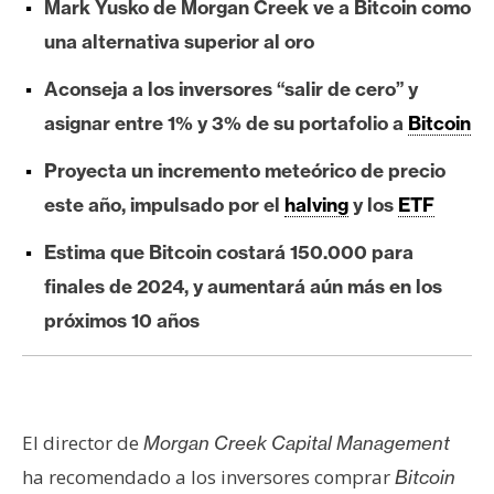
Mark Yusko de Morgan Creek ve a Bitcoin como
e
una alternativa superior al oro
r
e
Aconseja a los inversores “salir de cero” y
u
asignar entre 1% y 3% de su portafolio a
Bitcoin
m
Proyecta un incremento meteórico de precio
este año, impulsado por el
halving
y los
ETF
I
A
Estima que Bitcoin costará 150.000 para
finales de 2024, y aumentará aún más en los
A
próximos 10 años
n
á
l
i
El director de
Morgan Creek Capital Management
s
i
ha recomendado a los inversores comprar
Bitcoin