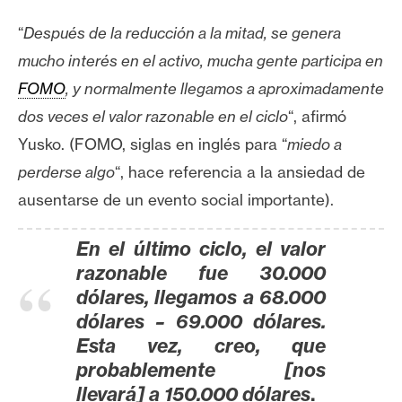
n
“
Después de la reducción a la mitad, se genera
t
a
mucho interés en el activo, mucha gente participa en
c
FOMO
, y normalmente llegamos
a
aproximadamente
t
dos veces el valor razonable en el
ciclo
“, afirmó
o
Yusko. (FOMO, siglas en inglés para “
miedo a
y
P
perderse algo
“, hace referencia a la ansiedad de
u
ausentarse de un evento social importante).
b
l
En el último ciclo, el valor
i
razonable fue 30.000
c
dólares, llegamos
a
68.000
i
dólares – 69.000 dólares.
d
Esta vez, creo, que
a
probablemente [nos
d
llevará] a 150.000 dólares
.