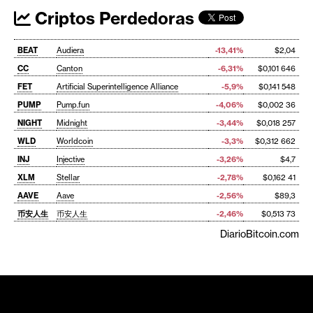
Criptos Perdedoras
BEAT
Audiera
-13,41%
$2,04
CC
Canton
-6,31%
$0,101 646
FET
Artificial Superintelligence Alliance
-5,9%
$0,141 548
PUMP
Pump.fun
-4,06%
$0,002 36
NIGHT
Midnight
-3,44%
$0,018 257
WLD
Worldcoin
-3,3%
$0,312 662
INJ
Injective
-3,26%
$4,7
XLM
Stellar
-2,78%
$0,162 41
AAVE
Aave
-2,56%
$89,3
币安人生
币安人生
-2,46%
$0,513 73
DiarioBitcoin.com