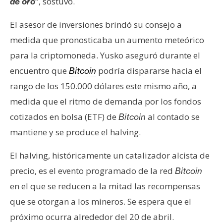
T
, sostuvo.
de oro
”
e
El asesor de inversiones brindó su consejo a
m
a
medida que pronosticaba un aumento meteórico
s
para la criptomoneda. Yusko aseguró durante el
encuentro que
podría dispararse hacia el
Bitcoin
R
rango de los 150.000 dólares este mismo año, a
e
medida que el ritmo de demanda por los fondos
c
cotizados en bolsa (ETF) de
al contado se
Bitcoin
u
mantiene y se produce el halving.
r
s
El halving, históricamente un catalizador alcista de
o
precio, es el evento programado de la red
s
Bitcoin
en el que se reducen a la mitad las recompensas
que se otorgan a los mineros. Se espera que el
C
próximo ocurra alrededor del 20 de abril.
o