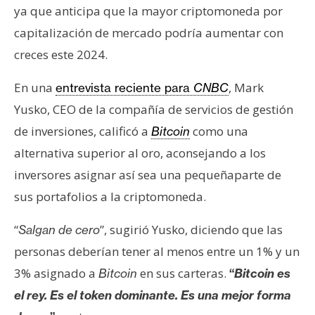
s
ya que anticipa que la mayor criptomoneda por
capitalización de mercado podría aumentar con
creces este 2024.
N
o
En una
, Mark
entrevista reciente para
CNBC
t
a
Yusko, CEO de la compañía de servicios de gestión
s
de inversiones, calificó a
como una
Bitcoin
d
alternativa superior al oro, aconsejando a los
e
inversores asignar así sea una pequeñaparte de
P
r
sus portafolios a la criptomoneda.
e
“
”, sugirió Yusko, diciendo que las
Salgan de cero
n
s
personas deberían tener al menos entre un 1% y un
a
3% asignado a
en sus carteras.
Bitcoin
“
Bitcoin es
el rey. Es el token dominante. Es una mejor forma