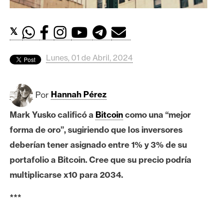
c
a
d
𝕏
o
s
Lunes, 01 de Abril, 2024
B
Por
Hannah Pérez
i
t
Mark Yusko calificó a
Bitcoin
como una “mejor
c
forma de oro”, sugiriendo que los inversores
o
i
deberían tener asignado entre 1% y 3% de su
n
portafolio a Bitcoin. Cree que su precio podría
multiplicarse x10 para 2034.
E
***
t
h