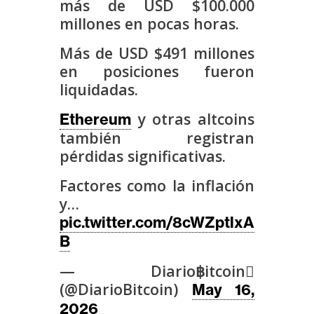
más de USD $100.000
s
millones en pocas horas.
Más de USD $491 millones
N
en posiciones fueron
o
liquidadas.
t
a
y otras altcoins
Ethereum
s
también registran
d
pérdidas significativas.
e
P
Factores como la inflación
r
y…
e
pic.twitter.com/8cWZptlxA
n
B
s
a
— Diario฿itcoin
(@DiarioBitcoin)
May 16,
2026