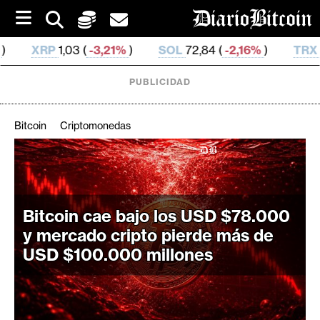
S
k
i
,21%
)
SOL
72,84 (
-2,16%
)
TRX
0,326 774 (
-0,28
p
t
o
PUBLICIDAD
c
o
n
Bitcoin
Criptomonedas
t
e
C
n
r
t
i
Bitcoin cae bajo los USD $78.000
p
t
y mercado cripto pierde más de
o
USD $100.000 millones
M
e
r