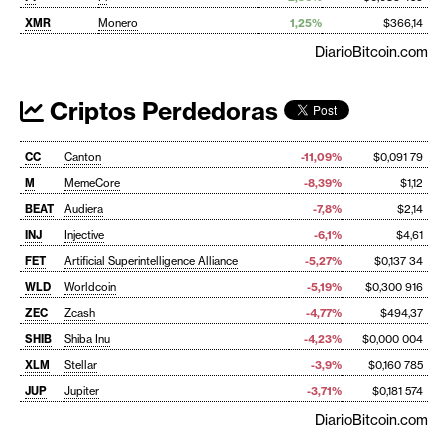
XMR
Monero
1,25%
$366,14
DiarioBitcoin.com
Criptos Perdedoras
CC
Canton
-11,09%
$0,091 79
M
MemeCore
-8,39%
$1,12
BEAT
Audiera
-7,8%
$2,14
INJ
Injective
-6,1%
$4,61
FET
Artificial Superintelligence Alliance
-5,27%
$0,137 34
WLD
Worldcoin
-5,19%
$0,300 916
ZEC
Zcash
-4,77%
$494,37
SHIB
Shiba Inu
-4,23%
$0,000 004
XLM
Stellar
-3,9%
$0,160 785
JUP
Jupiter
-3,71%
$0,181 574
DiarioBitcoin.com