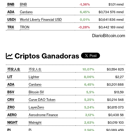
BNB
BNB
-1,36%
$1,01 mmd
ADA
Cardano
6,45%
$0,734 576 mmd
USD1
World Liberty Financial USD
0,01%
$0,641 836 mmd
TRX
TRON
-0,28%
$0,442 189 mmd
DiarioBitcoin.com
Criptos Ganadoras
币安人生
币安人生
10,07%
$0,554 825
LIT
Lighter
8,06%
$2,27
ADA
Cardano
6,45%
$0,201 888
BSV
Bitcoin SV
5,5%
$13,59
CRV
Curve DAO Token
5,25%
$0,214 548
ZRO
LayerZero
5,24%
$0,815 073
AERO
Aerodrome Finance
3,12%
$0,438 58
NIGHT
Midnight
2,63%
$0,019 103
PI
Pi
2,56%
$0,089 459