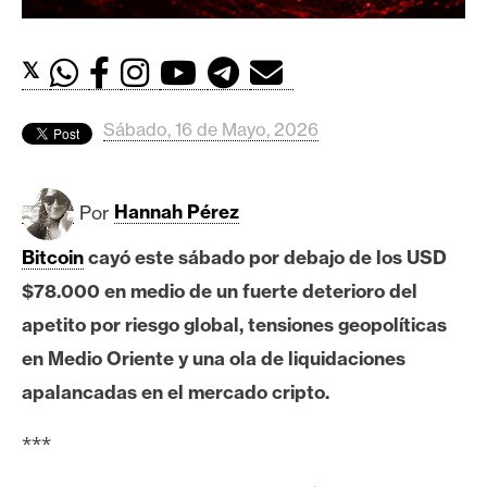
c
a
d
𝕏
o
s
Sábado, 16 de Mayo, 2026
B
Por
Hannah Pérez
i
t
Bitcoin
cayó este sábado por debajo de los USD
c
$78.000 en medio de un fuerte deterioro del
o
i
apetito por riesgo global, tensiones geopolíticas
n
en Medio Oriente y una ola de liquidaciones
apalancadas en el mercado cripto.
E
***
t
h