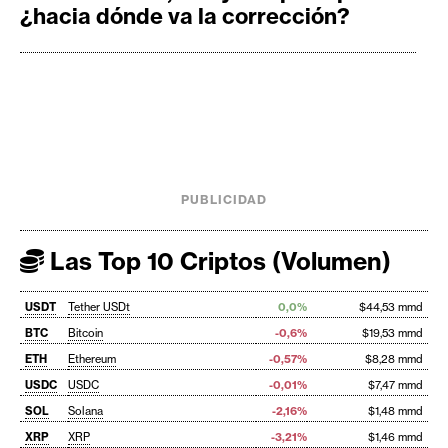
¿hacia dónde va la corrección?
PUBLICIDAD
Las Top 10 Criptos (Volumen)
USDT
Tether USDt
0,0%
$44,53 mmd
BTC
Bitcoin
-0,6%
$19,53 mmd
ETH
Ethereum
-0,57%
$8,28 mmd
USDC
USDC
-0,01%
$7,47 mmd
SOL
Solana
-2,16%
$1,48 mmd
XRP
XRP
-3,21%
$1,46 mmd