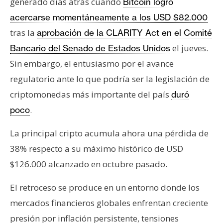
generado días atrás cuando
Bitcoin logró
n
acercarse momentáneamente a los USD $82.000
t
tras la
a
aprobación de la CLARITY Act en el Comité
c
el jueves.
Bancario del Senado de Estados Unidos
t
Sin embargo, el entusiasmo por el avance
o
regulatorio ante lo que podría ser la legislación de
y
criptomonedas más importante del país
duró
P
u
.
poco
b
l
La principal cripto acumula ahora una pérdida de
i
38% respecto a su máximo histórico de USD
c
$126.000 alcanzado en octubre pasado.
i
d
El retroceso se produce en un entorno donde los
a
mercados financieros globales enfrentan creciente
d
presión por inflación persistente, tensiones