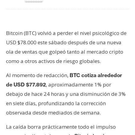
T
e
m
a
s
Bitcoin (BTC) volvió a perder el nivel psicológico de
USD $78.000 este sábado después de una nueva
R
ola de ventas que golpeó tanto al mercado cripto
e
como a otros activos de riesgo globales.
c
u
Al momento de redacción,
BTC cotiza alrededor
r
, aproximadamente 1% por
de USD $77.892
s
debajo de hace 24 horas y una disminución de 3%
o
en siete días, profundizando la corrección
s
observada desde mediados de semana.
C
La caída borra prácticamente todo el impulso
o