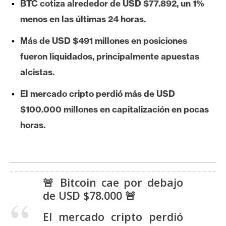
BTC cotiza alrededor de USD $77.892, un 1%
e
menos en las últimas 24 horas.
r
e
Más de USD $491 millones en posiciones
u
fueron liquidados, principalmente apuestas
m
alcistas.
El mercado cripto perdió más de USD
I
A
$100.000 millones en capitalización en pocas
horas.
A
n
á
l
🚨 Bitcoin cae por debajo
i
de USD $78.000 🚨
s
El mercado cripto perdió
i