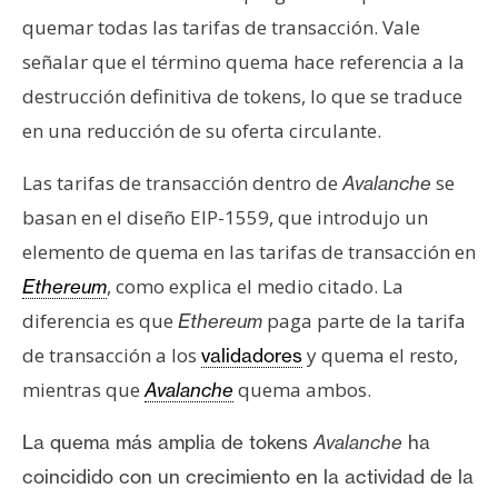
n
quemar todas las tarifas de transacción. Vale
t
señalar que el término quema hace referencia a la
a
destrucción definitiva de tokens, lo que se traduce
c
t
en una reducción de su oferta circulante.
o
Las tarifas de transacción dentro de
se
Avalanche
y
P
basan en el diseño EIP-1559, que introdujo un
u
elemento de quema en las tarifas de transacción en
b
, como explica el medio citado. La
Ethereum
l
diferencia es que
paga parte de la tarifa
Ethereum
i
c
de transacción a los
y quema el resto,
validadores
i
mientras que
quema ambos.
Avalanche
d
a
La quema más amplia de tokens
Avalanche
ha
d
coincidido con un crecimiento en la actividad de la