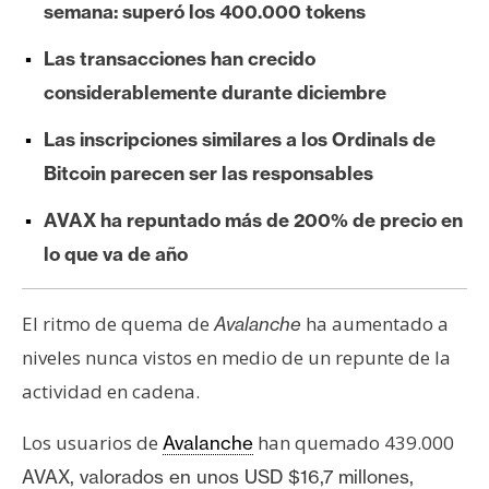
semana: superó los 400.000 tokens
e
r
Las transacciones han crecido
e
considerablemente durante diciembre
u
m
Las inscripciones similares a los Ordinals de
Bitcoin parecen ser las responsables
I
AVAX ha repuntado más de 200% de precio en
A
lo que va de año
A
El ritmo de quema de
ha aumentado a
Avalanche
n
niveles nunca vistos en medio de un repunte de la
á
l
actividad en cadena.
i
Los usuarios de
han quemado 439.000
Avalanche
s
i
AVAX, valorados en unos USD $16,7 millones,