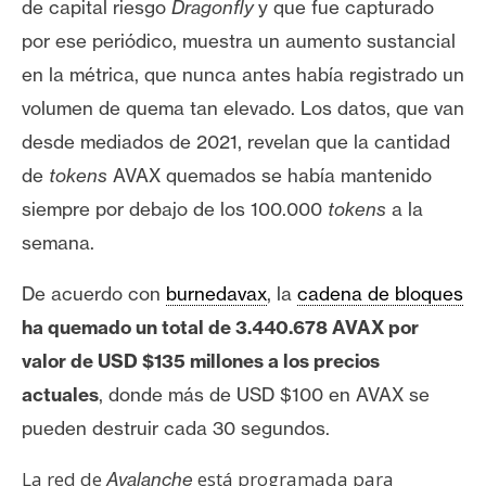
T
de capital riesgo
Dragonfly
y que fue capturado
e
por ese periódico, muestra un aumento sustancial
m
en la métrica, que nunca antes había registrado un
a
s
volumen de quema tan elevado. Los datos, que van
desde mediados de 2021, revelan que la cantidad
de
tokens
AVAX quemados se había mantenido
R
siempre por debajo de los 100.000
tokens
a la
e
c
semana.
u
r
De acuerdo con
burnedavax
, la
cadena de bloques
s
ha quemado un total de 3.440.678 AVAX por
o
valor de USD $135 millones a los precios
s
actuales
, donde más de USD $100 en AVAX se
pueden destruir cada 30 segundos.
C
o
La red de
está programada para
Avalanche