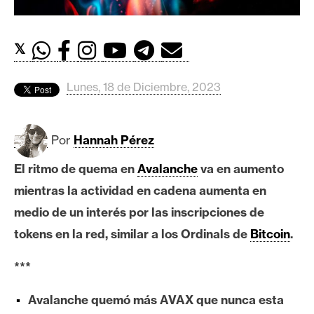
c
a
d
𝕏
o
s
Lunes, 18 de Diciembre, 2023
B
i
Por
Hannah Pérez
t
El ritmo de quema en
Avalanche
va en aumento
c
o
mientras la actividad en cadena aumenta en
i
medio de un interés por las inscripciones de
n
tokens en la red, similar a los Ordinals de
Bitcoin
.
***
E
t
Avalanche quemó más AVAX que nunca esta
h