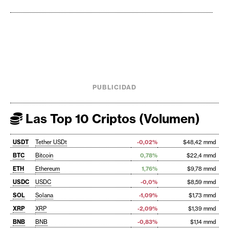
PUBLICIDAD
Las Top 10 Criptos (Volumen)
USDT
Tether USDt
-0,02%
$48,42 mmd
BTC
Bitcoin
0,78%
$22,4 mmd
ETH
Ethereum
1,76%
$9,78 mmd
USDC
USDC
-0,0%
$8,59 mmd
SOL
Solana
-1,09%
$1,73 mmd
XRP
XRP
-2,09%
$1,39 mmd
BNB
BNB
-0,83%
$1,14 mmd