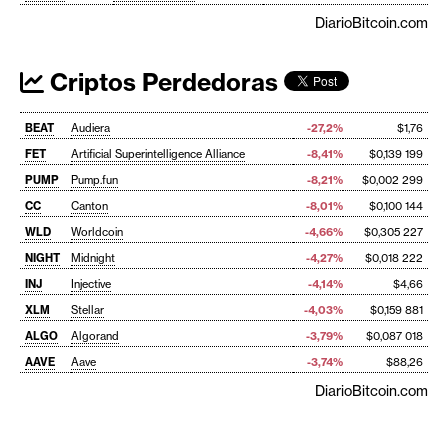
DiarioBitcoin.com
Criptos Perdedoras
BEAT
Audiera
-27,2%
$1,76
FET
Artificial Superintelligence Alliance
-8,41%
$0,139 199
PUMP
Pump.fun
-8,21%
$0,002 299
CC
Canton
-8,01%
$0,100 144
WLD
Worldcoin
-4,66%
$0,305 227
NIGHT
Midnight
-4,27%
$0,018 222
INJ
Injective
-4,14%
$4,66
XLM
Stellar
-4,03%
$0,159 881
ALGO
Algorand
-3,79%
$0,087 018
AAVE
Aave
-3,74%
$88,26
DiarioBitcoin.com