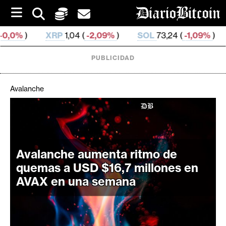
S
k
i
RP
1,04 (
-2,09%
)
SOL
73,24 (
-1,09%
)
TRX
0,327 0
p
t
o
PUBLICIDAD
c
o
n
Avalanche
t
e
C
n
r
t
i
p
Avalanche aumenta ritmo de
t
quemas a USD $16,7 millones en
o
AVAX en una semana
M
e
r