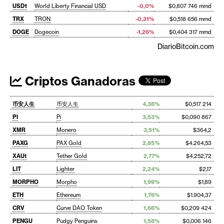
USD1
World Liberty Financial USD
-0,0%
$0,807 746 mmd
TRX
TRON
-0,31%
$0,518 656 mmd
DOGE
Dogecoin
-1,26%
$0,404 317 mmd
DiarioBitcoin.com
Criptos Ganadoras
币安人生
币安人生
4,36%
$0,517 214
PI
Pi
3,53%
$0,090 867
XMR
Monero
3,51%
$364,2
PAXG
PAX Gold
2,85%
$4.264,53
XAUt
Tether Gold
2,77%
$4.252,72
LIT
Lighter
2,24%
$2,17
MORPHO
Morpho
1,99%
$1,89
ETH
Ethereum
1,76%
$1.904,37
CRV
Curve DAO Token
1,66%
$0,209 424
PENGU
Pudgy Penguins
1,58%
$0,006 146