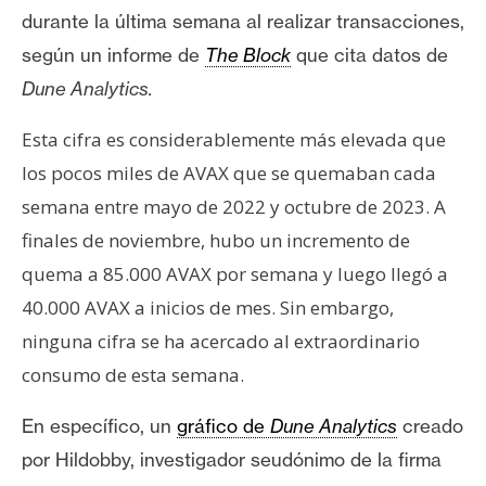
s
durante la última semana al realizar transacciones,
según un informe de
The Block
que cita datos de
N
Dune Analytics.
o
t
Esta cifra es considerablemente más elevada que
a
los pocos miles de AVAX que se quemaban cada
s
semana entre mayo de 2022 y octubre de 2023. A
d
finales de noviembre, hubo un incremento de
e
quema a 85.000 AVAX por semana y luego llegó a
P
r
40.000 AVAX a inicios de mes. Sin embargo,
e
ninguna cifra se ha acercado al extraordinario
n
consumo de esta semana.
s
a
En específico, un
gráfico de
Dune Analytics
creado
por Hildobby, investigador seudónimo de la firma