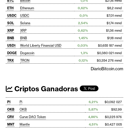
BTC
Bitcoin
1,0%
$21,16 mmd
ETH
Ethereum
0,62%
$8,2 mmd
USDC
USDC
0,0%
$7,01 mmd
SOL
Solana
2,54%
$1,74 mmd
XRP
XRP
0,62%
$1,36 mmd
BNB
BNB
1,45%
$1,18 mmd
USD1
World Liberty Financial USD
0,03%
$0,655 187 mmd
DOGE
Dogecoin
1,3%
$0,380 021 mmd
TRX
TRON
0,12%
$0,354 276 mmd
DiarioBitcoin.com
Criptos Ganadoras
PI
Pi
6,21%
$0,092 027
OKB
OKB
5,87%
$92,99
CRV
Curve DAO Token
4,86%
$0,225 976
MNT
Mantle
4,51%
$0,427 005