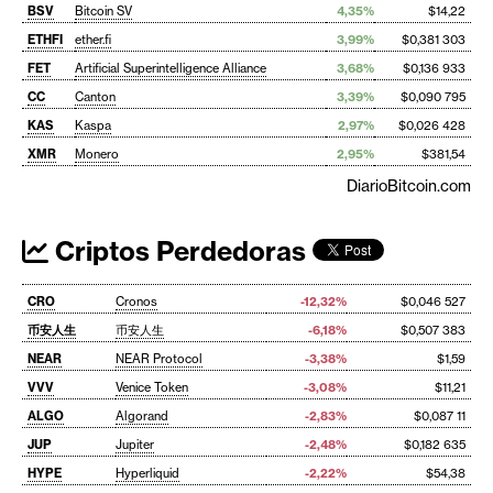
BSV
Bitcoin SV
4,35%
$14,22
ETHFI
ether.fi
3,99%
$0,381 303
FET
Artificial Superintelligence Alliance
3,68%
$0,136 933
CC
Canton
3,39%
$0,090 795
KAS
Kaspa
2,97%
$0,026 428
XMR
Monero
2,95%
$381,54
DiarioBitcoin.com
Criptos Perdedoras
CRO
Cronos
-12,32%
$0,046 527
币安人生
币安人生
-6,18%
$0,507 383
NEAR
NEAR Protocol
-3,38%
$1,59
VVV
Venice Token
-3,08%
$11,21
ALGO
Algorand
-2,83%
$0,087 11
JUP
Jupiter
-2,48%
$0,182 635
HYPE
Hyperliquid
-2,22%
$54,38