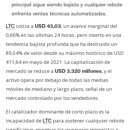
T
principal sigue siendo bajista y cualquier rebote
e
enfrenta ventas técnicas automatizadas.
m
a
cotiza a
, un avance marginal del
LTC
USD 43,03
s
0,66% en las últimas 24 horas, pero inserto en una
tendencia bajista profunda que ha destruido un
R
89,54% de valor desde su máximo histórico de USD
e
411,64 en mayo de 2021. La capitalización de
c
u
mercado se reduce a
, y el
USD 3.320 millones
r
activo opera por debajo de todas las medias
s
móviles de mediano y largo plazo, señal de un
o
mercado controlado por los vendedores.
s
El catalizador dominante de corto plazo es la
C
incapacidad de
para sostener cualquier rebote
LTC
o
significativo, mientras los inversores minoristas e