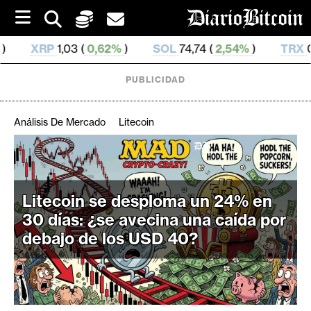
S
k
i
62%
)
SOL
74,74 (
2,54%
)
TRX
0,327 146 (
0,12%
)
p
t
o
PUBLICIDAD
c
o
n
Análisis De Mercado
Litecoin
t
e
C
n
r
t
i
Litecoin se desploma un 24% en
p
30 días: ¿se avecina una caída por
t
debajo de los USD 40?
o
M
e
r