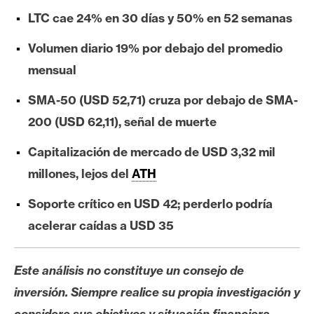
e
LTC cae 24% en 30 días y 50% en 52 semanas
r
e
Volumen diario 19% por debajo del promedio
u
mensual
m
SMA-50 (USD 52,71) cruza por debajo de SMA-
200 (USD 62,11), señal de muerte
I
A
Capitalización de mercado de USD 3,32 mil
millones, lejos del
ATH
A
Soporte crítico en USD 42; perderlo podría
n
acelerar caídas a USD 35
á
l
i
Este análisis no constituye un consejo de
s
inversión. Siempre realice su propia investigación y
i
considere sus objetivos y situación financiera