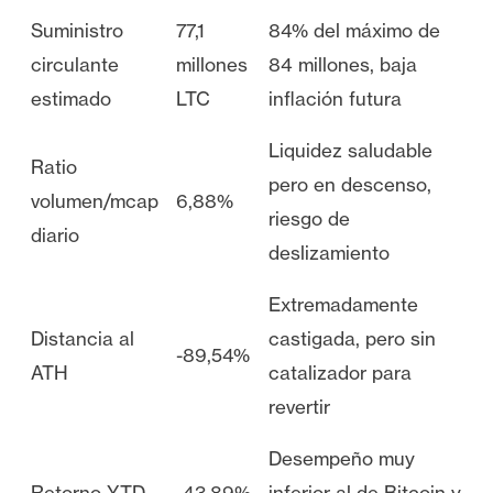
Suministro
77,1
84% del máximo de
circulante
millones
84 millones, baja
estimado
LTC
inflación futura
Liquidez saludable
Ratio
pero en descenso,
volumen/mcap
6,88%
riesgo de
diario
deslizamiento
Extremadamente
Distancia al
castigada, pero sin
-89,54%
ATH
catalizador para
revertir
Desempeño muy
Retorno YTD
-43,89%
inferior al de Bitcoin y