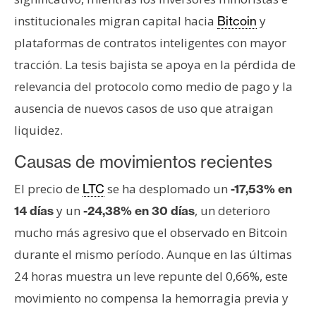
n
institucionales migran capital hacia
y
Bitcoin
t
plataformas de contratos inteligentes con mayor
a
c
tracción. La tesis bajista se apoya en la pérdida de
t
relevancia del protocolo como medio de pago y la
o
ausencia de nuevos casos de uso que atraigan
y
liquidez.
P
u
Causas de movimientos recientes
b
l
El precio de
se ha desplomado un
LTC
-17,53% en
i
y un
, un deterioro
14 días
-24,38% en 30 días
c
mucho más agresivo que el observado en Bitcoin
i
durante el mismo período. Aunque en las últimas
d
a
24 horas muestra un leve repunte del 0,66%, este
d
movimiento no compensa la hemorragia previa y