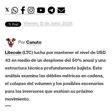
c
a
𝕏
d
o
Viernes, 12 de Junio, 2026
s
Por
Canuto
B
i
Litecoin
(LTC) lucha por mantener el nivel de USD
t
43 en medio de un desplome del 50% anual y una
c
o
estructura técnica profundamente bajista. Este
i
análisis examina las débiles métricas en cadena,
n
el colapso del volumen y los posibles escenarios
para los inversores que evalúan su próximo
E
movimiento.
t
***
h