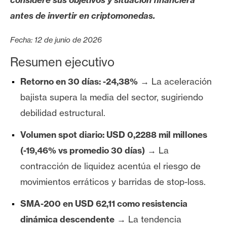
s
antes de invertir en criptomonedas.
N
Fecha: 12 de junio de 2026
o
Resumen ejecutivo
t
a
Retorno en 30 días: -24,38%
→ La aceleración
s
bajista supera la media del sector, sugiriendo
d
debilidad estructural.
e
P
Volumen spot diario: USD 0,2288 mil millones
r
(-19,46% vs promedio 30 días)
→ La
e
n
contracción de liquidez acentúa el riesgo de
s
movimientos erráticos y barridas de stop-loss.
a
SMA-200 en USD 62,11 como resistencia
dinámica descendente
→ La tendencia