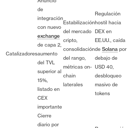
Anuncio
de
Regulación
integración
Estabilización
hostil hacia
con nuevo
del mercado
DEX en
exchange
cripto,
EE.UU., caída
de capa 2,
consolidación
de
Solana
por
Catalizadores
aumento
del rango,
debajo de
del TVL
métricas on-
USD 40,
superior al
chain
desbloqueo
15%,
laterales
masivo de
listado en
tokens
CEX
importante
Cierre
diario por