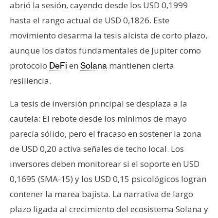
abrió la sesión, cayendo desde los USD 0,1999
n
t
hasta el rango actual de USD 0,1826. Este
a
movimiento desarma la tesis alcista de corto plazo,
c
aunque los datos fundamentales de Jupiter como
t
protocolo
en
mantienen cierta
DeFi
Solana
o
resiliencia.
y
P
La tesis de inversión principal se desplaza a la
u
b
cautela: El rebote desde los mínimos de mayo
l
parecía sólido, pero el fracaso en sostener la zona
i
de USD 0,20 activa señales de techo local. Los
c
inversores deben monitorear si el soporte en USD
i
d
0,1695 (SMA-15) y los USD 0,15 psicológicos logran
a
contener la marea bajista. La narrativa de largo
d
plazo ligada al crecimiento del ecosistema Solana y