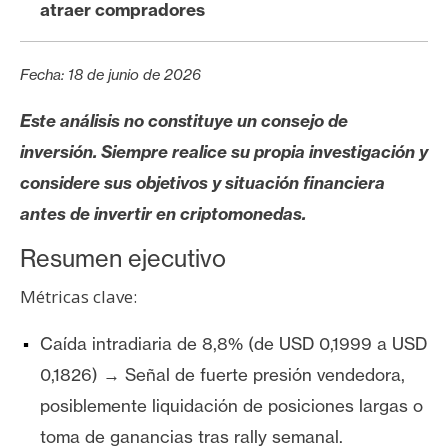
s
atraer compradores
Fecha: 18 de junio de 2026
N
o
Este análisis no constituye un consejo de
t
inversión. Siempre realice su propia investigación y
a
s
considere sus objetivos y situación financiera
d
antes de invertir en criptomonedas.
e
P
Resumen ejecutivo
r
Métricas clave:
e
n
Caída intradiaria de 8,8% (de USD 0,1999 a USD
s
0,1826) → Señal de fuerte presión vendedora,
a
posiblemente liquidación de posiciones largas o
toma de ganancias tras rally semanal.