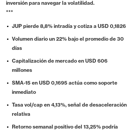
inversión para navegar la volatilidad.
e
***
r
e
JUP pierde 8,8% intradía y cotiza a USD 0,1826
u
m
Volumen diario un 22% bajo el promedio de 30
días
I
Capitalización de mercado en USD 606
A
millones
SMA-15 en USD 0,1695 actúa como soporte
A
n
inmediato
á
Tasa vol/cap en 4,13%, señal de desaceleración
l
i
relativa
s
Retorno semanal positivo del 13,25% podría
i