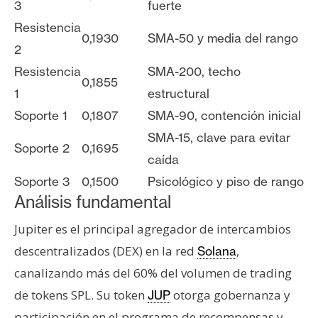
3
fuerte
Resistencia
0,1930
SMA-50 y media del rango
2
Resistencia
SMA-200, techo
0,1855
1
estructural
Soporte 1
0,1807
SMA-90, contención inicial
SMA-15, clave para evitar
Soporte 2
0,1695
caída
Soporte 3
0,1500
Psicológico y piso de rango
Análisis fundamental
Jupiter es el principal agregador de intercambios
descentralizados (DEX) en la red
,
Solana
canalizando más del 60% del volumen de trading
de tokens SPL. Su token
otorga gobernanza y
JUP
participación en el programa de recompensas y