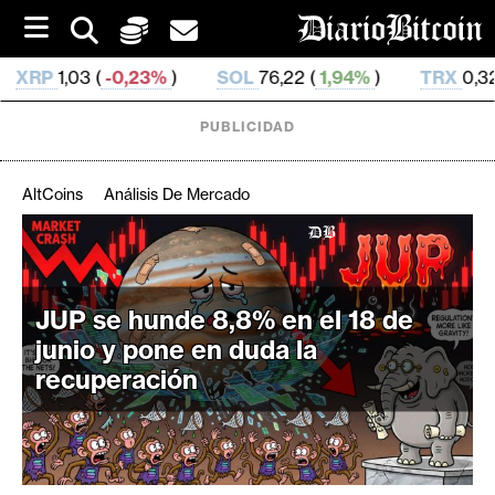
S
k
i
%
)
SOL
76,22 (
1,94%
)
TRX
0,329 381 (
0,58%
)
p
t
o
PUBLICIDAD
c
o
n
AltCoins
Análisis De Mercado
t
e
C
n
r
t
i
JUP se hunde 8,8% en el 18 de
p
junio y pone en duda la
t
recuperación
o
M
e
r