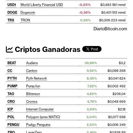
USD1
World Liberty Financial USD
-0,05%
$0,483 561 mmd
DOGE
Dogecoin
-0,36%
$0,401 513 mmd
TRX
TRON
0,58%
$0,309 223 mmd
DiarioBitcoin.com
Criptos Ganadoras
BEAT
Audiera
39,89%
$3,2
CC
Canton
9,92%
$0,098 268
PYTH
Pyth Network
8,45%
$0,041 824
PUMP
Pump.fun
7,92%
$0,002 492
TAO
Bittensor
4,82%
$206,04
CRO
Cronos
4,76%
$0,048 669
ICP
Internet Computer
3,94%
$2,18
POL
Polygon (prev. MATIC)
3,04%
$0,077 698
PENGU
Pudgy Penguins
2,53%
$0,006 349
ZRO
LayerZero
2,46%
$0,838 89