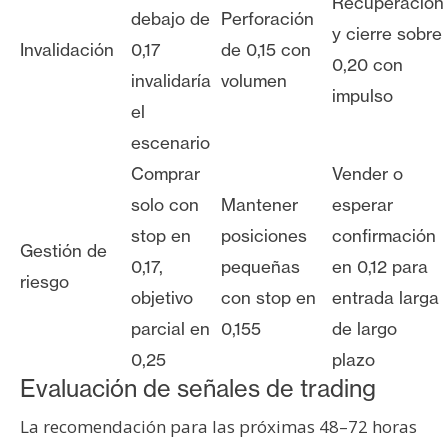
Recuperación
debajo de
Perforación
y cierre sobre
Invalidación
0,17
de 0,15 con
0,20 con
invalidaría
volumen
impulso
el
escenario
Comprar
Vender o
solo con
Mantener
esperar
stop en
posiciones
confirmación
Gestión de
0,17,
pequeñas
en 0,12 para
riesgo
objetivo
con stop en
entrada larga
parcial en
0,155
de largo
0,25
plazo
Evaluación de señales de trading
La recomendación para las próximas 48–72 horas