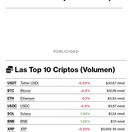
PUBLICIDAD
Las Top 10 Criptos (Volumen)
USDT
Tether USDt
-0,02%
$30,67 mmd
BTC
Bitcoin
-0,3%
$12,59 mmd
ETH
Ethereum
-0,1%
$3,93 mmd
USDC
USDC
-0,0%
$3,57 mmd
SOL
Solana
1,94%
$1,34 mmd
BNB
BNB
1,25%
$1,11 mmd
XRP
XRP
-0,23%
$0,666 59 mmd