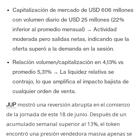
T
e
Capitalización de mercado de USD 606 millones
m
con volumen diario de USD 25 millones (22%
a
inferior al promedio mensual) → Actividad
s
moderada pero salidas netas, indicando que la
oferta superó a la demanda en la sesión.
R
e
Relación volumen/capitalización en 4,13% vs
c
promedio 5,31% → La liquidez relativa se
u
contrajo, lo que amplifica el impacto bajista de
r
cualquier orden de venta.
s
o
mostró una reversión abrupta en el comienzo
JUP
s
de la jornada de este 18 de junio. Después de un
acumulado semanal superior al 13%, el token
C
encontró una presión vendedora masiva apenas se
o