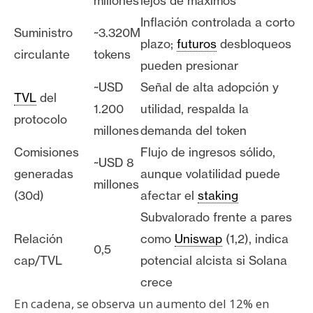
millones
lejos de máximos
Inflación controlada a corto
Suministro
~3.320M
plazo;
futuros
desbloqueos
circulante
tokens
pueden presionar
~USD
Señal de alta adopción y
TVL
del
1.200
utilidad, respalda la
protocolo
millones
demanda del token
Comisiones
Flujo de ingresos sólido,
~USD 8
generadas
aunque volatilidad puede
millones
(30d)
afectar el
staking
Subvalorado frente a pares
Relación
como
Uniswap
(1,2), indica
0,5
cap/TVL
potencial alcista si Solana
crece
En cadena, se observa un aumento del 12% en