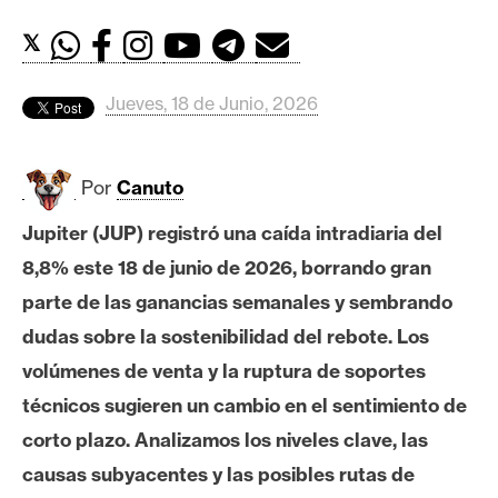
c
a
𝕏
d
o
Jueves, 18 de Junio, 2026
s
Por
Canuto
B
i
Jupiter (JUP) registró una caída intradiaria del
t
8,8% este 18 de junio de 2026, borrando gran
c
o
parte de las ganancias semanales y sembrando
i
dudas sobre la sostenibilidad del rebote. Los
n
volúmenes de venta y la ruptura de soportes
técnicos sugieren un cambio en el sentimiento de
E
corto plazo. Analizamos los niveles clave, las
t
causas subyacentes y las posibles rutas de
h