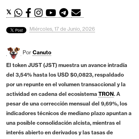
c
a
𝕏
d
o
Miércoles, 17 de Junio, 2026
s
Por
Canuto
B
i
El token JUST (JST) muestra un avance intradía
t
del 3,54% hasta los USD $0,0823, respaldado
c
o
por un repunte en el volumen transaccional y la
i
actividad en cadena del ecosistema
TRON
. A
n
pesar de una corrección mensual del 9,69%, los
indicadores técnicos de mediano plazo apuntan a
E
una posible consolidación alcista, mientras el
t
interés abierto en derivados y las tasas de
h