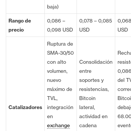
baja)
Rango de
0,086 –
0,078 – 0,085
0,068
precio
0,098 USD
USD
USD
Ruptura de
SMA-30/50
Rech
con alto
Consolidación
resis
volumen,
entre
0,086
nuevo
soportes y
del T
máximo de
resistencias,
corre
TVL,
Bitcoin
Bitco
Catalizadores
integración
lateral,
debaj
en
actividad en
68.0
exchange
cadena
event