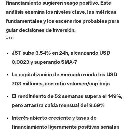
financiamiento sugieren sesgo positivo. Este
e
análisis examina los niveles clave, las métricas
r
e
fundamentales y los escenarios probables para
u
guiar decisiones de inversión.
m
***
JST sube 3.54% en 24h, alcanzando USD
I
A
0.0823 y superando SMA-7
La capitalización de mercado ronda los USD
A
703 millones, con ratio volumen/cap bajo
n
El rendimiento de 52 semanas supera el 149%,
á
l
pero arrastra caída mensual del 9.69%
i
Interés abierto creciente y tasas de
s
i
financiamiento ligeramente positivas señalan