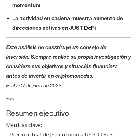
s
momentum
La actividad en cadena muestra aumento de
N
direcciones activas en JUST
DeFi
o
t
a
Este análisis no constituye un consejo de
s
inversión. Siempre realice su propia investigación y
d
considere sus objetivos y situación financiera
e
antes de invertir en criptomonedas.
P
r
Fecha: 17 de junio de 2026
e
***
n
s
Resumen ejecutivo
a
Métricas clave:
– Precio actual de JST en torno a USD 0,0823