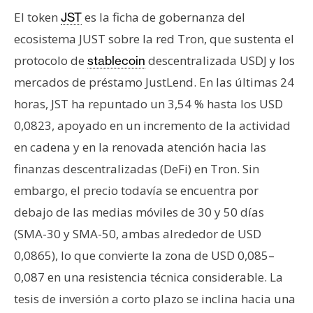
n
El token
es la ficha de gobernanza del
JST
t
ecosistema JUST sobre la red Tron, que sustenta el
a
protocolo de
descentralizada USDJ y los
stablecoin
c
t
mercados de préstamo JustLend. En las últimas 24
o
horas, JST ha repuntado un 3,54 % hasta los USD
y
0,0823, apoyado en un incremento de la actividad
P
en cadena y en la renovada atención hacia las
u
b
finanzas descentralizadas (DeFi) en Tron. Sin
l
embargo, el precio todavía se encuentra por
i
debajo de las medias móviles de 30 y 50 días
c
(SMA-30 y SMA-50, ambas alrededor de USD
i
0,0865), lo que convierte la zona de USD 0,085–
d
a
0,087 en una resistencia técnica considerable. La
d
tesis de inversión a corto plazo se inclina hacia una