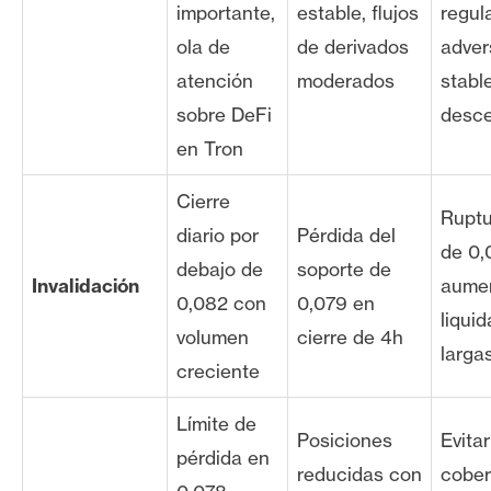
importante,
estable, flujos
regul
ola de
de derivados
adver
atención
moderados
stabl
sobre DeFi
desce
en Tron
Cierre
Ruptu
diario por
Pérdida del
de 0,
debajo de
soporte de
Invalidación
aume
0,082 con
0,079 en
liqui
volumen
cierre de 4h
larga
creciente
Límite de
Posiciones
Evitar
pérdida en
reducidas con
cober