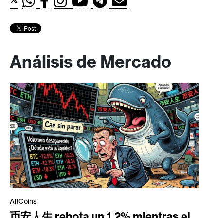
Análisis de Mercado
AltCoins
币安人生 rebota un 1,2% mientras el