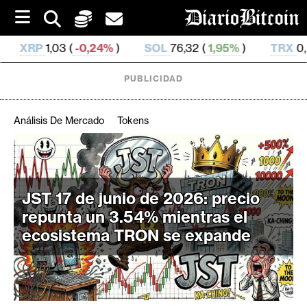
S
k
i
24%
)
SOL
76,32 (
1,95%
)
TRX
0,329 537 (
0,6%
)
p
t
o
PUBLICIDAD
c
o
n
Análisis De Mercado
Tokens
t
e
C
n
r
t
i
JST 17 de junio de 2026: precio
p
repunta un 3.54% mientras el
t
ecosistema TRON se expande
o
M
e
r