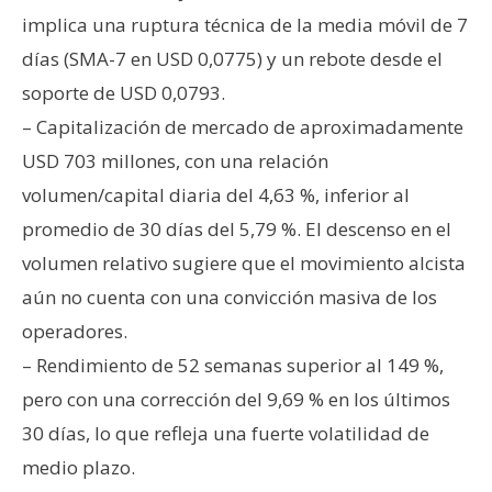
T
implica una ruptura técnica de la media móvil de 7
e
m
días (SMA-7 en USD 0,0775) y un rebote desde el
a
soporte de USD 0,0793.
s
– Capitalización de mercado de aproximadamente
USD 703 millones, con una relación
R
volumen/capital diaria del 4,63 %, inferior al
e
promedio de 30 días del 5,79 %. El descenso en el
c
volumen relativo sugiere que el movimiento alcista
u
r
aún no cuenta con una convicción masiva de los
s
operadores.
o
– Rendimiento de 52 semanas superior al 149 %,
s
pero con una corrección del 9,69 % en los últimos
30 días, lo que refleja una fuerte volatilidad de
C
medio plazo.
o