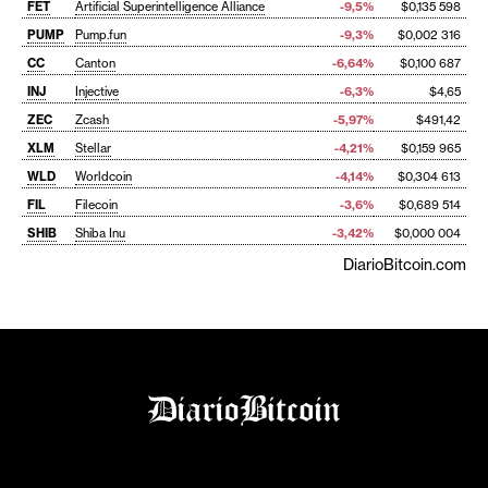
FET
Artificial Superintelligence Alliance
-9,5%
$0,135 598
PUMP
Pump.fun
-9,3%
$0,002 316
CC
Canton
-6,64%
$0,100 687
INJ
Injective
-6,3%
$4,65
ZEC
Zcash
-5,97%
$491,42
XLM
Stellar
-4,21%
$0,159 965
WLD
Worldcoin
-4,14%
$0,304 613
FIL
Filecoin
-3,6%
$0,689 514
SHIB
Shiba Inu
-3,42%
$0,000 004
DiarioBitcoin.com