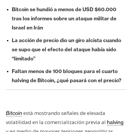
e
Bitcoin se hundió a menos de USD $60.000
r
tras los informes sobre un ataque militar de
e
u
Israel en Irán
m
La acción de precio dio un giro alcista cuando
se supo que el efecto del ataque había sido
I
“limitado”
A
Faltan menos de 100 bloques para el cuarto
halving de Bitcoin, ¿qué pasará con el precio?
A
n
á
l
i
está mostrando señales de elevada
Bitcoin
s
volatilidad en la comercialización previa al
halving
i
y en medio de mayores tensiones geopolíticas.