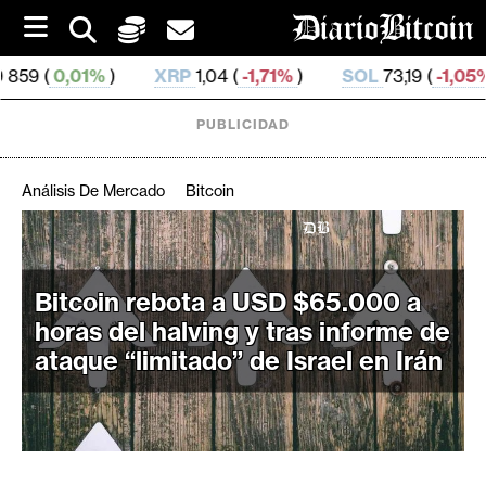
S
k
i
XRP
1,04 (
-1,71%
)
SOL
73,19 (
-1,05%
)
TRX
0,3
p
t
o
PUBLICIDAD
c
o
n
Análisis De Mercado
Bitcoin
t
e
C
n
r
t
Bitcoin rebota a USD $65.000 a
i
p
horas del halving y tras informe de
t
ataque “limitado” de Israel en Irán
o
M
e
r