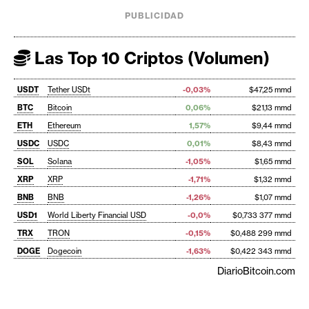
PUBLICIDAD
Las Top 10 Criptos (Volumen)
USDT
Tether USDt
-0,03%
$47,25 mmd
BTC
Bitcoin
0,06%
$21,13 mmd
ETH
Ethereum
1,57%
$9,44 mmd
USDC
USDC
0,01%
$8,43 mmd
SOL
Solana
-1,05%
$1,65 mmd
XRP
XRP
-1,71%
$1,32 mmd
BNB
BNB
-1,26%
$1,07 mmd
USD1
World Liberty Financial USD
-0,0%
$0,733 377 mmd
TRX
TRON
-0,15%
$0,488 299 mmd
DOGE
Dogecoin
-1,63%
$0,422 343 mmd
DiarioBitcoin.com