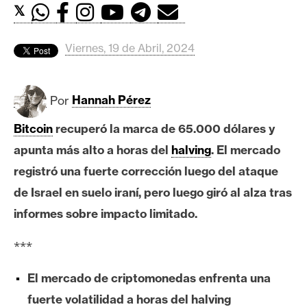
c
𝕏
a
d
Viernes, 19 de Abril, 2024
o
s
Por
Hannah Pérez
B
Bitcoin
recuperó la marca de 65.000 dólares y
i
apunta más alto a horas del
halving
. El mercado
t
c
registró una fuerte corrección luego del ataque
o
de Israel en suelo iraní, pero luego giró al alza tras
i
informes sobre impacto limitado.
n
***
E
El mercado de criptomonedas enfrenta una
t
fuerte volatilidad a horas del halving
h