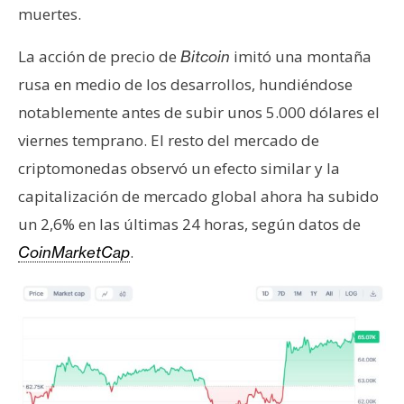
T
muertes.
e
m
La acción de precio de
imitó una montaña
Bitcoin
a
rusa en medio de los desarrollos, hundiéndose
s
notablemente antes de subir unos 5.000 dólares el
viernes temprano. El resto del mercado de
R
criptomonedas observó un efecto similar y la
e
capitalización de mercado global ahora ha subido
c
u
un 2,6% en las últimas 24 horas, según datos de
r
.
CoinMarketCap
s
o
s
C
o