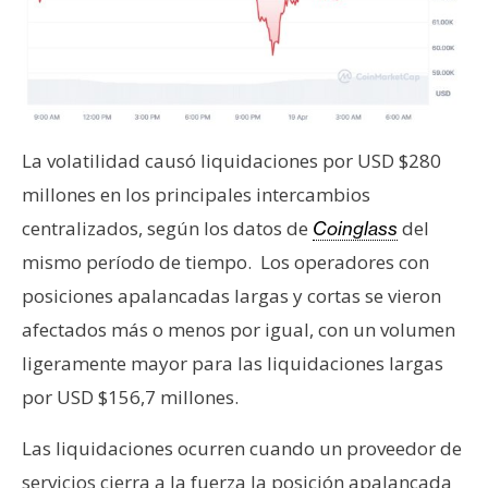
n
t
a
c
t
o
La volatilidad causó liquidaciones por USD $280
y
millones en los principales intercambios
P
centralizados, según los datos de
del
Coinglass
u
mismo período de tiempo. Los operadores con
b
l
posiciones apalancadas largas y cortas se vieron
i
afectados más o menos por igual, con un volumen
c
ligeramente mayor para las liquidaciones largas
i
por USD $156,7 millones.
d
a
Las liquidaciones ocurren cuando un proveedor de
d
servicios cierra a la fuerza la posición apalancada