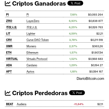
Criptos Ganadoras
PI
Pi
7,18%
$0,093 264
ZRO
LayerZero
6,93%
$0,838 877
币安人生
币安人生
6,25%
$0,526 763
LIT
Lighter
4,59%
$2,21
CRV
Curve DAO Token
3,78%
$0,211 519
XMR
Monero
2,57%
$363,26
ETH
Ethereum
1,57%
$1.907,54
VIRTUAL
Virtuals Protocol
1,52%
$0,568 683
ADA
Cardano
1,29%
$0,194 27
APT
Aptos
1,18%
$0,594 167
DiarioBitcoin.com
Criptos Perdedoras
BEAT
Audiera
-11,64%
$2,11