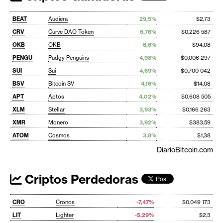
BEAT
Audiera
29,5%
$2,73
CRV
Curve DAO Token
6,76%
$0,226 587
OKB
OKB
6,6%
$94,08
PENGU
Pudgy Penguins
4,98%
$0,006 297
SUI
Sui
4,69%
$0,700 042
BSV
Bitcoin SV
4,16%
$14,08
APT
Aptos
4,02%
$0,608 505
XLM
Stellar
3,93%
$0,166 263
XMR
Monero
3,92%
$383,59
ATOM
Cosmos
3,8%
$1,38
DiarioBitcoin.com
Criptos Perdedoras
CRO
Cronos
-7,47%
$0,049 173
LIT
Lighter
-5,29%
$2,3