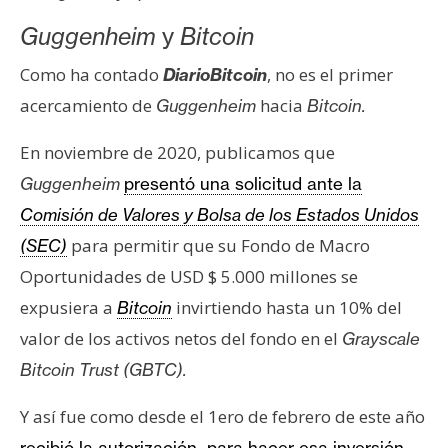
n
Guggenheim
y
Bitcoin
t
a
Como ha contado
, no es el primer
DiarioBitcoin
c
acercamiento de
hacia
Guggenheim
Bitcoin.
t
o
En noviembre de 2020, publicamos que
y
Guggenheim
presentó una solicitud ante la
P
Comisión de Valores y Bolsa de los Estados Unidos
u
b
para permitir que su Fondo de Macro
(SEC)
l
Oportunidades de USD $ 5.000 millones se
i
expusiera a
invirtiendo hasta un 10% del
Bitcoin
c
valor de los activos netos del fondo en el
Grayscale
i
d
Bitcoin Trust (GBTC).
a
d
Y así fue como desde el 1ero de febrero de este año
.
recibió la autorización para hacer esa inversión