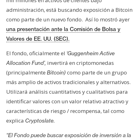
mil millones en activos de clientes bajo
e
administración, está buscando exposición a Bitcoin
r
como parte de un nuevo fondo. Así lo mostró ayer
e
u
una presentación ante la Comisión de Bolsa y
m
Valores de EE. UU. (SEC).
El fondo, oficialmente el
‘Guggenheim Active
I
invertirá en criptomonedas
Allocation Fund’,
A
(principalmente
como parte de un grupo
Bitcoin)
más amplio de activos tradicionales y alternativos.
A
Utilizará análisis cuantitativos y cualitativos para
n
identificar valores con un valor relativo atractivo y
á
l
características de riesgo / recompensa, tal como
i
explica
Cryptoslate.
s
i
“El Fondo puede buscar exposición de inversión a la