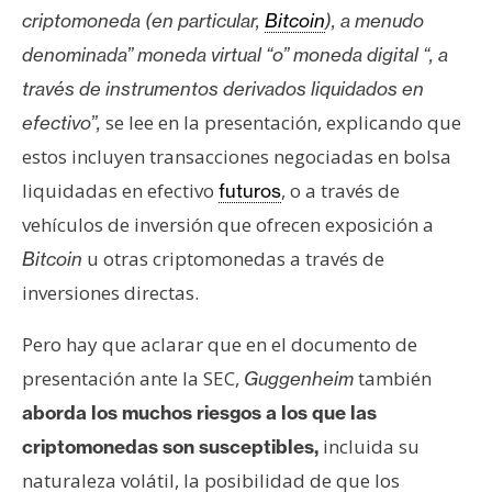
s
criptomoneda (en particular,
Bitcoin
), a menudo
denominada” moneda virtual “o” moneda digital “, a
N
través de instrumentos derivados liquidados en
o
se lee en la presentación, explicando que
efectivo”,
t
estos incluyen transacciones negociadas en bolsa
a
liquidadas en efectivo
, o a través de
futuros
s
d
vehículos de inversión que ofrecen exposición a
e
u otras criptomonedas a través de
Bitcoin
P
inversiones directas.
r
e
Pero hay que aclarar que en el documento de
n
presentación ante la SEC,
también
Guggenheim
s
aborda los muchos riesgos a los que las
a
incluida su
criptomonedas son susceptibles,
naturaleza volátil, la posibilidad de que los