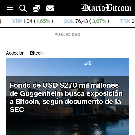
S
k
i
4 (
1,65%
)
SOL
76,43 (
3,67%
)
TRX
0,328 526 (
0,
p
t
o
PUBLICIDAD
c
o
n
Adopción
Bitcoin
t
e
C
n
r
t
i
Fondo de USD $270 mil millones
p
de Guggenheim busca exposición
t
a Bitcoin, según documento de la
o
SEC
M
e
r