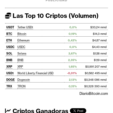
PUBLICIDAD
Las Top 10 Criptos (Volumen)
USDT
Tether USDt
0,0%
$33,24 mmd
BTC
Bitcoin
0,19%
$14,3 mmd
ETH
Ethereum
0,43%
$4,87 mmd
USDC
USDC
0,0%
$4,43 mmd
SOL
Solana
3,67%
$1,58 mmd
BNB
BNB
2,35%
$1,19 mmd
XRP
XRP
1,65%
$0,991 207 mmd
USD1
World Liberty Financial USD
-0,01%
$0,582 495 mmd
DOGE
Dogecoin
2,13%
$0,348 096 mmd
TRX
TRON
0,15%
$0,328 393 mmd
DiarioBitcoin.com
Criptos Ganadoras