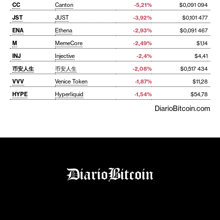
CC
Canton
-5,21%
$0,091 094
JST
JUST
-3,92%
$0,101 477
ENA
Ethena
-2,93%
$0,091 467
M
MemeCore
-2,49%
$1,14
INJ
Injective
-2,4%
$4,41
币安人生
币安人生
-2,08%
$0,517 434
VVV
Venice Token
-1,87%
$11,28
HYPE
Hyperliquid
-1,54%
$54,78
DiarioBitcoin.com