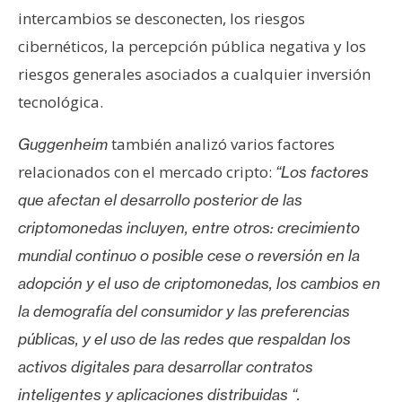
T
intercambios se desconecten, los riesgos
e
m
cibernéticos, la percepción pública negativa y los
a
riesgos generales asociados a cualquier inversión
s
tecnológica.
también analizó varios factores
Guggenheim
R
relacionados con el mercado cripto:
“Los factores
e
c
que afectan el desarrollo posterior de las
u
criptomonedas incluyen, entre otros: crecimiento
r
mundial continuo o posible cese o reversión en la
s
adopción y el uso de criptomonedas, los cambios en
o
s
la demografía del consumidor y las preferencias
públicas, y el uso de las redes que respaldan los
activos digitales para desarrollar contratos
C
o
inteligentes y aplicaciones distribuidas “.