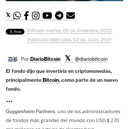
c
a
𝕏
d
o
s
Editado martes, 06 de diciembre, 2022
Publicado Miércoles, 02 de Junio, 2021
B
i
𝕏
Por
DiarioBitcoin
@diariobitcoin
t
c
El fondo dijo que invertiría en criptomonedas,
o
principalmente
Bitcoin
, como parte de un nuevo
i
fondo.
n
***
, uno de los administradores
Guggenheim Partners
E
t
de fondos más grandes del mundo con USD $ 270
h