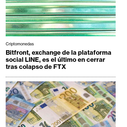
T
e
m
a
s
Criptomonedas
R
Bitfront, exchange de la plataforma
e
social LINE, es el último en cerrar
c
tras colapso de FTX
u
r
s
o
s
C
o