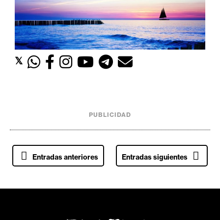
𝕏
PUBLICIDAD
N
Entradas anteriores
Entradas siguientes
a
v
e
g