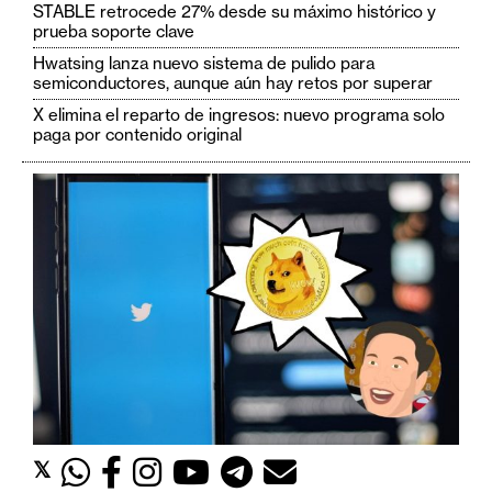
c
STABLE retrocede 27% desde su máximo histórico y
a
prueba soporte clave
d
Hwatsing lanza nuevo sistema de pulido para
o
semiconductores, aunque aún hay retos por superar
s
X elimina el reparto de ingresos: nuevo programa solo
paga por contenido original
B
i
t
c
o
i
n
E
t
𝕏
h