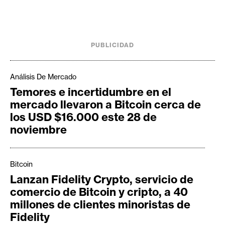
e
r
e
u
PUBLICIDAD
m
Análisis De Mercado
Temores e incertidumbre en el
I
mercado llevaron a Bitcoin cerca de
A
los USD $16.000 este 28 de
noviembre
A
n
Bitcoin
á
Lanzan Fidelity Crypto, servicio de
l
comercio de Bitcoin y cripto, a 40
i
millones de clientes minoristas de
s
Fidelity
i