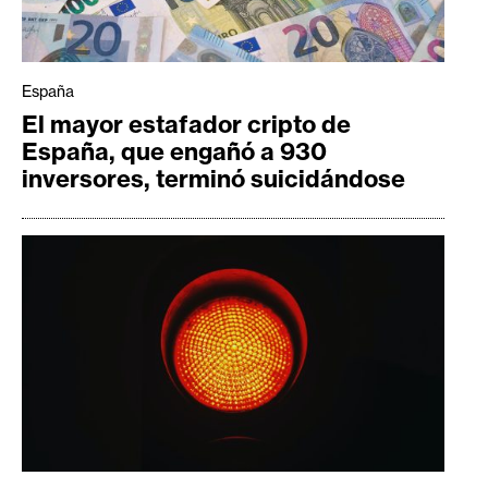
n
t
a
España
c
El mayor estafador cripto de
t
España, que engañó a 930
o
inversores, terminó suicidándose
y
P
u
b
l
i
c
i
d
a
d