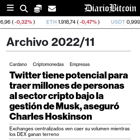
S
k
i
H
1.918,74 (
-0,47%
)
USDT
0,999 396 (
0,0%
)
BNB
5
p
t
o
Archivo 2022/11
c
o
n
t
Cardano
Criptomonedas
Empresas
e
C
n
Twitter tiene potencial para
r
t
traer millones de personas
i
al sector cripto bajo la
p
t
gestión de Musk, aseguró
o
Charles Hoskinson
M
e
Exchanges centralizados ven caer su volumen mientras
r
los DEX ganan terreno