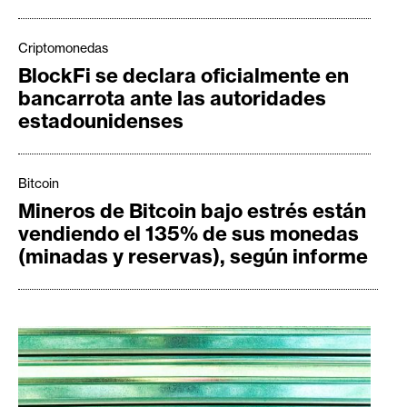
s
Criptomonedas
N
BlockFi se declara oficialmente en
o
bancarrota ante las autoridades
t
estadounidenses
a
s
d
Bitcoin
e
Mineros de Bitcoin bajo estrés están
P
vendiendo el 135% de sus monedas
r
(minadas y reservas), según informe
e
n
s
a