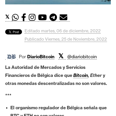
c
a
d
𝕏
o
s
Editado martes, 06 de diciembre, 2022
Publicado Viernes, 25 de Noviembre, 2022
B
i
𝕏
Por
DiarioBitcoin
@diariobitcoin
t
c
La Autoridad de Mercados y Servicios
o
Financieros de Bélgica dice que
Bitcoin
, Ether
y
i
n
otras monedas descentralizadas no son valores.
***
E
t
El organismo regulador de Bélgica señala que
h
BTC y ETH no son valores