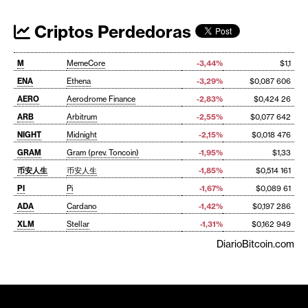
Criptos Perdedoras
M
MemeCore
-3,44%
$1,1
ENA
Ethena
-3,29%
$0,087 606
AERO
Aerodrome Finance
-2,83%
$0,424 26
ARB
Arbitrum
-2,55%
$0,077 642
NIGHT
Midnight
-2,15%
$0,018 476
GRAM
Gram (prev. Toncoin)
-1,95%
$1,33
币安人生
币安人生
-1,85%
$0,514 161
PI
Pi
-1,67%
$0,089 61
ADA
Cardano
-1,42%
$0,197 286
XLM
Stellar
-1,31%
$0,162 949
DiarioBitcoin.com