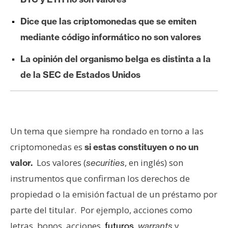
e
Dice que las criptomonedas que se emiten
r
e
mediante código informático no son valores
u
La opinión del organismo belga es distinta a la
m
de la SEC de Estados Unidos
I
A
Un tema que siempre ha rondado en torno a las
A
criptomonedas es
si estas constituyen o no un
n
Los valores (
, en inglés) son
valor.
securities
á
instrumentos que confirman los derechos de
l
propiedad o la emisión factual de un préstamo por
i
s
parte del titular. Por ejemplo, acciones como
i
letras, bonos, acciones,
,
y
futuros
warrants