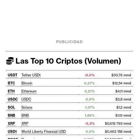
PUBLICIDAD
Las Top 10 Criptos (Volumen)
USDT
Tether USDt
-0,0%
$30,76 mmd
BTC
Bitcoin
0,27%
$12,54 mmd
ETH
Ethereum
0,21%
$4,11 mmd
USDC
USDC
0,0%
$3,8 mmd
SOL
Solana
1,37%
$1,2 mmd
BNB
BNB
1,85%
$1,13 mmd
XRP
XRP
-0,3%
$0,619 793 mmd
USD1
World Liberty Financial USD
0,0%
$0,463 158 mmd