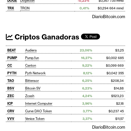
DOGE
Dogecoin
-0,23%
$0,367 735 mmd
TRX
TRON
0,41%
$0,294 664 mmd
DiarioBitcoin.com
Criptos Ganadoras
BEAT
Audiera
23,06%
$3,25
PUMP
Pump.fun
16,27%
$0,002 685
CC
Canton
9,22%
$0,099 669
PYTH
Pyth Network
8,12%
$0,042 355
TAO
Bittensor
6,25%
$208,34
BSV
Bitcoin SV
6,23%
$14,88
ZEC
Zcash
4,24%
$523,23
ICP
Internet Computer
3,96%
$2,18
CRV
Curve DAO Token
3,77%
$0,237 45
VVV
Venice Token
3,37%
$11,57
DiarioBitcoin.com