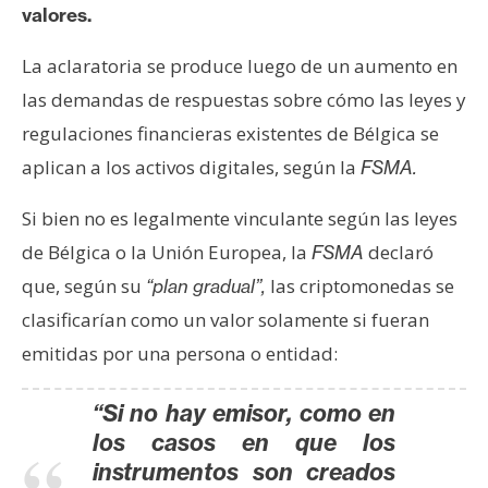
T
valores.
e
m
La aclaratoria se produce luego de un aumento en
a
las demandas de respuestas sobre cómo las leyes y
s
regulaciones financieras existentes de Bélgica se
aplican a los activos digitales, según la
FSMA.
R
e
Si bien no es legalmente vinculante según las leyes
c
de Bélgica o la Unión Europea, la
declaró
FSMA
u
que, según su
las criptomonedas se
“plan gradual”,
r
clasificarían como un valor solamente si fueran
s
o
emitidas por una persona o entidad:
s
“Si no hay emisor, como en
los casos en que los
C
instrumentos son creados
o