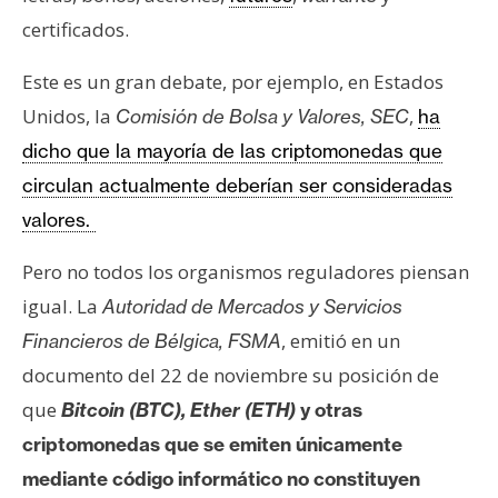
s
certificados.
Este es un gran debate, por ejemplo, en Estados
N
o
Unidos, la
,
Comisión de Bolsa y Valores, SEC
ha
t
dicho que la mayoría de las criptomonedas que
a
circulan actualmente deberían ser consideradas
s
valores.
d
e
Pero no todos los organismos reguladores piensan
P
igual. La
Autoridad de Mercados y Servicios
r
e
, emitió en un
Financieros de Bélgica, FSMA
n
documento del 22 de noviembre su posición de
s
que
Bitcoin (BTC), Ether (ETH)
y otras
a
criptomonedas que se emiten únicamente
mediante código informático no constituyen