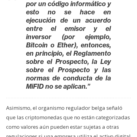
por un código informático y
n
esto no se hace en
t
ejecución de un acuerdo
a
c
entre el emisor y el
t
inversor (por ejemplo,
o
Bitcoin o Ether), entonces,
y
en principio, el Reglamento
P
sobre el Prospecto, la Ley
u
sobre el Prospecto y las
b
normas de conducta de la
l
MiFID no se aplican.”
i
c
i
Asimismo, el organismo regulador belga señaló
d
que las criptomonedas que no están categorizadas
a
como valores aún pueden estar sujetas a otras
d
regulaciones si una empresa utiliza el activo digital