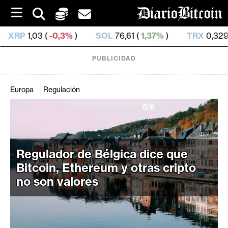
S
k
i
,3%
)
SOL
76,61 (
1,37%
)
TRX
0,329 909 (
0,41%
)
p
t
o
PUBLICIDAD
c
o
n
Europa
Regulación
t
e
C
n
r
t
i
Regulador de Bélgica dice que
p
t
Bitcoin, Ethereum y otras cripto
o
no son valores
M
e
r