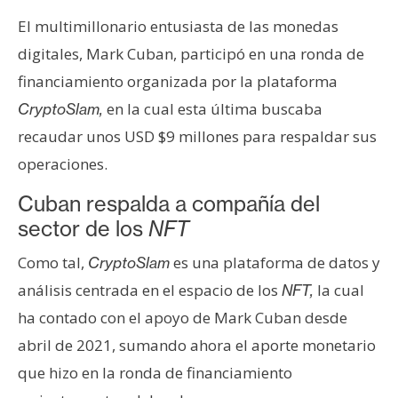
e
El multimillonario entusiasta de las monedas
r
digitales, Mark Cuban, participó en una ronda de
e
financiamiento organizada por la plataforma
u
m
en la cual esta última buscaba
CryptoSlam,
recaudar unos USD $9 millones para respaldar sus
operaciones.
I
A
Cuban respalda a compañía del
sector de los
NFT
A
Como tal,
es una plataforma de datos y
CryptoSlam
n
análisis centrada en el espacio de los
la cual
NFT,
á
l
ha contado con el apoyo de Mark Cuban desde
i
abril de 2021, sumando ahora el aporte monetario
s
que hizo en la ronda de financiamiento
i