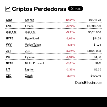
Criptos Perdedoras
CRO
Cronos
-10,51%
$0,047 73
ENA
Ethena
-6,72%
$0,090 729
币安人生
币安人生
-5,21%
$0,511 906
HYPE
Hyperliquid
-3,68%
$54,59
VVV
Venice Token
-3,16%
$11,24
JST
JUST
-3,04%
$0,102 003
INJ
Injective
-2,94%
$4,38
NEAR
NEAR Protocol
-2,81%
$1,61
LIT
Lighter
-2,37%
$2,35
ZEC
Zcash
-2,14%
$499,46
DiarioBitcoin.com