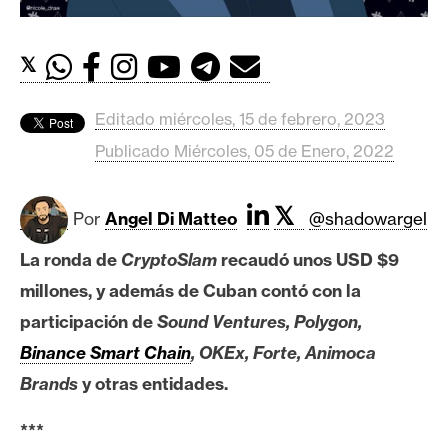
c
a
d
𝕏
o
s
Editado miércoles, 15 de febrero, 2023
Publicado Miércoles, 05 de Enero, 2022
B
i
𝕏
Por
Angel Di Matteo
@shadowargel
t
c
La ronda de
CryptoSlam
recaudó unos USD $9
o
millones, y además de Cuban contó con la
i
n
participación de
Sound Ventures, Polygon,
Binance Smart Chain
, OKEx, Forte,
Animoca
Brands
y otras entidades.
E
t
***
h