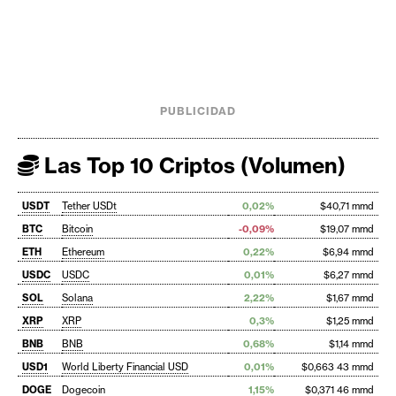
PUBLICIDAD
Las Top 10 Criptos (Volumen)
USDT
Tether USDt
0,02%
$40,71 mmd
BTC
Bitcoin
-0,09%
$19,07 mmd
ETH
Ethereum
0,22%
$6,94 mmd
USDC
USDC
0,01%
$6,27 mmd
SOL
Solana
2,22%
$1,67 mmd
XRP
XRP
0,3%
$1,25 mmd
BNB
BNB
0,68%
$1,14 mmd
USD1
World Liberty Financial USD
0,01%
$0,663 43 mmd
DOGE
Dogecoin
1,15%
$0,371 46 mmd