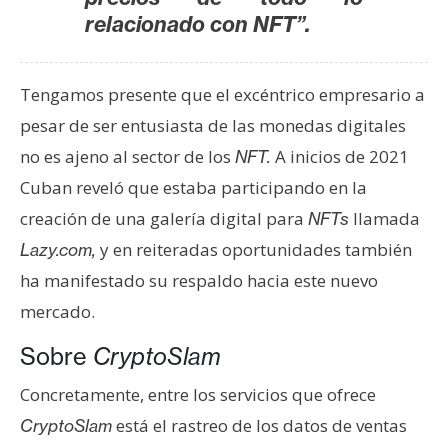
T
relacionado con NFT”.
e
m
a
Tengamos presente que el excéntrico empresario a
s
pesar de ser entusiasta de las monedas digitales
no es ajeno al sector de los
A inicios de 2021
NFT.
R
Cuban reveló que estaba participando en la
e
creación de una galería digital para
llamada
c
NFTs
u
y en reiteradas oportunidades también
Lazy.com,
r
ha manifestado su respaldo hacia este nuevo
s
mercado.
o
s
Sobre
CryptoSlam
Concretamente, entre los servicios que ofrece
C
está el rastreo de los datos de ventas
CryptoSlam
o