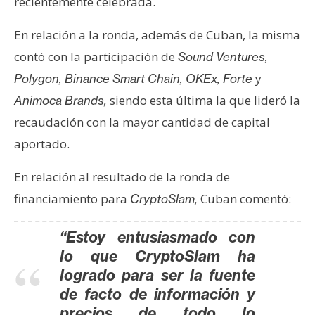
recientemente celebrada.
s
En relación a la ronda, además de Cuban, la misma
N
contó con la participación de
Sound Ventures,
o
y
Polygon, Binance Smart Chain, OKEx, Forte
t
siendo esta última la que lideró la
Animoca Brands,
a
recaudación con la mayor cantidad de capital
s
d
aportado.
e
En relación al resultado de la ronda de
P
r
financiamiento para
Cuban comentó:
CryptoSlam,
e
n
“Estoy entusiasmado con
s
lo que CryptoSlam ha
a
logrado para ser la fuente
de facto de información y
precios de todo lo