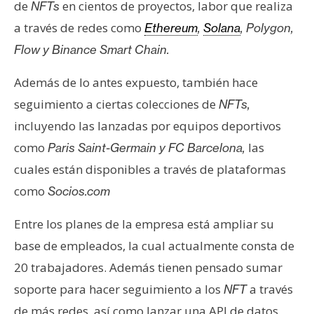
de
en cientos de proyectos, labor que realiza
NFTs
n
a través de redes como
Ethereum
,
Solana
, Polygon,
t
a
Flow y Binance Smart Chain.
c
t
Además de lo antes expuesto, también hace
o
seguimiento a ciertas colecciones de
NFTs,
y
incluyendo las lanzadas por equipos deportivos
P
como
las
Paris Saint-Germain y FC Barcelona,
u
b
cuales están disponibles a través de plataformas
l
como
Socios.com
i
c
Entre los planes de la empresa está ampliar su
i
base de empleados, la cual actualmente consta de
d
20 trabajadores. Además tienen pensado sumar
a
soporte para hacer seguimiento a los
a través
NFT
d
de más redes, así como lanzar una API de datos