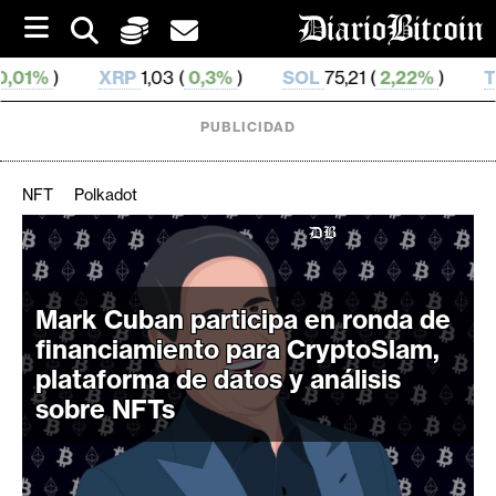
S
k
i
XRP
1,03 (
0,3%
)
SOL
75,21 (
2,22%
)
TRX
0,328 752
p
t
o
PUBLICIDAD
c
o
n
NFT
Polkadot
t
e
C
n
r
t
i
Mark Cuban participa en ronda de
p
financiamiento para CryptoSlam,
t
plataforma de datos y análisis
o
sobre NFTs
M
e
r