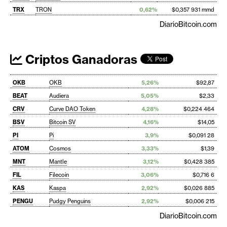
TRX
TRON
0,62%
$0,357 931 mmd
DiarioBitcoin.com
Criptos Ganadoras
OKB
OKB
5,26%
$92,87
BEAT
Audiera
5,05%
$2,33
CRV
Curve DAO Token
4,28%
$0,224 464
BSV
Bitcoin SV
4,16%
$14,05
PI
Pi
3,9%
$0,091 28
ATOM
Cosmos
3,33%
$1,39
MNT
Mantle
3,12%
$0,428 385
FIL
Filecoin
3,06%
$0,716 6
KAS
Kaspa
2,92%
$0,026 885
PENGU
Pudgy Penguins
2,92%
$0,006 215
DiarioBitcoin.com