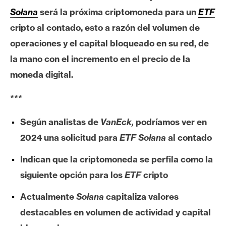
c
Solana
será la próxima criptomoneda para un
ETF
a
d
cripto al contado, esto a razón del volumen de
o
operaciones y el capital bloqueado en su red, de
s
la mano con el incremento en el precio de la
moneda digital.
B
***
i
t
Según analistas de
VanEck,
podríamos ver en
c
o
2024 una solicitud para
ETF Solana
al contado
i
Indican que la criptomoneda se perfila como la
n
siguiente opción para los
ETF
cripto
Actualmente
Solana
capitaliza valores
E
t
destacables en volumen de actividad y capital
h