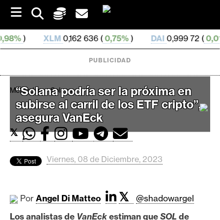
S
k
i
p
XLM
0,162 636 (
0,75%
)
DAI
0,999 72 (
0,01%
)
B
t
o
PUBLICIDAD
c
o
n
“Solana podría ser la próxima en
Mercados
Solana
t
subirse al carril de los ETF cripto”,
e
C
n
asegura VanEck
r
t
𝕏
i
p
t
Viernes, 08 de Diciembre, 2023
o
M
𝕏
e
Por
Angel Di Matteo
@shadowargel
r
Los analistas de
VanEck
estiman que
SOL
de