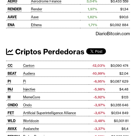
AERO
Aerodrome Finance
3,04%
$0,433 559
RENDER
Render
1,97%
$1,34
AAVE
Aave
1,82%
$90,6
ENA
Ethena
1,71%
$0,092 884
DiarioBitcoin.com
Criptos Perdedoras
CC
Canton
-12,03%
$0,090 474
BEAT
Audiera
-10,99%
$2,04
PI
Pi
-6,95%
$0,087 629
INJ
Injective
-5,98%
$4,48
M
MemeCore
-5,92%
$1,13
ONDO
Ondo
-3,97%
$0,355 646
FET
Artificial Superintelligence Alliance
-3,67%
$0,134 849
WLD
Worldcoin
-3,48%
$0,301 81
AVAX
Avalanche
-3,37%
$6,4