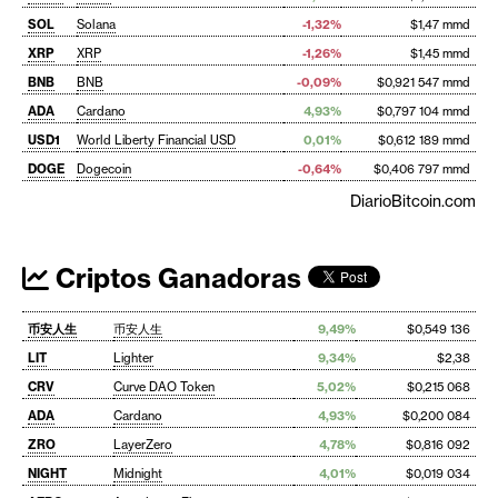
SOL
Solana
-1,32%
$1,47 mmd
XRP
XRP
-1,26%
$1,45 mmd
BNB
BNB
-0,09%
$0,921 547 mmd
ADA
Cardano
4,93%
$0,797 104 mmd
USD1
World Liberty Financial USD
0,01%
$0,612 189 mmd
DOGE
Dogecoin
-0,64%
$0,406 797 mmd
DiarioBitcoin.com
Criptos Ganadoras
币安人生
币安人生
9,49%
$0,549 136
LIT
Lighter
9,34%
$2,38
CRV
Curve DAO Token
5,02%
$0,215 068
ADA
Cardano
4,93%
$0,200 084
ZRO
LayerZero
4,78%
$0,816 092
NIGHT
Midnight
4,01%
$0,019 034