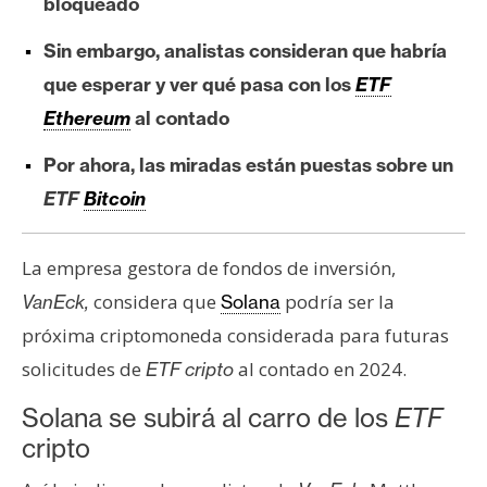
bloqueado
e
r
Sin embargo, analistas consideran que habría
e
que esperar y ver qué pasa con los
ETF
u
Ethereum
al contado
m
Por ahora, las miradas están puestas sobre un
ETF
Bitcoin
I
A
La empresa gestora de fondos de inversión,
considera que
podría ser la
VanEck,
Solana
A
n
próxima criptomoneda considerada para futuras
á
solicitudes de
al contado en 2024.
ETF cripto
l
Solana se subirá al carro de los
ETF
i
s
cripto
i