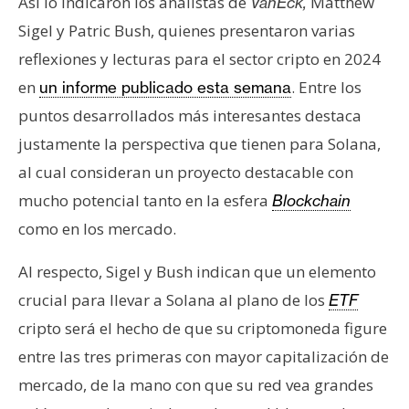
Así lo indicaron los analistas de
Matthew
VanEck,
s
Sigel y Patric Bush, quienes presentaron varias
reflexiones y lecturas para el sector cripto en 2024
N
en
. Entre los
un informe publicado esta semana
o
puntos desarrollados más interesantes destaca
t
a
justamente la perspectiva que tienen para Solana,
s
al cual consideran un proyecto destacable con
d
mucho potencial tanto en la esfera
Blockchain
e
como en los mercado.
P
r
Al respecto, Sigel y Bush indican que un elemento
e
crucial para llevar a Solana al plano de los
n
ETF
s
cripto será el hecho de que su criptomoneda figure
a
entre las tres primeras con mayor capitalización de
mercado, de la mano con que su red vea grandes