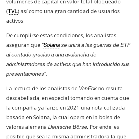
T
volúmenes de capital en valor total bloqueado
e
(
) así como una gran cantidad de usuarios
TVL
m
activos.
a
s
De cumplirse estas condiciones, los analistas
aseguran que
“
Solana
se unirá a las guerras de ETF
R
al contado gracias a una avalancha de
e
administradores de activos que han introducido sus
c
.
presentaciones”
u
r
La lectura de los analistas de
no resulta
VanEck
s
descabellada, en especial tomando en cuenta que
o
s
la compañía ya lanzó en 2021 una nota cotizada
basada en Solana, la cual opera en la bolsa de
valores alemana
Por ende, es
Deutsche Börse.
C
posible que sea la misma administradora la que
o