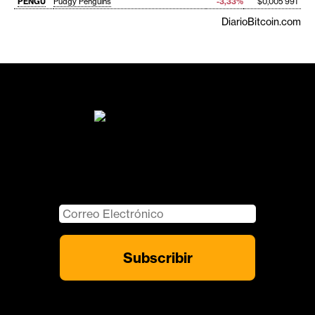
PENGU
Pudgy Penguins
-3,33%
$0,005 991
DiarioBitcoin.com