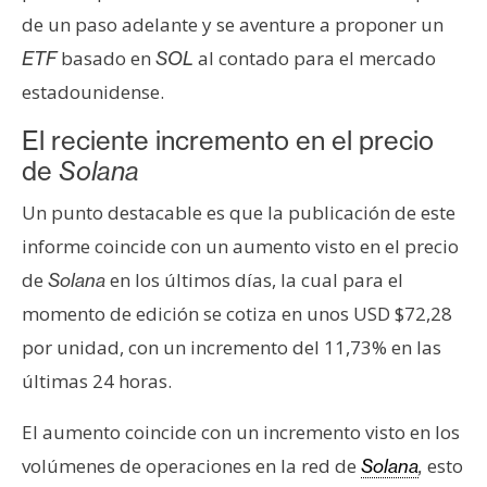
n
de un paso adelante y se aventure a proponer un
t
basado en
al contado para el mercado
ETF
SOL
a
estadounidense.
c
t
El reciente incremento en el precio
o
de
Solana
y
P
Un punto destacable es que la publicación de este
u
informe coincide con un aumento visto en el precio
b
de
en los últimos días, la cual para el
Solana
l
momento de edición se cotiza en unos USD $72,28
i
c
por unidad, con un incremento del 11,73% en las
i
últimas 24 horas.
d
a
El aumento coincide con un incremento visto en los
d
volúmenes de operaciones en la red de
esto
Solana
,