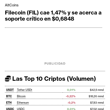
AltCoins
Filecoin (FIL) cae 1,47% y se acerca a
soporte crítico en $0,6848
PUBLICIDAD
Las Top 10 Criptos (Volumen)
USDT
Tether USDt
0,01%
$42,5 mmd
BTC
Bitcoin
-0,22%
$18,26 mmd
ETH
Ethereum
-0,2%
$7,83 mmd
USDC
USDC
0,01%
$7,02 mmd