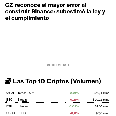
CZ reconoce el mayor error al
construir Binance: subestimó la ley y
el cumplimiento
PUBLICIDAD
Las Top 10 Criptos (Volumen)
USDT
Tether USDt
0,01%
$46,14 mmd
BTC
Bitcoin
-0,21%
$20,22 mmd
ETH
Ethereum
0,09%
$9,05 mmd
USDC
USDC
-0,0%
$8,18 mmd