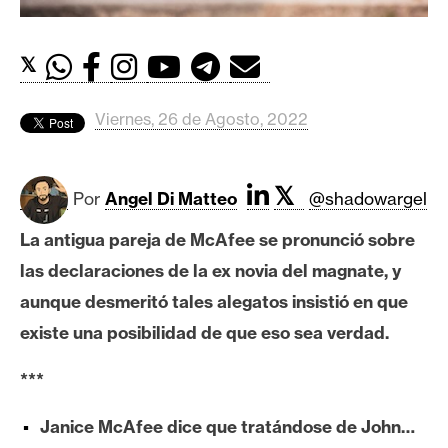
c
a
d
𝕏
o
s
Viernes, 26 de Agosto, 2022
B
𝕏
i
Por
Angel Di Matteo
@shadowargel
t
La antigua pareja de McAfee se pronunció sobre
c
o
las declaraciones de la ex novia del magnate, y
i
aunque desmeritó tales alegatos insistió en que
n
existe una posibilidad de que eso sea verdad.
***
E
t
Janice McAfee dice que tratándose de John…
h