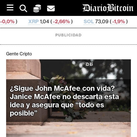
S
k
i
P
1,04 (
-2,66%
)
SOL
73,09 (
-1,9%
)
TRX
0,326 765 
p
t
o
PUBLICIDAD
c
o
n
Gente Cripto
t
e
C
n
r
t
i
¿Sigue John McAfee con vida?
p
Janice McAfee no descarta esta
t
idea y asegura que “todo es
o
posible”
M
e
r