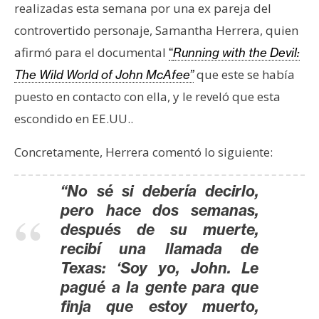
s
realizadas esta semana por una ex pareja del
controvertido personaje, Samantha Herrera, quien
afirmó para el documental
“
Running with the Devil:
N
o
que este se había
The Wild World of John McAfee”
t
puesto en contacto con ella, y le reveló que esta
a
escondido en EE.UU..
s
d
Concretamente, Herrera comentó lo siguiente:
e
P
“No sé si debería decirlo,
r
pero hace dos semanas,
e
después de su muerte,
n
recibí una llamada de
s
Texas: ‘Soy yo, John. Le
a
pagué a la gente para que
finja que estoy muerto,