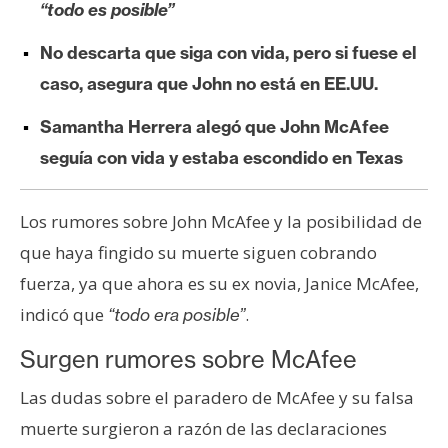
“todo es posible”
e
r
No descarta que siga con vida, pero si fuese el
e
caso, asegura que John no está en EE.UU.
u
m
Samantha Herrera alegó que John McAfee
seguía con vida y estaba escondido en Texas
I
A
Los rumores sobre John McAfee y la posibilidad de
que haya fingido su muerte siguen cobrando
A
fuerza, ya que ahora es su ex novia, Janice McAfee,
n
indicó que
.
“todo era posible”
á
Surgen rumores sobre McAfee
l
i
Las dudas sobre el paradero de McAfee y su falsa
s
muerte surgieron a razón de las declaraciones
i