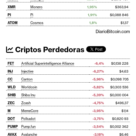
XMR
Monero
1,95%
$363,94
PI
Pi
1,91%
$0,088 846
ATOM
Cosmos
1,8%
$1,37
DiarioBitcoin.com
Criptos Perdedoras
FET
Artificial Superintelligence Alliance
-6,4%
$0,138 228
INJ
Injective
-6,27%
$4,63
CC
Canton
-5,96%
$0,098 705
WLD
Worldcoin
-5,82%
$0,303 536
SHIB
Shiba Inu
-5,39%
$0,000 004
ZEC
Zcash
-4,75%
$496,37
M
MemeCore
-3,95%
$1,14
DOT
Polkadot
-3,75%
$0,820 93
PUMP
Pump.fun
-3,54%
$0,002 362
AVAX
Avalanche
-3,18%
$6,46