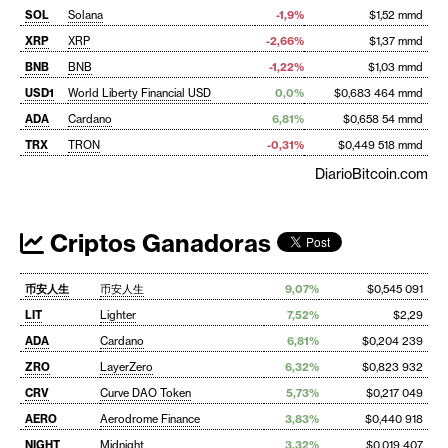
SOL
Solana
-1,9%
$1,52 mmd
XRP
XRP
-2,66%
$1,37 mmd
BNB
BNB
-1,22%
$1,03 mmd
USD1
World Liberty Financial USD
0,0%
$0,683 464 mmd
ADA
Cardano
6,81%
$0,658 54 mmd
TRX
TRON
-0,31%
$0,449 518 mmd
DiarioBitcoin.com
Criptos Ganadoras
币安人生
币安人生
9,07%
$0,545 091
LIT
Lighter
7,52%
$2,29
ADA
Cardano
6,81%
$0,204 239
ZRO
LayerZero
6,32%
$0,823 932
CRV
Curve DAO Token
5,73%
$0,217 049
AERO
Aerodrome Finance
3,83%
$0,440 918
NIGHT
Midnight
3,32%
$0,019 407