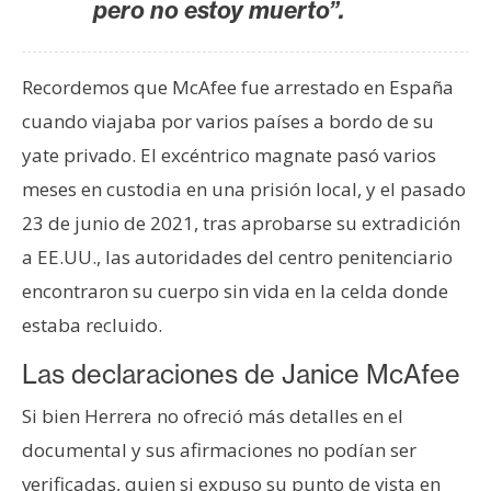
T
pero no estoy muerto”.
e
m
a
Recordemos que McAfee fue arrestado en España
s
cuando viajaba por varios países a bordo de su
yate privado. El excéntrico magnate pasó varios
R
meses en custodia en una prisión local, y el pasado
e
23 de junio de 2021, tras aprobarse su extradición
c
a EE.UU., las autoridades del centro penitenciario
u
encontraron su cuerpo sin vida en la celda donde
r
s
estaba recluido.
o
Las declaraciones de Janice McAfee
s
Si bien Herrera no ofreció más detalles en el
documental y sus afirmaciones no podían ser
C
o
verificadas, quien si expuso su punto de vista en