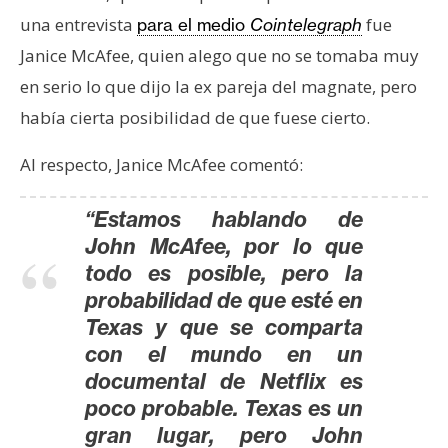
n
una entrevista
fue
para el medio
Cointelegraph
t
Janice McAfee, quien alego que no se tomaba muy
a
en serio lo que dijo la ex pareja del magnate, pero
c
t
había cierta posibilidad de que fuese cierto.
o
Al respecto, Janice McAfee comentó:
y
P
u
“Estamos hablando de
b
John McAfee, por lo que
l
todo es posible, pero la
i
probabilidad de que esté en
c
Texas y que se comparta
i
con el mundo en un
d
documental de Netflix es
a
poco probable. Texas es un
d
gran lugar, pero John