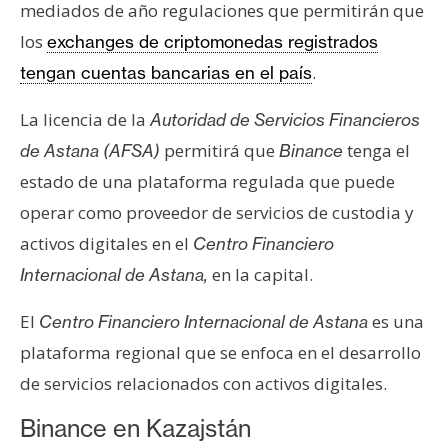
s
mediados de año regulaciones que permitirán que
los
exchanges de criptomonedas registrados
.
tengan cuentas bancarias en el país
N
o
La licencia de la
Autoridad de Servicios Financieros
t
permitirá que
tenga el
de Astana (AFSA)
Binance
a
s
estado de una plataforma regulada que puede
d
operar como proveedor de servicios de custodia y
e
activos digitales en el
Centro Financiero
P
en la capital.
Internacional de Astana,
r
e
El
es una
Centro Financiero Internacional de Astana
n
plataforma regional que se enfoca en el desarrollo
s
a
de servicios relacionados con activos digitales.
Binance en Kazajstán