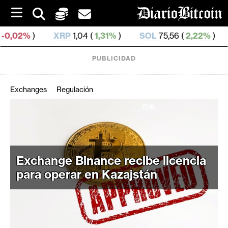
S
k
i
XRP
1,04 (
1,31%
)
SOL
75,56 (
2,22%
)
TRX
0,328
p
t
o
PUBLICIDAD
c
o
n
Exchanges
Regulación
t
e
C
n
r
t
i
p
Exchange Binance recibe licencia
t
para operar en Kazajstán
o
M
e
r