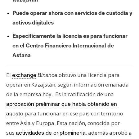
e
Puede operar ahora con servicios de custodia y
r
e
activos digitales
u
Específicamente la licencia es para funcionar
m
en el Centro Financiero Internacional de
Astana
I
A
El
obtuvo una licencia para
exchange
Binance
operar en Kazajstán, según información emanada
A
de la empresa hoy. Es la ratificación de una
n
á
aprobación preliminar que había obtenido en
l
para funcionar en ese país con territorio
agosto
i
entre Asia y Europa. Esta nación, conocida por
s
sus
, además aprobó a
actividades de criptominería
i