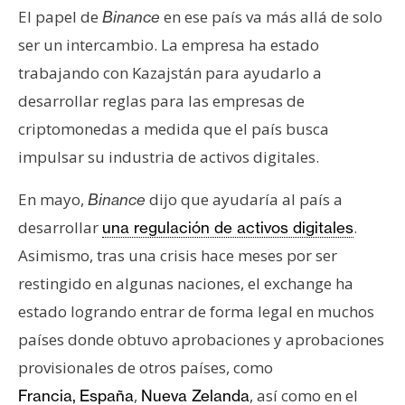
T
El papel de
en ese país va más allá de solo
Binance
e
ser un intercambio. La empresa ha estado
m
a
trabajando con Kazajstán para ayudarlo a
s
desarrollar reglas para las empresas de
criptomonedas a medida que el país busca
R
impulsar su industria de activos digitales.
e
c
En mayo,
dijo que ayudaría al país a
Binance
u
desarrollar
.
una regulación de activos digitales
r
Asimismo, tras una crisis hace meses por ser
s
restingido en algunas naciones, el exchange ha
o
s
estado logrando entrar de forma legal en muchos
países donde obtuvo aprobaciones y aprobaciones
provisionales de otros países, como
C
,
, así como en el
Francia,
España
Nueva Zelanda
o