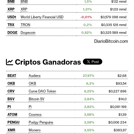
BNB
BNB
1,5%
$1,12 mmd
XRP
XRP
1,31%
$1,03 mmd
USD1
World Liberty Financial USD
-0,01%
$0,579 098 mmd
TRX
TRON
0,2%
$0,335 128 mmd
DOGE
Dogecoin
0,82%
$0,325 589 mmd
DiarioBitcoin.com
Criptos Ganadoras
BEAT
Audiera
27,97%
$2,68
OKB
OKB
6,3%
$93,54
CRV
Curve DAO Token
6,25%
$0,227 896
BSV
Bitcoin SV
3,84%
$14,0
PI
Pi
3,83%
$0,091 199
ATOM
Cosmos
3,68%
$1,39
PENGU
Pudgy Penguins
3,58%
$0,006 234
XMR
Monero
3,55%
$383,97