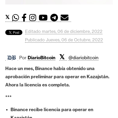
c
a
d
𝕏
o
s
Editado martes, 06 de diciembre, 2022
Publicado Jueves, 06 de Octubre, 2022
B
i
𝕏
Por
DiarioBitcoin
@diariobitcoin
t
c
Hace un mes, Binance había obtenido una
o
aprobación preliminar para operar en Kazajstán.
i
n
Ahora la licencia es completa.
***
E
t
Binance recibe licencia para operar en
h
Kazajstán