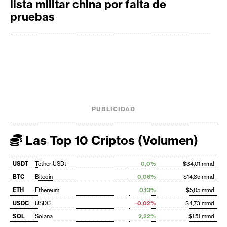
lista militar china por falta de
pruebas
PUBLICIDAD
Las Top 10 Criptos (Volumen)
USDT
Tether USDt
0,0%
$34,01 mmd
BTC
Bitcoin
0,06%
$14,85 mmd
ETH
Ethereum
0,13%
$5,05 mmd
USDC
USDC
-0,02%
$4,73 mmd
SOL
Solana
2,22%
$1,51 mmd