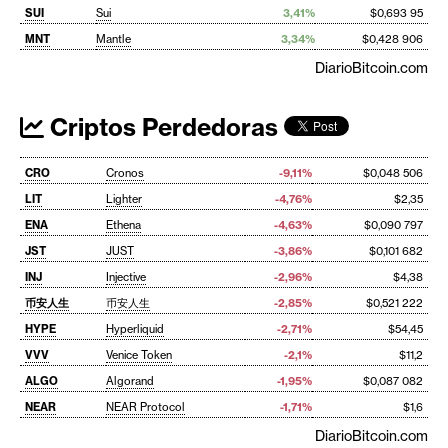
SUI
Sui
3,41%
$0,693 95
MNT
Mantle
3,34%
$0,428 906
DiarioBitcoin.com
Criptos Perdedoras
CRO
Cronos
-9,11%
$0,048 506
LIT
Lighter
-4,76%
$2,35
ENA
Ethena
-4,63%
$0,090 797
JST
JUST
-3,86%
$0,101 682
INJ
Injective
-2,96%
$4,38
币安人生
币安人生
-2,85%
$0,521 222
HYPE
Hyperliquid
-2,71%
$54,45
VVV
Venice Token
-2,1%
$11,2
ALGO
Algorand
-1,95%
$0,087 082
NEAR
NEAR Protocol
-1,71%
$1,6
DiarioBitcoin.com