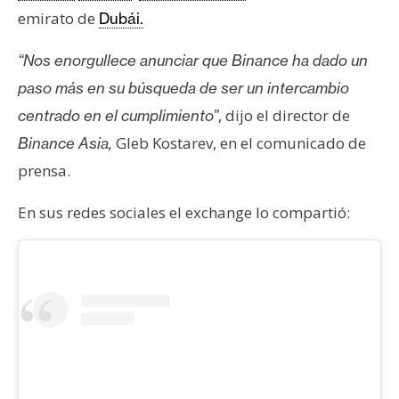
n
emirato de
Dubái.
t
a
“Nos enorgullece anunciar que Binance ha dado un
c
paso más en su búsqueda de ser un intercambio
t
, dijo el director de
centrado en el cumplimiento”
o
Gleb Kostarev, en el comunicado de
Binance Asia,
y
P
prensa.
u
En sus redes sociales el exchange lo compartió:
b
l
i
c
i
d
a
d