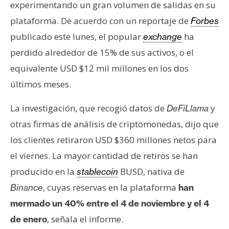
s
experimentando un gran volumen de salidas en su
plataforma. De acuerdo con un reportaje de
Forbes
publicado este lunes, el popular
ha
exchange
N
perdido alrededor de 15% de sus activos, o el
o
t
equivalente USD $12 mil millones en los dos
a
últimos meses.
s
d
La investigación, que recogió datos de
y
DeFiLlama
e
otras firmas de análisis de criptomonedas, dijo que
P
los clientes retiraron USD $360 millones netos para
r
e
el viernes. La mayor cantidad de retiros se han
n
producido en la
BUSD, nativa de
stablecoin
s
, cuyas reservas en la plataforma
Binance
han
a
mermado un 40% entre el 4 de noviembre y el 4
, señala el informe.
de enero