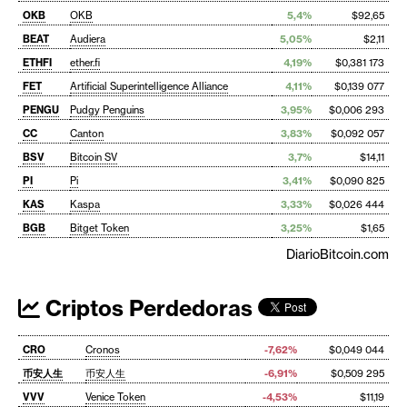
OKB
OKB
5,4%
$92,65
BEAT
Audiera
5,05%
$2,11
ETHFI
ether.fi
4,19%
$0,381 173
FET
Artificial Superintelligence Alliance
4,11%
$0,139 077
PENGU
Pudgy Penguins
3,95%
$0,006 293
CC
Canton
3,83%
$0,092 057
BSV
Bitcoin SV
3,7%
$14,11
PI
Pi
3,41%
$0,090 825
KAS
Kaspa
3,33%
$0,026 444
BGB
Bitget Token
3,25%
$1,65
DiarioBitcoin.com
Criptos Perdedoras
CRO
Cronos
-7,62%
$0,049 044
币安人生
币安人生
-6,91%
$0,509 295
VVV
Venice Token
-4,53%
$11,19