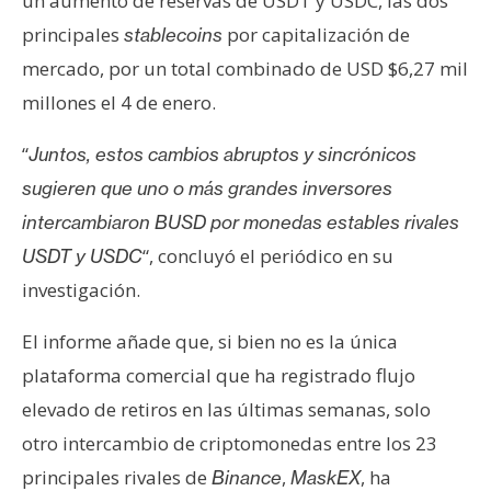
un aumento de reservas de USDT y USDC, las dos
n
principales
por capitalización de
stablecoins
t
mercado, por un total combinado de USD $6,27 mil
a
c
millones el 4 de enero.
t
“
o
Juntos, estos cambios abruptos y sincrónicos
y
sugieren que uno o más grandes inversores
P
intercambiaron BUSD por monedas estables rivales
u
“, concluyó el periódico en su
USDT y USDC
b
investigación.
l
i
El informe añade que, si bien no es la única
c
i
plataforma comercial que ha registrado flujo
d
elevado de retiros en las últimas semanas, solo
a
otro intercambio de criptomonedas entre los 23
d
principales rivales de
,
, ha
Binance
MaskEX