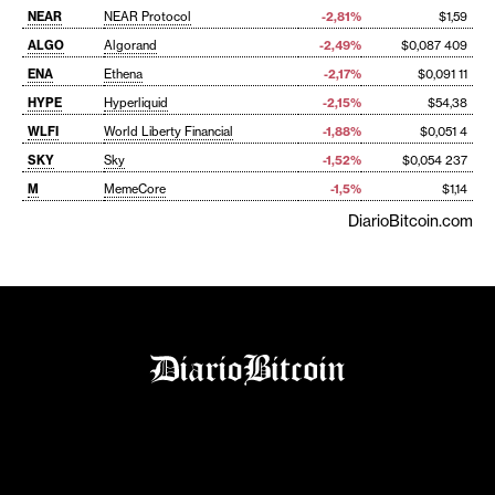
NEAR
NEAR Protocol
-2,81%
$1,59
ALGO
Algorand
-2,49%
$0,087 409
ENA
Ethena
-2,17%
$0,091 11
HYPE
Hyperliquid
-2,15%
$54,38
WLFI
World Liberty Financial
-1,88%
$0,051 4
SKY
Sky
-1,52%
$0,054 237
M
MemeCore
-1,5%
$1,14
DiarioBitcoin.com