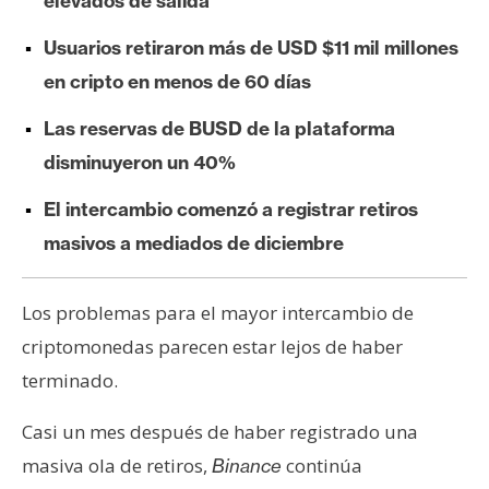
elevados de salida
e
r
Usuarios retiraron más de USD $11 mil millones
e
en cripto en menos de 60 días
u
m
Las reservas de BUSD de la plataforma
disminuyeron un 40%
I
El intercambio comenzó a registrar retiros
A
masivos a mediados de diciembre
A
Los problemas para el mayor intercambio de
n
criptomonedas parecen estar lejos de haber
á
terminado.
l
i
Casi un mes después de haber registrado una
s
masiva ola de retiros,
continúa
Binance
i