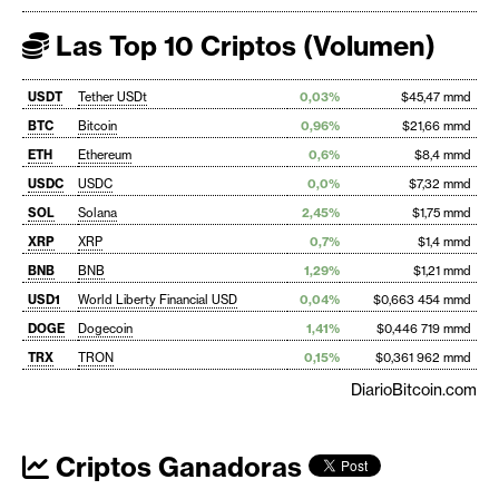
Las Top 10 Criptos (Volumen)
USDT
Tether USDt
0,03%
$45,47 mmd
BTC
Bitcoin
0,96%
$21,66 mmd
ETH
Ethereum
0,6%
$8,4 mmd
USDC
USDC
0,0%
$7,32 mmd
SOL
Solana
2,45%
$1,75 mmd
XRP
XRP
0,7%
$1,4 mmd
BNB
BNB
1,29%
$1,21 mmd
USD1
World Liberty Financial USD
0,04%
$0,663 454 mmd
DOGE
Dogecoin
1,41%
$0,446 719 mmd
TRX
TRON
0,15%
$0,361 962 mmd
DiarioBitcoin.com
Criptos Ganadoras