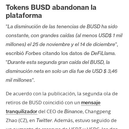
T
Tokens BUSD abandonan la
e
m
plataforma
a
“
La disminución de las tenencias de BUSD ha sido
s
constante, con grandes caídas (al menos USD$ 1 mil
millones) el 25 de noviembre y el 14 de diciembre
“,
R
escribió
Forbes
citando los datos de
DeFiLlama
.
e
“
Durante esta segunda gran caída del BUSD, la
c
u
disminución neta en solo un día fue de USD $ 3,46
r
mil millones
“.
s
o
De acuerdo con la publicación, la segunda ola de
s
retiros de BUSD coincidió con un
mensaje
del CEO de
, Changpeng
tranquilizador
Binance
C
Zhao (CZ), en
. Además, estuvo seguido de
Twitter
o