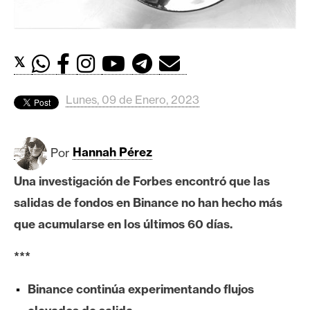
c
a
d
o
𝕏
s
Lunes, 09 de Enero, 2023
B
i
Por
Hannah Pérez
t
c
Una investigación de Forbes encontró que las
o
salidas de fondos en Binance no han hecho más
i
n
que acumularse en los últimos 60 días.
***
E
t
Binance continúa experimentando flujos
h