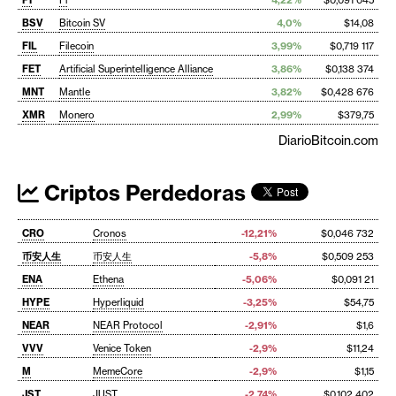
BSV
Bitcoin SV
4,0%
$14,08
FIL
Filecoin
3,99%
$0,719 117
FET
Artificial Superintelligence Alliance
3,86%
$0,138 374
MNT
Mantle
3,82%
$0,428 676
XMR
Monero
2,99%
$379,75
DiarioBitcoin.com
Criptos Perdedoras
CRO
Cronos
-12,21%
$0,046 732
币安人生
币安人生
-5,8%
$0,509 253
ENA
Ethena
-5,06%
$0,091 21
HYPE
Hyperliquid
-3,25%
$54,75
NEAR
NEAR Protocol
-2,91%
$1,6
VVV
Venice Token
-2,9%
$11,24
M
MemeCore
-2,9%
$1,15
JST
JUST
-2,74%
$0,102 402