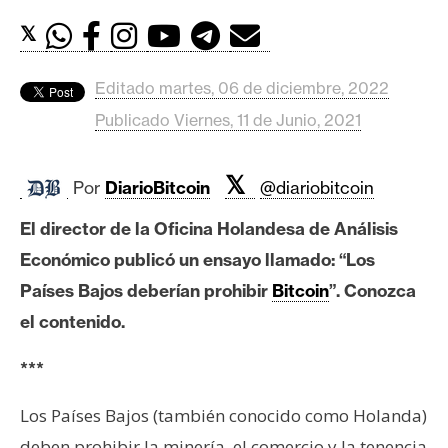
c
a
𝕏
d
o
Editado martes, 06 de diciembre, 2022
s
Publicado Viernes, 11 de Junio, 2021
B
𝕏
Por
DiarioBitcoin
@diariobitcoin
i
t
El director de la Oficina Holandesa de Análisis
c
Económico publicó un ensayo llamado: “Los
o
Países Bajos deberían prohibir
Bitcoin
”. Conozca
i
n
el contenido.
***
E
Los Países Bajos (también conocido como Holanda)
t
h
deben prohibir la minería, el comercio y la tenencia