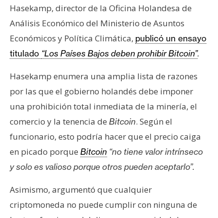
s
Hasekamp, ​​director de la Oficina Holandesa de
Análisis Económico del Ministerio de Asuntos
N
Económicos y Política Climática,
publicó un ensayo
o
titulado
“Los Países Bajos deben prohibir Bitcoin”
.
t
a
Hasekamp enumera una amplia lista de razones
s
por las que el gobierno holandés debe imponer
d
una prohibición total inmediata de la minería, el
e
comercio y la tenencia de
. Según el
Bitcoin
P
r
funcionario, esto podría hacer que el precio caiga
e
en picado porque
Bitcoin
“no tiene valor intrínseco
n
y solo es valioso porque otros pueden aceptarlo”.
s
a
Asimismo, argumentó que cualquier
criptomoneda no puede cumplir con ninguna de