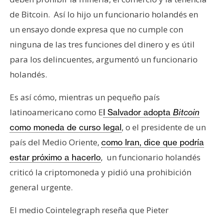
e
de Bitcoin. Así lo hijo un funcionario holandés en
r
un ensayo donde expresa que no cumple con
e
ninguna de las tres funciones del dinero y es útil
u
m
para los delincuentes, argumentó un funcionario
holandés.
I
Es así cómo, mientras un pequeño país
A
latinoamericano como E
l Salvador adopta
Bitcoin
, o el presidente de un
como moneda de curso legal
A
país del Medio Oriente,
como Iran, dice que podría
n
, un funcionario holandés
estar próximo a hacerlo
á
criticó la criptomoneda y pidió una prohibición
l
i
general urgente.
s
i
El medio Cointelegraph reseña que Pieter