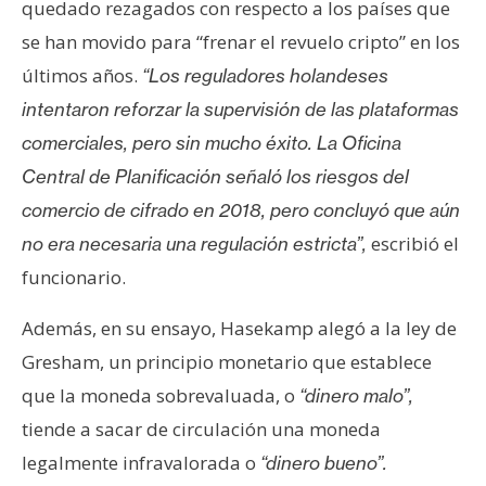
quedado rezagados con respecto a los países que
n
se han movido para “frenar el revuelo cripto” en los
t
a
últimos años.
“Los reguladores holandeses
c
intentaron reforzar la supervisión de las plataformas
t
comerciales, pero sin mucho éxito. La Oficina
o
Central de Planificación señaló los riesgos del
y
P
comercio de cifrado en 2018, pero concluyó que aún
u
escribió el
no era necesaria una regulación estricta”,
b
funcionario.
l
i
Además, en su ensayo, Hasekamp alegó a la ley de
c
Gresham, un principio monetario que establece
i
que la moneda sobrevaluada, o
“dinero malo”,
d
a
tiende a sacar de circulación una moneda
d
legalmente infravalorada o
“dinero bueno”.