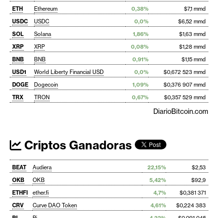
ETH
Ethereum
0,38%
$7,1 mmd
USDC
USDC
0,0%
$6,52 mmd
SOL
Solana
1,86%
$1,63 mmd
XRP
XRP
0,08%
$1,28 mmd
BNB
BNB
0,91%
$1,15 mmd
USD1
World Liberty Financial USD
0,0%
$0,672 523 mmd
DOGE
Dogecoin
1,09%
$0,376 907 mmd
TRX
TRON
0,67%
$0,357 529 mmd
DiarioBitcoin.com
Criptos Ganadoras
BEAT
Audiera
22,15%
$2,53
OKB
OKB
5,42%
$92,9
ETHFI
ether.fi
4,7%
$0,381 371
CRV
Curve DAO Token
4,61%
$0,224 383
PI
Pi
4,22%
$0,091 045