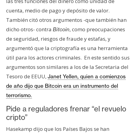
T
las tres funciones del dinero como unidad de
e
cuenta, medio de pago y depósito de valor.
m
También citó otros argumentos -que también han
a
dicho otros- contra
, como preocupaciones
Bitcoin
s
de seguridad, riesgos de fraude y estafas, y
argumentó que la criptografía es una herramienta
R
útil para los actores criminales. En este sentido sus
e
c
argumentos son similares a los de la Secretaria del
u
Tesoro de EEUU,
Janet Yellen, quien a comienzos
r
de año dijo que Bitcoin era un instrumento del
s
terrorismo.
o
s
Pide a reguladores frenar “el revuelo
cripto”
C
Hasekamp dijo que los Países Bajos se han
o