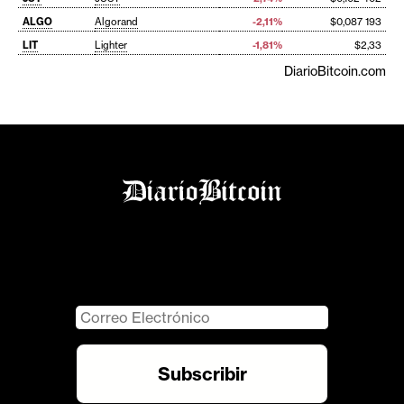
ALGO
Algorand
-2,11%
$0,087 193
LIT
Lighter
-1,81%
$2,33
DiarioBitcoin.com