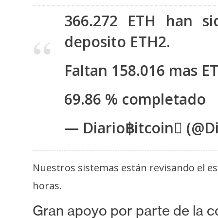
i
366.272 ETH han si
s
i
deposito ETH2.
s
Faltan 158.016 mas ET
N
o
69.86 % completado
t
a
— Diario฿itcoin (@Di
s
d
e
Nuestros sistemas están revisando el e
P
horas.
r
e
Gran apoyo por parte de la 
n