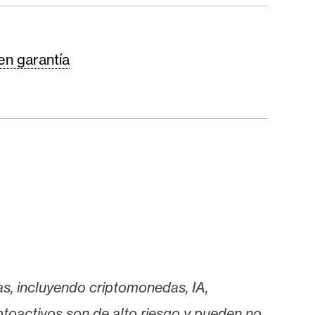
en garantía
as, incluyendo criptomonedas, IA,
iptoactivos son de alto riesgo y pueden no