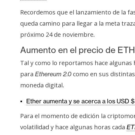
i
c
Recordemos que el lanzamiento de la fa
i
queda camino para llegar a la meta traza
d
próximo 24 de noviembre.
a
d
Aumento en el precio de ETH
Tal y como lo reportamos hace algunas 
para
como en sus distintas
Ethereum 2.0
moneda digital.
Ether aumenta y se acerca a los USD $
Para el momento de edición la criptomo
volatilidad y hace algunas horas cada
ET