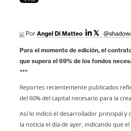
r
c
a
d
o
𝕏
Por
Angel Di Matteo
@shadowa
s
Para el momento de edición, el contrato
B
que supera el 69% de los fondos necesa
i
***
t
c
Reportes recientemente publicados refle
o
del 60% del capital necesario para la cre
i
n
Así lo indicó el desarrollador principal 
la noticia el día de ayer, indicando que 
E