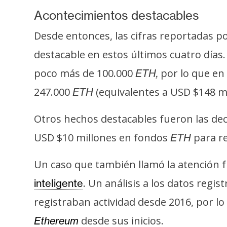
o
Acontecimientos destacables
s
Desde entonces, las cifras reportadas p
C
destacable en estos últimos cuatro días
o
poco más de 100.000
por lo que en
ETH,
n
247.000
(equivalentes a USD $148 mi
ETH
t
a
Otros hechos destacables fueron las dec
c
t
USD $10 millones en fondos
para re
ETH
o
y
Un caso que también llamó la atención f
P
. Un análisis a los datos regi
inteligente
u
registraban actividad desde 2016, por lo
b
l
desde sus inicios.
Ethereum