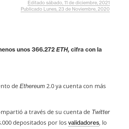
Editado sábado, 11 de diciembre, 2021
Publicado Lunes, 23 de Noviembre, 2020
menos unos 366.272
ETH,
cifra con la
iento de
2.0 ya cuenta con más
Ethereum
ompartió a través de su cuenta de
Twitter
78.000 depositados por los
, lo
validadores