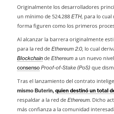
s
Originalmente los desarrolladores princ
a
un mínimo de 524.288
para lo cual
ETH,
forma figuren como los primeros procesa
T
e
Al alcanzar la barrera originalmente est
m
para la red de
lo cual deri
Ethereum 2.0,
a
s
de
a un nuevo nivel
Blockchain
Ethereum
que dismi
consenso
Proof-of-Stake (PoS)
R
Tras el lanzamiento del contrato inteli
e
c
mismo Buterin,
quien destinó un total 
u
respaldar a la red de
Dicho act
Ethereum.
r
s
más confianza a la comunidad interesad