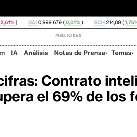
AI
0,999 679 (
0,01%
)
BCH
214,89 (
1,76%
)
CC
0,1
PUBLICIDAD
um
IA
Análisis
Notas de Prensa
Temas
ifras: Contrato intel
upera el 69% de los 