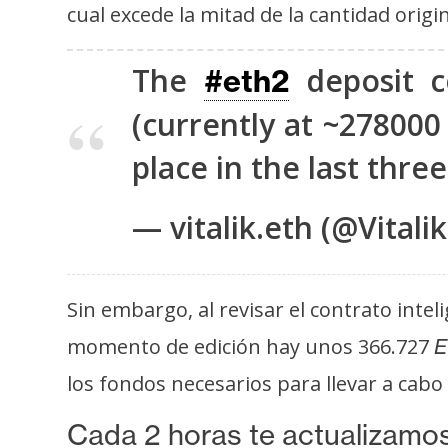
cual excede la mitad de la cantidad or
t
h
The
deposit c
e
#eth2
r
(currently at ~278000
e
u
place in the last three
m
— vitalik.eth (@Vitali
I
A
Sin embargo, al revisar el contrato inte
momento de edición hay unos 366.727
E
A
n
los fondos necesarios para llevar a cabo
á
Cada 2 horas te actualizamos
l