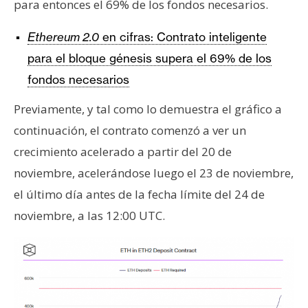
para entonces el 69% de los fondos necesarios.
n
t
Ethereum 2.0
en cifras: Contrato inteligente
a
para el bloque génesis supera el 69% de los
c
t
fondos necesarios
o
Previamente, y tal como lo demuestra el gráfico a
y
continuación, el contrato comenzó a ver un
P
u
crecimiento acelerado a partir del 20 de
b
noviembre, acelerándose luego el 23 de noviembre,
l
el último día antes de la fecha límite del 24 de
i
noviembre, a las 12:00 UTC.
c
i
d
a
d