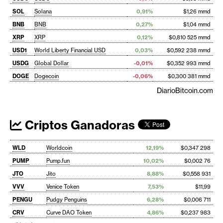
SOL
Solana
0,91%
$1,26 mmd
BNB
BNB
0,27%
$1,04 mmd
XRP
XRP
0,12%
$0,810 525 mmd
USD1
World Liberty Financial USD
0,03%
$0,592 238 mmd
USDG
Global Dollar
-0,01%
$0,352 993 mmd
DOGE
Dogecoin
-0,06%
$0,300 381 mmd
DiarioBitcoin.com
Criptos Ganadoras
WLD
Worldcoin
12,19%
$0,347 298
PUMP
Pump.fun
10,02%
$0,002 76
JTO
Jito
8,88%
$0,558 931
VVV
Venice Token
7,53%
$11,99
PENGU
Pudgy Penguins
6,28%
$0,006 711
CRV
Curve DAO Token
4,86%
$0,237 983