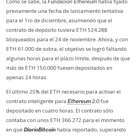
T
Como se sabe, la
había fijado
Fundación Ethereum
e
previamente una fecha de lanzamiento tentativa
m
para el 1ro de diciembre, asumiendo que el
a
contrato de depósito tuviera ETH 524.288
s
bloqueados para el 24 de noviembre. Ahora, y con
ETH 61.000 de sobra, el objetivo se logró faltando
R
algunas horas para el plazo límite, después de que
e
c
más de ETH 150.000 fuesen depositados en
u
apenas 24 horas.
r
s
El último 25% del ETH necesario para activar el
o
contrato inteligente para
fue
Ethereum
2.0
s
depositado en cuatro horas. El contrato sólo
contaba con unos ETH 366.272 para el momento
C
en que
había reportado, superando
DiarioBitcoin
o