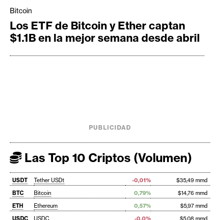
Bitcoin
Los ETF de Bitcoin y Ether captan
$1.1B en la mejor semana desde abril
PUBLICIDAD
Las Top 10 Criptos (Volumen)
USDT
Tether USDt
-0,01%
$35,49 mmd
BTC
Bitcoin
0,79%
$14,76 mmd
ETH
Ethereum
0,57%
$5,97 mmd
USDC
USDC
-0,0%
$5,08 mmd