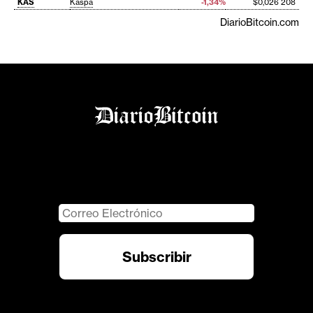
KAS
Kaspa
-1,34%
$0,026 208
DiarioBitcoin.com