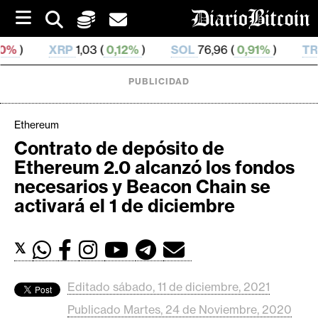
S
k
i
,03 (
0,12%
)
SOL
76,96 (
0,91%
)
TRX
0,329 666 (
0
p
t
o
PUBLICIDAD
c
o
n
Ethereum
t
Contrato de depósito de
e
C
Ethereum 2.0 alcanzó los fondos
n
r
t
necesarios y Beacon Chain se
i
activará el 1 de diciembre
p
t
𝕏
o
M
e
Editado sábado, 11 de diciembre, 2021
r
Publicado Martes, 24 de Noviembre, 2020