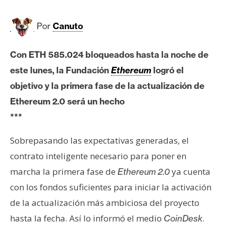
c
a
d
Por
Canuto
o
s
Con ETH 585.024 bloqueados hasta la noche de
este lunes, la Fundación
Ethereum
logró el
B
objetivo y la primera fase de la actualización de
i
Ethereum 2.0 será un hecho
t
***
c
o
Sobrepasando las expectativas generadas, el
i
contrato inteligente necesario para poner en
n
marcha la primera fase de
ya cuenta
Ethereum 2.0
con los fondos suficientes para iniciar la activación
E
de la actualización más ambiciosa del proyecto
t
hasta la fecha. Así lo informó el medio
.
CoinDesk
h