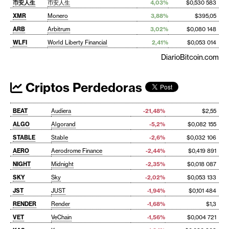
币安人生
币安人生
4,03%
$0,530 583
XMR
Monero
3,88%
$395,05
ARB
Arbitrum
3,02%
$0,080 148
WLFI
World Liberty Financial
2,41%
$0,053 014
DiarioBitcoin.com
Criptos Perdedoras
BEAT
Audiera
-21,48%
$2,55
ALGO
Algorand
-5,2%
$0,082 155
STABLE
Stable
-2,6%
$0,032 106
AERO
Aerodrome Finance
-2,44%
$0,419 891
NIGHT
Midnight
-2,35%
$0,018 087
SKY
Sky
-2,02%
$0,053 133
JST
JUST
-1,94%
$0,101 484
RENDER
Render
-1,68%
$1,3
VET
VeChain
-1,56%
$0,004 721