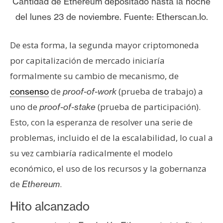
Cantidad de Ethereum depositado hasta la noche
s
del lunes 23 de noviembre. Fuente: Etherscan.Io.
N
De esta forma, la segunda mayor criptomoneda
o
por capitalización de mercado iniciaría
t
formalmente su cambio de mecanismo, de
a
s
de
(prueba de trabajo) a
consenso
proof-of-work
d
uno de
(prueba de participación).
proof-of-stake
e
Esto, con la esperanza de resolver una serie de
P
problemas, incluido el de la escalabilidad, lo cual a
r
e
su vez cambiaría radicalmente el modelo
n
económico, el uso de los recursos y la gobernanza
s
de
.
Ethereum
a
Hito alcanzado