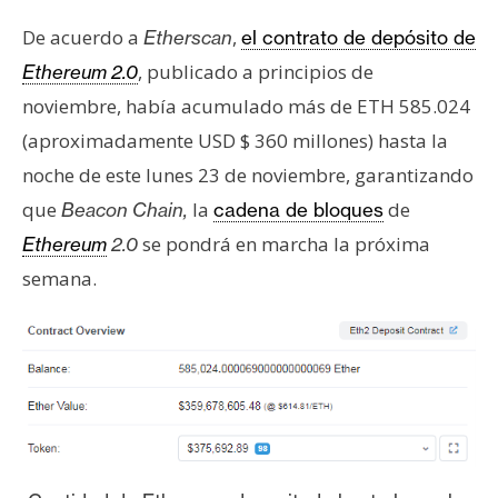
e
De acuerdo a
,
Etherscan
el contrato de depósito de
r
, publicado a principios de
Ethereum 2.0
e
u
noviembre, había acumulado más de ETH 585.024
m
(aproximadamente USD $ 360 millones) hasta la
noche de este lunes 23 de noviembre, garantizando
I
que
la
de
Beacon Chain,
cadena de bloques
A
se pondrá en marcha la próxima
Ethereum
2.0
semana.
A
n
á
l
i
s
i