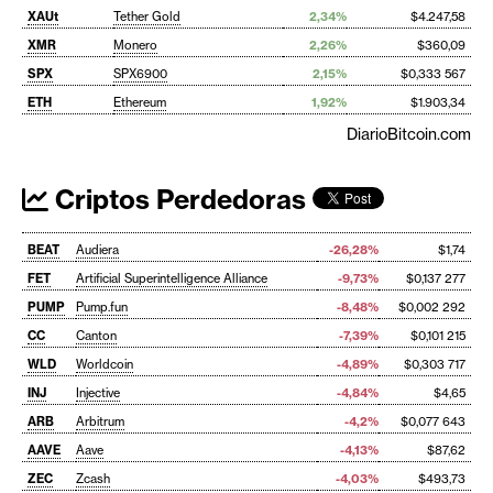
XAUt
Tether Gold
2,34%
$4.247,58
XMR
Monero
2,26%
$360,09
SPX
SPX6900
2,15%
$0,333 567
ETH
Ethereum
1,92%
$1.903,34
DiarioBitcoin.com
Criptos Perdedoras
BEAT
Audiera
-26,28%
$1,74
FET
Artificial Superintelligence Alliance
-9,73%
$0,137 277
PUMP
Pump.fun
-8,48%
$0,002 292
CC
Canton
-7,39%
$0,101 215
WLD
Worldcoin
-4,89%
$0,303 717
INJ
Injective
-4,84%
$4,65
ARB
Arbitrum
-4,2%
$0,077 643
AAVE
Aave
-4,13%
$87,62
ZEC
Zcash
-4,03%
$493,73