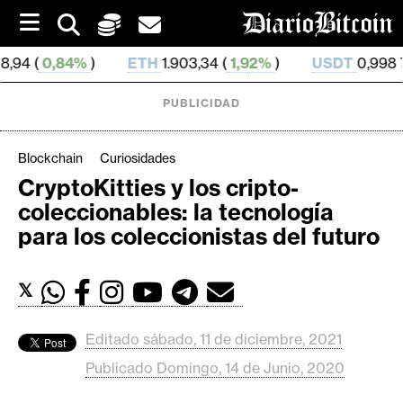
S
k
i
TH
1.903,34 (
1,92%
)
USDT
0,998 773 (
-0,03%
)
B
p
t
o
PUBLICIDAD
c
o
n
Blockchain
Curiosidades
t
CryptoKitties y los cripto-
e
C
coleccionables: la tecnología
n
r
t
para los coleccionistas del futuro
i
p
𝕏
t
o
M
Editado sábado, 11 de diciembre, 2021
e
Publicado Domingo, 14 de Junio, 2020
r