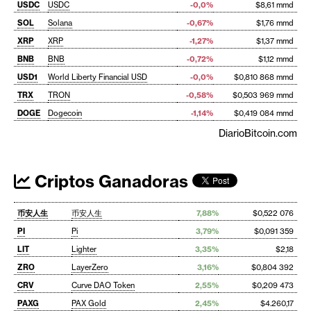
USDC
USDC
-0,0%
$8,61 mmd
SOL
Solana
-0,67%
$1,76 mmd
XRP
XRP
-1,27%
$1,37 mmd
BNB
BNB
-0,72%
$1,12 mmd
USD1
World Liberty Financial USD
-0,0%
$0,810 868 mmd
TRX
TRON
-0,58%
$0,503 969 mmd
DOGE
Dogecoin
-1,14%
$0,419 084 mmd
DiarioBitcoin.com
Criptos Ganadoras
币安人生
币安人生
7,88%
$0,522 076
PI
Pi
3,79%
$0,091 359
LIT
Lighter
3,35%
$2,18
ZRO
LayerZero
3,16%
$0,804 392
CRV
Curve DAO Token
2,55%
$0,209 473
PAXG
PAX Gold
2,45%
$4.260,17