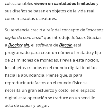
s
coleccionables
y
vienen en cantidades limitadas
sus diseños se basan en objetos de la vida real,
como mascotas o avatares.
N
o
Su tendencia creció a raíz del concepto de “
escasez
t
a
” que introdujo
Gracias
digital de confianza
Bitcoin.
s
a
, el
de
está
Blockchain
software
Bitcoin
d
programado para crear un número limitado y fijo
e
de 21 millones de monedas. Previa a esta noción,
P
los objetos creados en el mundo digital tendían
r
e
hacia la abundancia. Piense que, si para
n
reproducir artefactos en el mundo físico se
s
necesita un gran esfuerzo y costo, en el espacio
a
digital esta operación se traduce en un sencillo
acto de copiar y pegar.