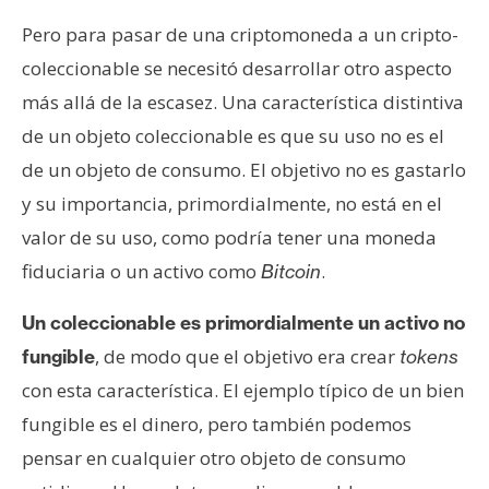
T
e
Pero para pasar de una criptomoneda a un cripto-
m
coleccionable se necesitó desarrollar otro aspecto
a
más allá de la escasez. Una característica distintiva
s
de un objeto coleccionable es que su uso no es el
de un objeto de consumo. El objetivo no es gastarlo
R
y su importancia, primordialmente, no está en el
e
valor de su uso, como podría tener una moneda
c
u
fiduciaria o un activo como
.
Bitcoin
r
s
Un coleccionable es primordialmente un activo no
o
, de modo que el objetivo era crear
fungible
tokens
s
con esta característica. El ejemplo típico de un bien
fungible es el dinero, pero también podemos
C
pensar en cualquier otro objeto de consumo
o