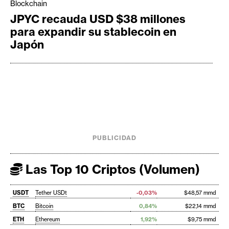
Blockchain
JPYC recauda USD $38 millones
para expandir su stablecoin en
Japón
PUBLICIDAD
Las Top 10 Criptos (Volumen)
USDT
Tether USDt
-0,03%
$48,57 mmd
BTC
Bitcoin
0,84%
$22,14 mmd
ETH
Ethereum
1,92%
$9,75 mmd