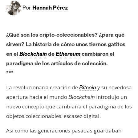
c
Por
Hannah Pérez
a
d
o
s
¿Qué son los cripto-coleccionables? ¿para qué
sirven? La historia de cómo unos tiernos gatitos
B
en el
Blockchain
de
Ethereum
cambiaron el
i
paradigma de los artículos de colección.
t
***
c
o
La revolucionaria creación de
y su novedosa
Bitcoin
i
apertura hacia el mundo
introdujo un
Blockchain
n
nuevo concepto que cambiaría el paradigma de los
objetos coleccionables: escasez digital.
E
t
Así como las generaciones pasadas guardaban
h