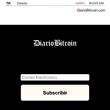
TIA
Celestia
-4,02%
$0,325 289
DiarioBitcoin.com