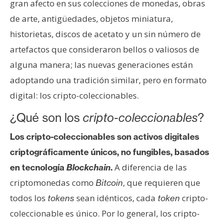
gran afecto en sus colecciones de monedas, obras
e
de arte, antigüedades, objetos miniatura,
r
e
historietas, discos de acetato y un sin número de
u
artefactos que consideraron bellos o valiosos de
m
alguna manera; las nuevas generaciones están
adoptando una tradición similar, pero en formato
I
digital: los cripto-coleccionables.
A
¿Qué son los
cripto-coleccionables
?
Los cripto-coleccionables son activos digitales
A
n
criptográficamente únicos, no fungibles, basados
á
A diferencia de las
en tecnología
Blockchain
.
l
criptomonedas como
, que requieren que
Bitcoin
i
todos los
sean idénticos, cada
cripto-
tokens
token
s
coleccionable es único. Por lo general, los cripto-
i