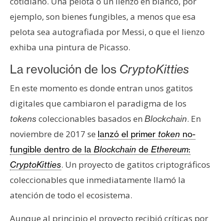
cotidiano. Una pelota o un lienzo en blanco, por
n
ejemplo, son bienes fungibles, a menos que esa
t
pelota sea autografiada por Messi, o que el lienzo
a
c
exhiba una pintura de Picasso.
t
La revolución de los
CryptoKitties
o
y
En este momento es donde entran unos gatitos
P
digitales que cambiaron el paradigma de los
u
coleccionables basados en
. En
b
tokens
Blockchain
l
noviembre de 2017 se
lanzó el primer
token
no-
i
fungible dentro de la
Blockchain
de
Ethereum
:
c
. Un proyecto de gatitos criptográficos
CryptoKitties
i
coleccionables que inmediatamente llamó la
d
a
atención de todo el ecosistema.
d
Aunque al principio el proyecto recibió críticas por