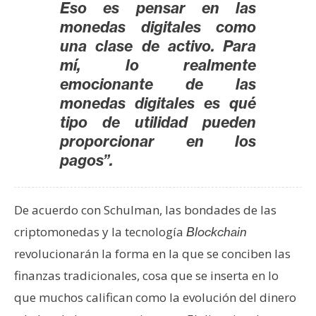
T
Eso es pensar en las
e
monedas digitales como
m
una clase de activo. Para
a
mí, lo realmente
s
emocionante de las
monedas digitales es qué
R
tipo de utilidad pueden
e
proporcionar en los
c
pagos”.
u
r
s
De acuerdo con Schulman, las bondades de las
o
criptomonedas y la tecnología
Blockchain
s
revolucionarán la forma en la que se conciben las
finanzas tradicionales, cosa que se inserta en lo
C
que muchos califican como la evolución del dinero
o