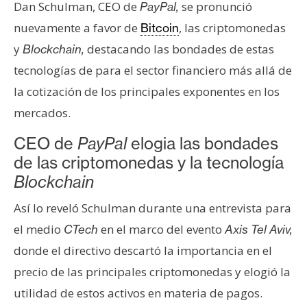
Dan Schulman, CEO de
se pronunció
PayPal,
e
nuevamente a favor de
, las criptomonedas
Bitcoin
r
e
y
destacando las bondades de estas
Blockchain,
u
tecnologías de para el sector financiero más allá de
m
la cotización de los principales exponentes en los
mercados.
I
CEO de
PayPal
elogia las bondades
A
de las criptomonedas y la tecnología
Blockchain
A
Así lo reveló Schulman durante una entrevista para
n
á
el medio
en el marco del evento
CTech
Axis Tel Aviv,
l
donde el directivo descartó la importancia en el
i
precio de las principales criptomonedas y elogió la
s
utilidad de estos activos en materia de pagos.
i