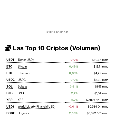
PUBLICIDAD
Las Top 10 Criptos (Volumen)
USDT
Tether USDt
-0,0%
$30,64 mmd
BTC
Bitcoin
0,49%
$12,71 mmd
ETH
Ethereum
0,68%
$4,29 mmd
USDC
USDC
0,0%
$3,62 mmd
SOL
Solana
3,91%
$1,57 mmd
BNB
BNB
2,2%
$1,04 mmd
XRP
XRP
2,7%
$0,827 442 mmd
USD1
World Liberty Financial USD
-0,01%
$0,534 04 mmd
DOGE
Dogecoin
2,08%
$0,372 661 mmd