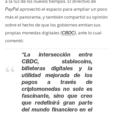
a la luz de los nuevos tiempos. El directivo de
n
aprovechó el espacio para ampliar un poco
PayPal
t
a
más el panorama, y también compartió su opinión
c
sobre el hecho de que los gobiernos emitan sus
t
propias monedas digitales
ante lo cual
(
CBDC
),
o
comentó:
y
P
“La intersección entre
u
CBDC, stablecoins,
b
l
billeteras digitales y la
i
utilidad mejorada de los
c
pagos a través de
i
criptomonedas no solo es
d
fascinante, sino que creo
a
que redefinirá gran parte
d
del mundo financiero en el