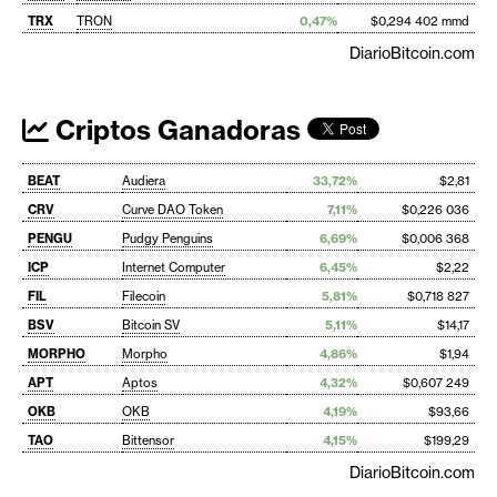
TRX
TRON
0,47%
$0,294 402 mmd
DiarioBitcoin.com
Criptos Ganadoras
BEAT
Audiera
33,72%
$2,81
CRV
Curve DAO Token
7,11%
$0,226 036
PENGU
Pudgy Penguins
6,69%
$0,006 368
ICP
Internet Computer
6,45%
$2,22
FIL
Filecoin
5,81%
$0,718 827
BSV
Bitcoin SV
5,11%
$14,17
MORPHO
Morpho
4,86%
$1,94
APT
Aptos
4,32%
$0,607 249
OKB
OKB
4,19%
$93,66
TAO
Bittensor
4,15%
$199,29
DiarioBitcoin.com