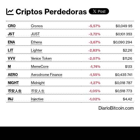
Criptos Perdedoras
CRO
Cronos
-5,57%
$0,049 95
JST
JUST
-3,72%
$0,101 353
ENA
Ethena
-3,67%
$0,090 294
LIT
Lighter
-2,83%
$2,26
VVV
Venice Token
-2,07%
$11,26
M
MemeCore
-1,74%
$1,13
AERO
Aerodrome Finance
-1,55%
$0,435 741
NIGHT
Midnight
-1,27%
$0,018 787
币安人生
币安人生
-1,05%
$0,518 773
INJ
Injective
-1,02%
$4,42
DiarioBitcoin.com