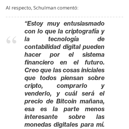
s
Al respecto, Schulman comentó:
N
“Estoy muy entusiasmado
o
con lo que la criptografía y
t
la tecnología de
a
contabilidad digital pueden
s
hacer por el sistema
d
financiero en el futuro.
e
Creo que las cosas iniciales
P
que todos piensan sobre
r
cripto, comprarlo y
e
venderlo, y cuál será el
n
precio de Bitcoin mañana,
s
esa es la parte menos
a
interesante sobre las
monedas digitales para mí.