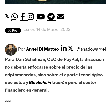
c
a
d
𝕏
o
s
Lunes, 14 de Marzo, 2022
B
𝕏
i
Por
Angel Di Matteo
@shadowargel
t
Para Dan Schulman, CEO de PayPal, la discusión
c
no debería enfocarse sobre el precio de las
o
i
criptomonedas, sino sobre el aporte tecnológico
n
que estas y
Blockchain
traerán para el sector
financiero en general.
E
***
t
h