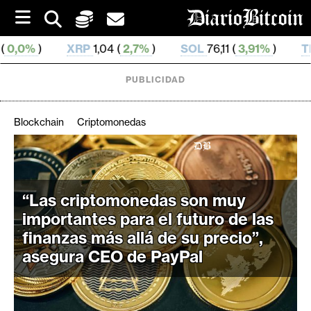
S
k
i
XRP
1,04 (
2,7%
)
SOL
76,11 (
3,91%
)
TRX
0,328 652 
p
t
o
PUBLICIDAD
c
o
n
Blockchain
Criptomonedas
t
e
C
n
r
t
i
“Las criptomonedas son muy
p
importantes para el futuro de las
t
finanzas más allá de su precio”,
o
asegura CEO de PayPal
M
e
r