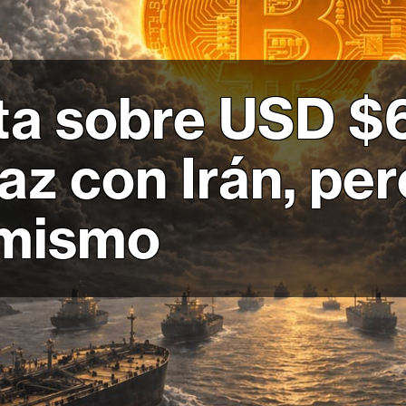
ota sobre USD $
az con Irán, per
imismo