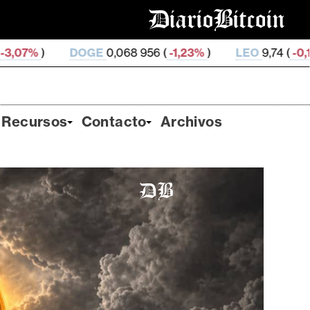
E
0,068 956 (
-1,23%
)
LEO
9,74 (
-0,18%
)
ZEC
502,
Recursos
Contacto
Archivos