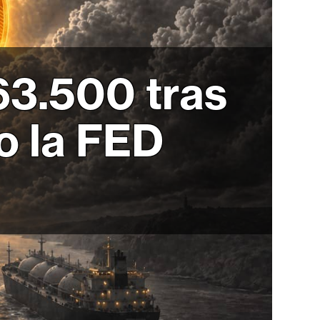
63.500 tras
o la FED