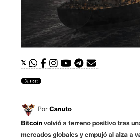
t
h
e
r
e
u
m
𝕏
I
A
Por
Canuto
A
n
Bitcoin
volvió a terreno positivo tras un
á
mercados globales y empujó al alza a v
l