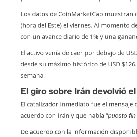
o
s
Los datos de CoinMarketCap muestran
(hora del Este) el viernes. Al momento 
C
con un avance diario de 1% y una ganan
o
n
El activo venía de caer por debajo de US
t
desde su máximo histórico de USD $126.0
a
c
semana.
t
El giro sobre Irán devolvió e
o
y
El catalizador inmediato fue el mensaje
P
u
acuerdo con Irán y que había “
puesto fin
b
l
De acuerdo con la información disponi