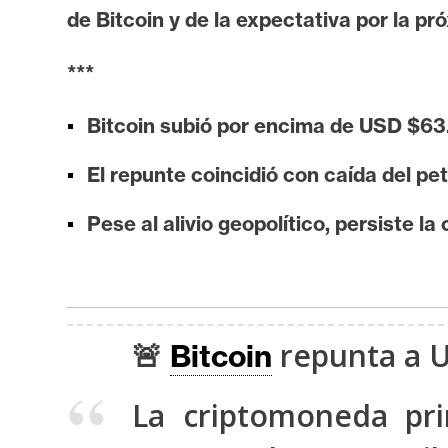
i
de Bitcoin y de la expectativa por la pr
s
i
***
s
Bitcoin subió por encima de USD $63.
N
El repunte coincidió con caída del pe
o
t
Pese al alivio geopolítico, persiste l
a
s
d
e
🚨
repunta a U
Bitcoin
P
r
La criptomoneda pri
e
n