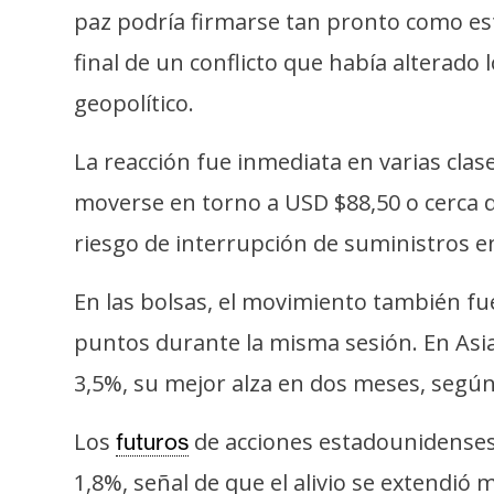
i
paz podría firmarse tan pronto como est
c
final de un conflicto que había alterado
i
d
geopolítico.
a
d
La reacción fue inmediata en varias clas
moverse en torno a USD $88,50 o cerca d
riesgo de interrupción de suministros e
En las bolsas, el movimiento también f
puntos durante la misma sesión. En Asia,
3,5%, su mejor alza en dos meses, segú
Los
de acciones estadounidenses 
futuros
1,8%, señal de que el alivio se extendió 