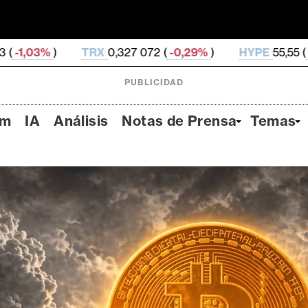
X
0,327 072 (
-0,29%
)
HYPE
55,55 (
-3,07%
)
DOG
PUBLICIDAD
um
IA
Análisis
Notas de Prensa
Temas