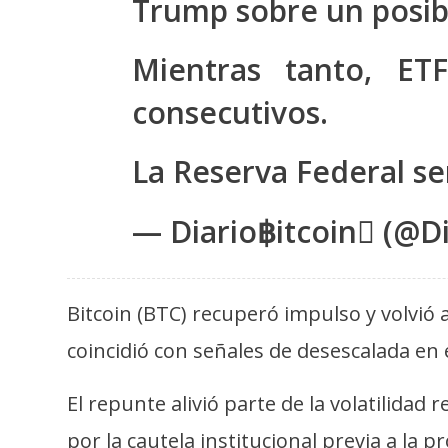
Trump sobre un posib
s
a
Mientras tanto, ET
consecutivos.
T
e
La Reserva Federal se
m
a
s
— Diario฿itcoin (@Di
R
Bitcoin (BTC) recuperó impulso y volvió 
e
c
coincidió con señales de desescalada en e
u
r
El repunte alivió parte de la volatilidad
s
por la cautela institucional previa a la 