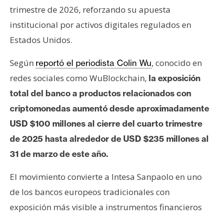
T
trimestre de 2026, reforzando su apuesta
e
m
institucional por activos digitales regulados en
a
Estados Unidos.
s
Según
, conocido en
reportó el periodista Colin Wu
redes sociales como WuBlockchain,
la exposición
R
total del banco a productos relacionados con
e
c
criptomonedas aumentó desde aproximadamente
u
USD $100 millones al cierre del cuarto trimestre
r
de 2025 hasta alrededor de USD $235 millones al
s
31 de marzo de este año.
o
s
El movimiento convierte a Intesa Sanpaolo en uno
de los bancos europeos tradicionales con
C
exposición más visible a instrumentos financieros
o