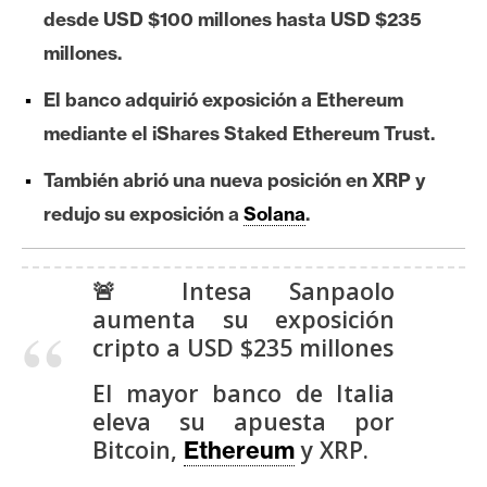
e
desde USD $100 millones hasta USD $235
r
millones.
e
El banco adquirió exposición a Ethereum
u
m
mediante el iShares Staked Ethereum Trust.
También abrió una nueva posición en XRP y
I
redujo su exposición a
Solana
.
A
🚨 Intesa Sanpaolo
A
aumenta su exposición
n
cripto a USD $235 millones
á
l
El mayor banco de Italia
i
eleva su apuesta por
s
Bitcoin,
y XRP.
Ethereum
i