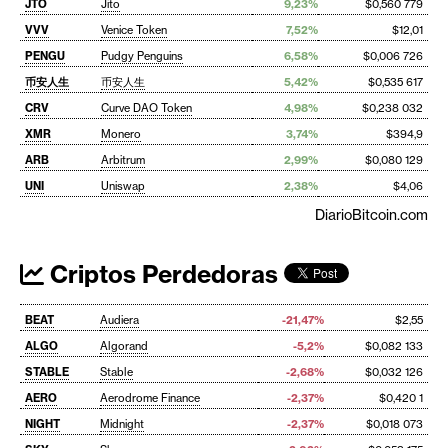
JTO
Jito
9,23%
$0,560 779
VVV
Venice Token
7,52%
$12,01
PENGU
Pudgy Penguins
6,58%
$0,006 726
币安人生
币安人生
5,42%
$0,535 617
CRV
Curve DAO Token
4,98%
$0,238 032
XMR
Monero
3,74%
$394,9
ARB
Arbitrum
2,99%
$0,080 129
UNI
Uniswap
2,38%
$4,06
DiarioBitcoin.com
Criptos Perdedoras
BEAT
Audiera
-21,47%
$2,55
ALGO
Algorand
-5,2%
$0,082 133
STABLE
Stable
-2,68%
$0,032 126
AERO
Aerodrome Finance
-2,37%
$0,420 1
NIGHT
Midnight
-2,37%
$0,018 073