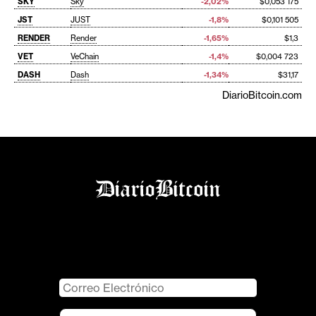
SKY
Sky
-2,02%
$0,053 175
JST
JUST
-1,8%
$0,101 505
RENDER
Render
-1,65%
$1,3
VET
VeChain
-1,4%
$0,004 723
DASH
Dash
-1,34%
$31,17
DiarioBitcoin.com