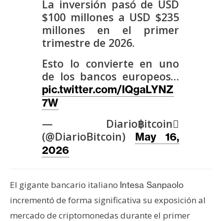
La inversión pasó de USD
s
$100 millones a USD $235
millones en el primer
N
trimestre de 2026.
o
Esto lo convierte en uno
t
de los bancos europeos…
a
s
pic.twitter.com/IQgaLYNZ
d
7W
e
— Diario฿itcoin
P
(@DiarioBitcoin)
May 16,
r
2026
e
n
s
El gigante bancario italiano
Intesa Sanpaolo
a
incrementó de forma significativa su exposición al
mercado de criptomonedas durante el primer