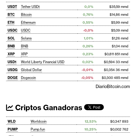
USDT
Tether USDt
0,0%
$35,59 mmd
BTC
Bitcoin
0,76%
$14,86 mmd
ETH
Ethereum
0,55%
$5,99 mmd
USDC
USDC
-0,0%
$5,09 mmd
SOL
Solana
1,01%
$1,26 mmd
BNB
BNB
0,26%
$1,04 mmd
XRP
XRP
0,23%
$0,811 851 mmd
USD1
World Liberty Financial USD
0,02%
$0,594 33 mmd
USDG
Global Dollar
-0,01%
$0,354 36 mmd
DOGE
Dogecoin
-0,05%
$0,300 485 mmd
DiarioBitcoin.com
Criptos Ganadoras
WLD
Worldcoin
12,53%
$0,347 893
PUMP
Pump.fun
10,25%
$0,002 762