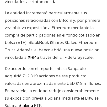
vinculados a criptomonedas.
n
t
La entidad incrementó particularmente sus
a
posiciones relacionadas con Bitcoin y, por primera
c
vez, obtuvo exposición a Ethereum mediante la
t
o
compra de participaciones en el fondo cotizado en
y
bolsa (
),
iShares Staked Ethereum
ETF
BlackRock
P
Trust. Además, el banco abrió una nueva posición
u
vinculada a
a través del ETF de
.
XRP
Grayscale
b
l
De acuerdo con el reporte, Intesa Sanpaolo
i
c
adquirió 712.319 acciones de ese producto,
i
valoradas en aproximadamente USD $18 millones.
d
En paralelo, la entidad redujo considerablemente
a
su exposición previa a Solana mediante el Bitwise
d
Solana
ETF.
Staking