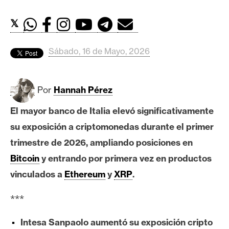
c
a
𝕏
d
o
Sábado, 16 de Mayo, 2026
s
B
Por
Hannah Pérez
i
El mayor banco de Italia elevó significativamente
t
c
su exposición a criptomonedas durante el primer
o
trimestre de 2026, ampliando posiciones en
i
Bitcoin
y entrando por primera vez en productos
n
vinculados a
Ethereum
y
XRP
.
***
E
t
Intesa Sanpaolo aumentó su exposición cripto
h