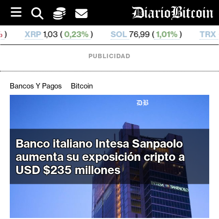
S
k
i
0,23%
)
SOL
76,99 (
1,01%
)
TRX
0,329 672 (
0,0
p
t
o
PUBLICIDAD
c
o
n
Bancos Y Pagos
Bitcoin
t
e
C
n
r
t
i
Banco italiano Intesa Sanpaolo
p
aumenta su exposición cripto a
t
USD $235 millones
o
M
e
r