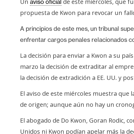
Un
de este miércoles, que f
aviso oficial
s
a
propuesta de Kwon para revocar un fallo
A principios de este mes, un tribunal su
T
enfrentar cargos penales relacionados c
e
m
La decisión para enviar a Kwon a su país
a
s
marzo la decisión de extraditar al emp
la decisión de extradición a EE. UU. y p
R
El aviso de este miércoles muestra que l
e
c
de origen; aunque aún no hay un cronogr
u
r
El abogado de Do Kwon, Goran Rodic, c
s
Unidos ni Kwon podían apelar más la dec