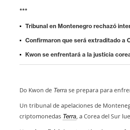
i
***
s
i
Tribunal en Montenegro rechazó inte
s
Confirmaron que será extraditado a C
N
Kwon se enfrentará a la justicia core
o
t
a
s
d
Do Kwon de
se prepara para enfrent
Terra
e
P
Un tribunal de apelaciones de Montenegr
r
criptomonedas
, a Corea del Sur l
Terra
e
n