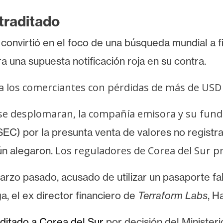
traditado
 convirtió en el foco de una búsqueda mundial a f
ra una supuesta notificación roja en su contra.
 los comerciantes con pérdidas de más de USD 
se desplomaran, la compañía emisora y su fun
(SEC)
por la presunta venta de valores no regist
Los reguladores de Corea del Sur p
ún alegaron.
zo pasado, acusado de utilizar un pasaporte fal
a, el ex director financiero de
Terraform Labs
, H
aditado a Corea del Sur
por decisión del Minister