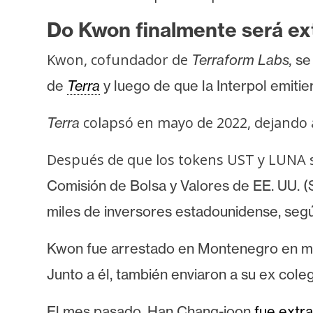
o
s
Do Kwon finalmente será ex
Kwon, cofundador de
Terraform Labs,
se
C
de
Terra
y luego de que la Interpol emitie
o
n
colapsó en mayo de 2022, dejando a
Terra
t
a
Después de que los tokens UST y LUNA 
c
Comisión de Bolsa y Valores de EE. UU. 
t
o
miles de inversores estadounidense, seg
y
P
Kwon fue arrestado
en Montenegro en mar
u
Junto a él, también enviaron a su
ex coleg
b
l
El mes pasado, Han Chang-joon
fue extr