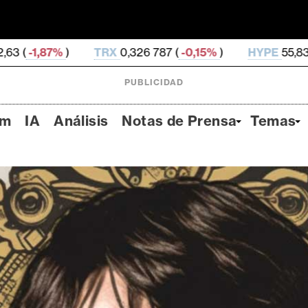
RX
0,326 787 (
-0,15%
)
HYPE
55,83 (
-1,89%
)
DOG
PUBLICIDAD
um
IA
Análisis
Notas de Prensa
Temas