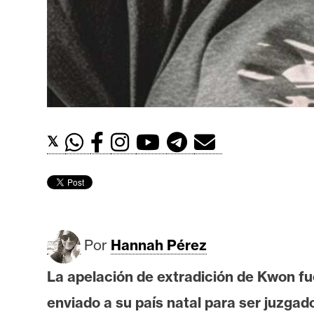
t
h
e
r
e
u
m
𝕏
I
A
Por
Hannah Pérez
A
n
La apelación de extradición de Kwon fu
á
enviado a su país natal para ser juzgad
l