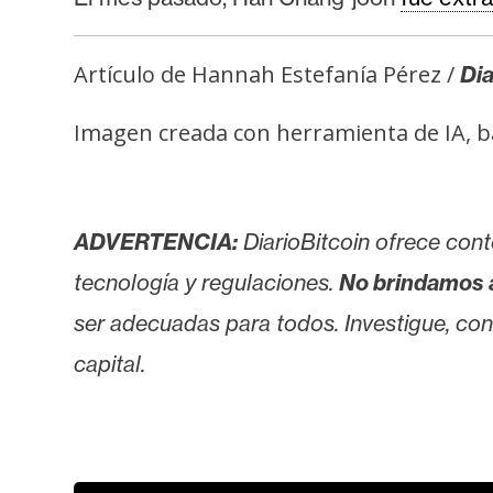
i
c
i
Artículo de Hannah Estefanía Pérez /
Dia
d
a
Imagen creada con herramienta de IA, baj
d
ADVERTENCIA:
DiarioBitcoin ofrece cont
tecnología y regulaciones.
No brindamos 
ser adecuadas para todos. Investigue, consu
capital.